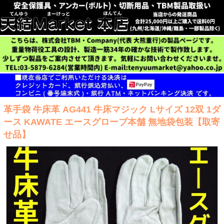
革手袋 牛床革 AG441 牛床マジック Lサイズ 12双 1ダ
ース KAWATE エースグローブ本舗 無地袋包装【取寄
せ品】