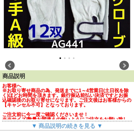
商品説明
お客様へ
※お取り寄せ商品の為、発送までに1～4営業日(土日祝を除
く)ほどお時間を頂きます。銀行振込前払い決済ですとお振
込確認後のお取り寄せになります。ご注文後はお客様からの
【キャンセル不可】となっております。
ご注文前に今一度ご確認くださいませ！
※※サイズ/数量お間違えの無いようにご注文をお願い致し
ます。ご注文後のサイズ/数量交換は承れません。
▼ 商品説明の続きを見る ▼
※※クレジットカード決済につきましては、原則 日本国内