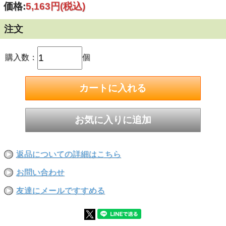
価格:
5,163円
(税込)
発行のカードに限らせて頂きます。
■商品カテゴリ：牛床革手
注文
■メーカー：エースグローブ
■入数：12双
■商品説明：
・皮革の丈夫さにフィット感をプラス
購入数：
個
・無地ポリ袋入り
※製造工程で付く少々のシミがあるときもございます。
返品についての詳細はこちら
お問い合わせ
友達にメールですすめる