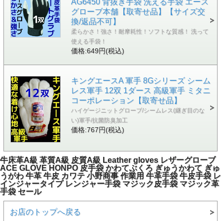
AG6450 背抜き手袋 洗える手袋 エース
グローブ本舗【取寄せ品】【サイズ交
換/返品不可】
柔らかさ！強さ！耐摩耗性！ソフトな質感！ 洗って
使える手袋！
価格:649円(税込)
キングエースA 軍手 8Gシリーズ シーム
レス軍手 12双 1ダース 高級軍手 ミタニ
コーポレーション【取寄せ品】
ハイゲージニットグローブ/シームレス(継ぎ目のな
い)軍手/抗菌防臭加工
価格:767円(税込)
牛床革A級 革質A級 皮質A級 Leather gloves レザーグローブ
ACE GLOVE HONPO 皮手袋 かわてぶくろ ぎゅうかわて ぎゅ
うがわ 牛革 牛皮 カワテ 小野商事 作業用 牛革手袋 牛皮手袋 レ
インジャータイプ レンジャー手袋 マジック皮手袋 マジック革
手袋 セール
お店のトップへ戻る