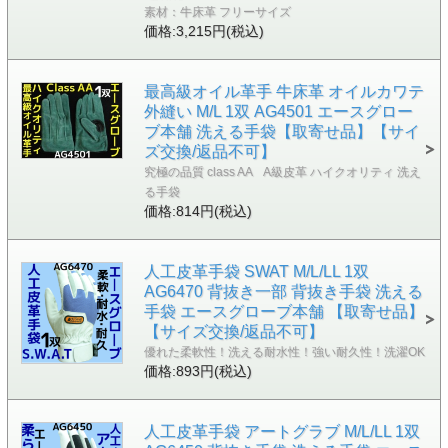
素材：牛床革 フリーサイズ
価格:3,215円(税込)
最高級オイル革手 牛床革 オイルカワテ
外縫い M/L 1双 AG4501 エースグロー
ブ本舗 洗える手袋【取寄せ品】【サイ
ズ交換/返品不可】
究極の品質 class AA A級皮革 ハイクオリティ 洗え
る手袋
価格:814円(税込)
人工皮革手袋 SWAT M/L/LL 1双
AG6470 背抜き一部 背抜き手袋 洗える
手袋 エースグローブ本舗 【取寄せ品】
【サイズ交換/返品不可】
優れた柔軟性！洗える耐水性！強い耐久性！洗濯OK
価格:893円(税込)
人工皮革手袋 アートグラブ M/L/LL 1双