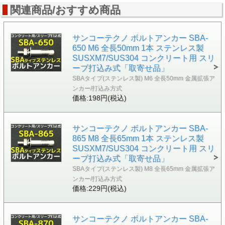
■最大取付物厚：60mm
関連商品/おすすめ商品
■穿孔径：22.0mm
■アンカー埋込長さ：60mm
■穿孔深さ：68mm
サンコーテクノ ボルトアンカー SBA-
650 M6 全長50mm 1本 ステンレス製
SUSXM7/SUS304 コンクリート用 スリ
ーブ打込み式「取寄せ品」
SBAタイプ(ステンレス製) M6 全長50mm 金属拡張ア
ンカー/打込み方式
価格:198円(税込)
サンコーテクノ ボルトアンカー SBA-
865 M8 全長65mm 1本 ステンレス製
SUSXM7/SUS304 コンクリート用 スリ
ーブ打込み式「取寄せ品」
SBAタイプ(ステンレス製) M8 全長65mm 金属拡張ア
ンカー/打込み方式
価格:229円(税込)
サンコーテクノ ボルトアンカー SBA-