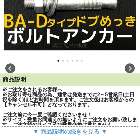
商品説明
※ご注文をされるお客様へ
※お取り寄せ商品の為、通常は発送までに2～5営業日(土日
祝を除く)ほどお時間を頂きます。ご注文後はお客様からの
【キャンセル不可】となっております。
ご注文前に今一度ご確認くださいませ！
※サイズ・数量お間違えの無いようにご注文をお願い致しま
す。ご注文後のサイズ及び数量交換は承れません。
▼ 商品説明の続きを見る ▼
■特長：
・引張力に追従し、拡張部が開く「追従拡張機能」で安定し