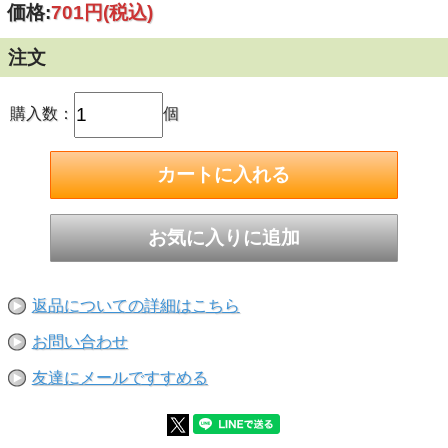
価格:
701円
(税込)
た強度を発揮
・スリーブを打込むことにより、テーパー部にそって確実に
拡張部で固着する
注文
・素早い打込み施工タイプ
・JCAA認証品とSHASE-S規格品(一部除く)に基づく主要寸
法
購入数：
個
■用途：
防音壁取付け/競技場ベンチ固定/外壁石張工事/設備機器設置/
看板取付け等
返品についての詳細はこちら
お問い合わせ
■ねじの呼び(外径D)：M16
友達にメールですすめる
■アンカー外径D：21.7mm
■全長L：150mm
■ねじ長さl1：100mm
■スリーブ長さl2：60mm