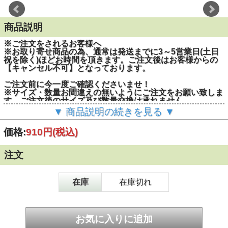
商品説明
※ご注文をされるお客様へ
※お取り寄せ商品の為、通常は発送までに3～5営業日(土日
祝を除く)ほどお時間を頂きます。ご注文後はお客様からの
【キャンセル不可】となっております。
ご注文前に今一度ご確認くださいませ！
※サイズ・数量お間違えの無いようにご注文をお願い致しま
す。ご注文後のサイズ及び数量交換は承れません。
▼ 商品説明の続きを見る ▼
■重量：1.3kg
■打撃面幅：35mm
価格:
910円
(税込)
■ヘッド部寸法(横幅)：120mm
■全長：300mm
■石工作業全般、石割、はつり作業などに適しています。
注文
在庫
在庫切れ