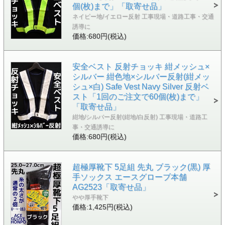
個(枚)まで」「取寄せ品」
ネイビー地/イエロー反射 工事現場・道路工事・交通
誘導に
価格:680円(税込)
安全ベスト 反射チョッキ 紺メッシュ×
シルバー 紺色地×シルバー反射(紺メッ
シュ×白) Safe Vest Navy Silver 反射ベ
スト「1回のご注文で60個(枚)まで」
「取寄せ品」
紺地/シルバー反射(紺地/白反射) 工事現場・道路工
事・交通誘導に
価格:680円(税込)
超極厚靴下 5足組 先丸 ブラック(黒) 厚
手ソックス エースグローブ本舗
AG2523「取寄せ品」
やや厚手靴下
価格:1,425円(税込)