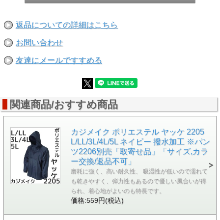
返品についての詳細はこちら
お問い合わせ
友達にメールですすめる
関連商品/おすすめ商品
カジメイク ポリエステル ヤッケ 2205
L/LL/3L/4L/5L ネイビー 撥水加工 ※パン
ツ2206別売「取寄せ品」「サイズ,カラ
ー交換/返品不可」
磨耗に強く、高い耐久性、 吸湿性が低いので濡れて
も乾きやすく、弾力性もあるので優しい風合いが得
られ、着心地がよいのも特長です。
価格:559円(税込)