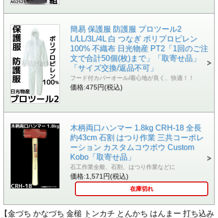
簡易 保護服 防護服 プロツール2
L/LL/3L/4L 白 つなぎ ポリプロピレン
100% 不織布 日光物産 PT2「1回のご注
文で合計50個(枚)まで」「取寄せ品」
「サイズ交換/返品不可」
フード付カバーオール/着心地が良く、快適！！
価格:475円(税込)
木柄両口ハンマー 1.8kg CRH-18 全長
約43cm 石割 はつり作業 三共コーポレ
ーション カスタムコウボウ Custom
Kobo「取寄せ品」
石工作業全般、石割、はつり作業などに
価格:1,571円(税込)
在庫切れ
【金づち かなづち 金槌 トンカチ とんかち はんまー 打ち込み