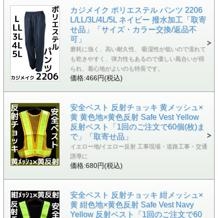
カジメイク ポリエステル パンツ 2206
L/LL/3L/4L/5L ネイビー 撥水加工「取寄
せ品」「サイズ・カラー交換/返品不
可」
磨耗に強く、高い耐久性、 吸湿性が低いので濡れて
も乾きやすく、弾力性もあるので優しい風合いが得
られ、着心地がよいのも特長です。
価格:466円(税込)
安全ベスト 反射チョッキ 黄メッシュ×
黄 黄色地×黄色反射 Safe Vest Yellow
反射ベスト「1回のご注文で60個(枚)ま
で」「取寄せ品」
イエロー地/イエロー反射 工事現場・道路工事・交通
誘導に
価格:680円(税込)
安全ベスト 反射チョッキ 紺メッシュ×
黄 紺色地×黄色反射 Safe Vest Navy
Yellow 反射ベスト「1回のご注文で60