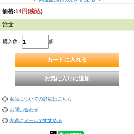
■平座金(平ワッシャー)は、小ねじやボルトなどを締め付け
る時、座面と締め付け部の間に入れます。基本的にねじ類や
価格:
14円
(税込)
ナットと部材の間にはさみ使用します。使用目的によって材
質や大きさを変えて使用します。
注文
■平座金（平ワッシャー）は部材の穴や溝の部分にナットや
ボルトの頭がめり込まないようしたり、穴径がボルト径に比
べて大きい場合に座面を安定させる場合などに使用されま
す。また、平座金(ワッシャー)をかませる事で広い面積で部
購入数：
個
材を押さえつける為ゆるみ止めにもなります。
■呼び径:M16
サイズ：内径(d)×外径(D)×厚み(t)
約17.0×32×2.0(mm)
■ステンレスについて
鉄とクロム・ニッケルの合金で、さびにくい鋼の材料です。
SUSと書き、一般的には「ステン」とか「サス」と呼ばれて
います。
SUS304の諸特性（オーステナイト系ステンレス）
返品についての詳細はこちら
耐蝕性：優
磁性：無
お問い合わせ
熱処理により：硬化せず
炭素含有量が少なく、加工性・溶接性・耐蝕性が 良好で最
友達にメールですすめる
も広く用いられています。建築金物、自動車車輌工業、化学
工業、原子力工業