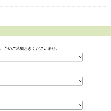
ャンセル不可】となっております。
用・板金塗装用
す。予めご承知おきくださいませ。