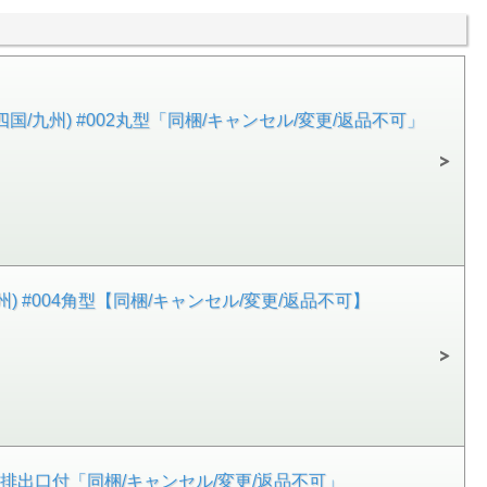
州/四国/九州) #002丸型「同梱/キャンセル/変更/返品不可」
/九州) #004角型【同梱/キャンセル/変更/返品不可】
005丸型排出口付「同梱/キャンセル/変更/返品不可」