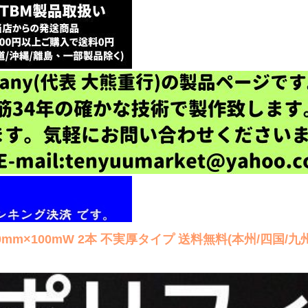
0mm×100mW 2本 不実厚タイプ 送料無料(本州/四国/