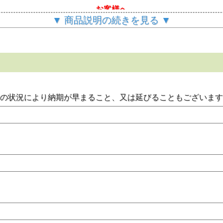
お客様へ
日/祝日を除く)程度です。ご注文後はお客様からの【ご変更/キ
▼ 商品説明の続きを見る ▼
同封しておりません。
の厚さになります)。
チレンフィルムです。建築外壁塗装用・内壁塗装用・湿式建材
元の状況により納期が早まること、又は延びることもございま
。