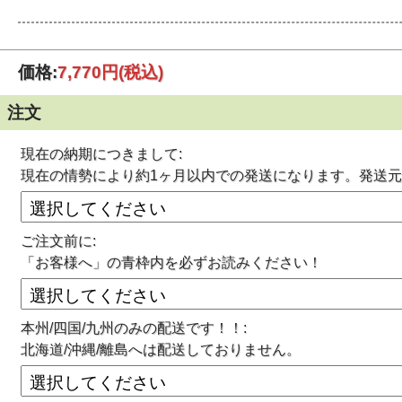
この商品は発送までの目安として、2営業日～5営業日(土/
※この商品は取扱い商社より直送の為、納品書/明細書等は
価格:
7,770円
(税込)
※#(シャープ)表示の商品は実厚ではありません(半分くらい
土間コンクリートの防湿や建築現場の養生に最適なポリエ
注文
■輸入ポリフィルム
■サイズ：#003×幅3600mm×100mW
現在の納期につきまして:
■入数：2本
■特長
現在の情勢により約1ヶ月以内での発送になります。発送
・工事現場の土間コンクリートの下張り防湿に効果的です
・床やタイルの施工後の養生にどうぞ。
ご注文前に:
「お客様へ」の青枠内を必ずお読みください！
本州/四国/九州のみの配送です！！:
北海道/沖縄/離島へは配送しておりません。