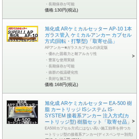
・長期保存が可能
価格:130円(税込)
旭化成 ARケミカルセッター AP-10 1本
ガラス管入 ケミカルアンカー カプセル
方式(回転・打撃型)「取寄せ品」
APアンカー■ガラスカプセルの決定版
・優れた固着力と耐アルカリ性
・豊富な使用実績
・長期保存が可能
・抜群の低温硬化性
・良好な施工性
価格:168円(税込)
旭化成 ARケミカルセッター EA-500 樹
脂 カートリッジ ISシステム IS-
SYSTEM 接着系アンカー 注入方式(カ
ートリッジ型) 樹脂セット「取寄せ品」
EA500カプセル方式にはない高い施工効率を持つカ
ートリッジ型の接着系アンカー(ディスペンサー別売)