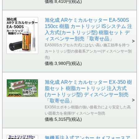
価格:8,410円(税込)
旭化成 ARケミカルセッター EA-500S
150cc 樹脂 カートリッジ ISシステム 注
入方式(カートリッジ型) 樹脂セット デ
ィスペンサー別売「取寄せ品」
EA500Sカプセル方式にはない高い施工効率を持つ
カートリッジ型の接着系アンカー(ディスペンサー別
売)
価格:3,980円(税込)
旭化成 ARケミカルセッター EX-350 樹
脂セット 樹脂カートリッジ 注入方式
(カートリッジ型) ディスペンサー別売
「取寄せ品」
EX350エポキシ樹脂の強い接着力により安定した高
い固着力を発揮/ディスペンサー別売
価格:5,315円(税込)
無機系注入式アンカー セメフォースア