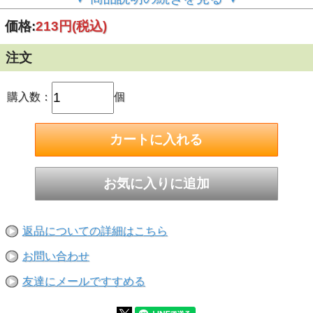
※1度のご注文で200個(本)までとさせて頂きます。201個
価格:
213円
(税込)
(本)以上ご希望の際はお手数ですが再度ご注文くださいま
せ。
注文
ご注文前に今一度ご確認くださいませ！
※サイズ・数量お間違えの無いようにご注文をお願い致しま
す。ご注文後のサイズ及び数量交換は承れません。
購入数：
個
■ねじ呼び径（太さ・直径）：M10
■長さ：170mm
■寸切ボルト1本・ナット2個・ワッシャー1個のセット
■ステンレスの鋼種：SUS304
返品についての詳細はこちら
お問い合わせ
友達にメールですすめる