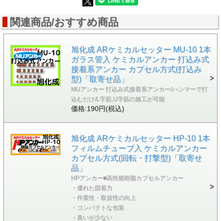
関連商品/おすすめ商品
旭化成 ARケミカルセッター MU-10 1本
ガラス管入 ケミカルアンカー 打込み式
接着系アンカー カプセル方式(打込み
型)「取寄せ品」
MUアンカー 打込み式接着系アンカー/ハンマーで打
込むだけ/L字筋,U字筋の施工が可能
価格:190円(税込)
旭化成 ARケミカルセッター HP-10 1本
フィルムチューブ入 ケミカルアンカー
カプセル方式(回転・打撃型)「取寄せ
品」
HPアンカー■高性能樹脂カプセルアンカー
・優れた固着力
・作業性・取扱性の向上
・コンパクトな包装
・臭いが少ない