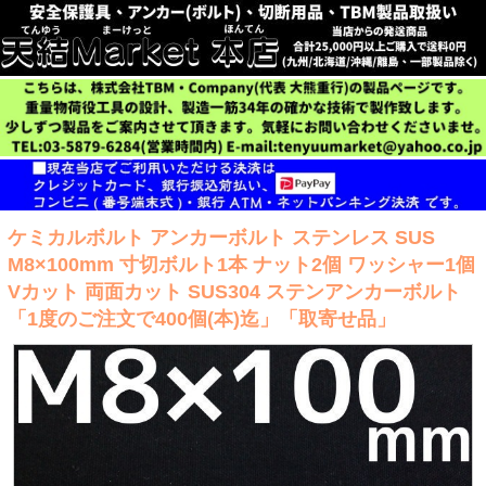
ケミカルボルト アンカーボルト ステンレス SUS
M8×100mm 寸切ボルト1本 ナット2個 ワッシャー1個
Vカット 両面カット SUS304 ステンアンカーボルト
「1度のご注文で400個(本)迄」「取寄せ品」