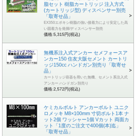
脂セット 樹脂カートリッジ 注入方式
(カートリッジ型) ディスペンサー別売
「取寄せ品」
EX350エポキシ樹脂の強い接着力により安定した高
い固着力を発揮/ディスペンサー別売
価格:5,315円(税込)
無機系注入式アンカー セメフォースア
ンカー150 住友大阪セメント カートリ
ッジ150cc ハンドガン別売り「取寄せ
品」
カートリッジ容器を用いた無機、セメント系注入式
アンカー ハンドガン別売り
価格:2,572円(税込)
ケミカルボルト アンカーボルト ユニク
ロメッキ M8×100mm 寸切ボルト1本 ナ
ット2個 ワッシャー1個 Vカット 両面カ
ット「1度のご注文で400個(本)迄」
「取寄せ品」