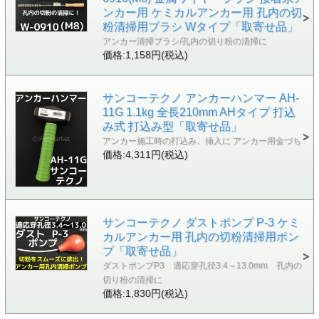
ンカー用 ケミカルアンカー用 孔内の切
粉清掃用ブラシ Wタイプ「取寄せ品」
アンカー清掃ブラシ/孔内の切り粉の清掃に
価格:1,158円(税込)
サンコーテクノ アンカーハンマー AH-
11G 1.1kg 全長210mm AHタイプ 打込
み式 打込み型「取寄せ品」
アンカー施工時の打込み、挿入に アンカー用金づち
価格:4,311円(税込)
サンコーテクノ ダストポンプ P-3 ケミ
カルアンカー用 孔内の切粉清掃用ポン
プ「取寄せ品」
ダストポンプP3 適応穿孔径3.4～13.0mm 孔内の
切り粉の清掃に
価格:1,830円(税込)