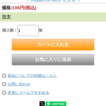
※1度のご注文で400個(本)までとさせて頂きます。401個
価格:
106円
(税込)
(本)以上ご希望の際はお手数ですが再度ご注文くださいま
せ。
注文
ご注文前に今一度ご確認くださいませ！
※サイズ・数量お間違えの無いようにご注文をお願い致しま
す。ご注文後のサイズ及び数量交換は承れません。
購入数：
個
■ねじ呼び径（太さ・直径）：M8
■長さ：100mm
■寸切ボルト1本・ナット2個・ワッシャー1個のセット
■ステンレスの鋼種：SUS304
返品についての詳細はこちら
お問い合わせ
友達にメールですすめる