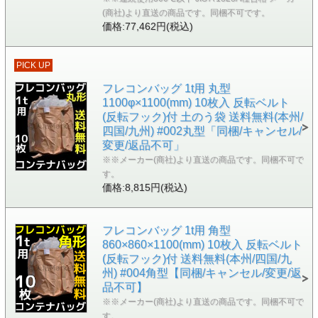
(商社)より直送の商品です。同梱不可です。
価格:77,462円(税込)
PICK UP
フレコンバッグ 1t用 丸型
1100φ×1100(mm) 10枚入 反転ベルト
(反転フック)付 土のう袋 送料無料(本州/
四国/九州) #002丸型「同梱/キャンセル/
変更/返品不可」
※※メーカー(商社)より直送の商品です。同梱不可で
す。
価格:8,815円(税込)
フレコンバッグ 1t用 角型
860×860×1100(mm) 10枚入 反転ベルト
(反転フック)付 送料無料(本州/四国/九
州) #004角型【同梱/キャンセル/変更/返
品不可】
※※メーカー(商社)より直送の商品です。同梱不可で
す。