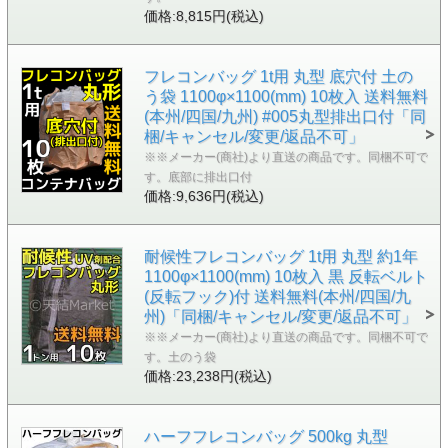
価格:8,815円(税込)
フレコンバッグ 1t用 丸型 底穴付 土の
う袋 1100φ×1100(mm) 10枚入 送料無料
(本州/四国/九州) #005丸型排出口付「同
梱/キャンセル/変更/返品不可」
※※メーカー(商社)より直送の商品です。同梱不可で
す。底部に排出口付
価格:9,636円(税込)
耐候性フレコンバッグ 1t用 丸型 約1年
1100φ×1100(mm) 10枚入 黒 反転ベルト
(反転フック)付 送料無料(本州/四国/九
州)「同梱/キャンセル/変更/返品不可」
※※メーカー(商社)より直送の商品です。同梱不可で
す。土のう袋
価格:23,238円(税込)
ハーフフレコンバッグ 500kg 丸型