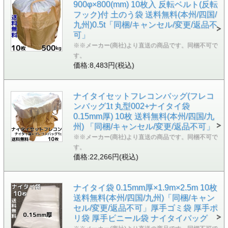
900φ×800(mm) 10枚入 反転ベルト(反転
フック)付 土のう袋 送料無料(本州/四国/
九州)0.5t「同梱/キャンセル/変更/返品不
可」
※※メーカー(商社)より直送の商品です。同梱不可で
す。
価格:8,483円(税込)
ナイタイセットフレコンバッグ(フレコ
ンバッグ1t 丸型002+ナイタイ袋
0.15mm厚) 10枚 送料無料(本州/四国/九
州) 「同梱/キャンセル/変更/返品不可」
※※メーカー(商社)より直送の商品です。同梱不可で
す。
価格:22,266円(税込)
ナイタイ袋 0.15mm厚×1.9m×2.5m 10枚
送料無料(本州/四国/九州)「同梱/キャン
セル/変更/返品不可」厚手ゴミ袋 厚手ポ
リ袋 厚手ビニール袋 ナイタイバッグ