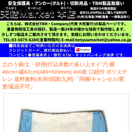
土のう袋/土・砂用(打込本数の多い上タイプ) 横
48cm×縦62cm(480×620mm) 400枚 口紐付 ポリエチ
レン 送料無料(本州/四国/九州)「同梱/キャンセル/変
更/返品不可」