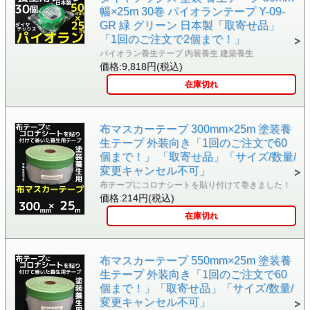
幅×25m 30巻 パイオランテープ Y-09-
GR 緑 グリーン 日本製「取寄せ品」
「1回のご注文で2個まで！」
パイオラン養生テープ 内装養生 建築養生
価格:9,818円(税込)
在庫切れ
布マスカーテープ 300mm×25m 塗装養
生テープ 外装向き「1回のご注文で60
個まで！」 「取寄せ品」「サイズ/数量/
変更キャンセル不可」
布テープにコロナシートを貼り付けて巻きました！
価格:214円(税込)
在庫切れ
布マスカーテープ 550mm×25m 塗装養
生テープ 外装向き「1回のご注文で60
個まで！」「取寄せ品」「サイズ/数量/
変更キャンセル不可」