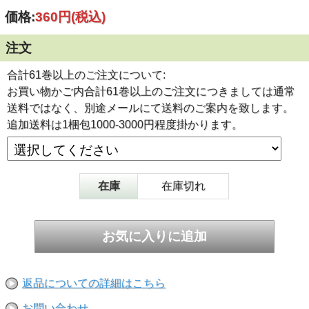
料のご案内を致します。
価格:
360円
(税込)
※専門商社在庫切れの際は上記の日程より大幅に遅れること
もございます。
注文
ご注文前に今一度ご確認くださいませ！
※※サイズ/数量お間違えの無いようにご注文をお願い致し
合計61巻以上のご注文について:
ます。
お買い物かご内合計61巻以上のご注文につきましては通常
※※クレジットカード決済につきましては、原則 日本国内
送料ではなく、別途メールにて送料のご案内を致します。
発行のカードに限らせて頂きます。
追加送料は1梱包1000-3000円程度掛かります。
■製品番号：No.890 古藤工業株式会社製品
カラー布テープのスタンダードタイプ 識別、梱包、ライン
用として適しています。
■主な用途
在庫
在庫切れ
識別用・各種梱包用
■一般特性
・粘着力(N/25mm)：11.2
・保持力(mm/15min)：0.3
・ボールタック：32
■標準サイズ・入数
・厚さ （mm）：0.22
返品についての詳細はこちら
・幅 （mm）：50
・長さ （m）：25
お問い合わせ