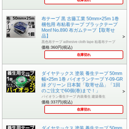
布テープ 黒 古藤工業 50mm×25m 1巻
梱包用 布粘着テープ ブラックテープ
Monf No.890 布ガムテープ【取寄せ
品】
黒色布テープ adhesive cloth tape 粘着布テープ
価格:360円(税込)
在庫切れ
ダイヤテックス 塗装 養生テープ 50mm
幅×25m 1巻 パイオランテープ Y-09-GR
緑 グリーン 日本製「取寄せ品」「1回
のご注文で60個(巻)まで！」
パイオラン養生テープ 内装養生 建築養生
価格:337円(税込)
在庫切れ
ダイヤテックス 塗装 養生テープ 50mm