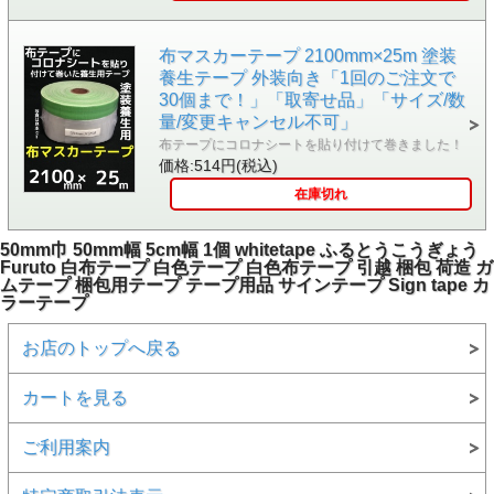
布マスカーテープ 2100mm×25m 塗装
養生テープ 外装向き「1回のご注文で
30個まで！」「取寄せ品」「サイズ/数
量/変更キャンセル不可」
布テープにコロナシートを貼り付けて巻きました！
価格:514円(税込)
在庫切れ
50mm巾 50mm幅 5cm幅 1個 whitetape ふるとうこうぎょう
Furuto 白布テープ 白色テープ 白色布テープ 引越 梱包 荷造 ガ
ムテープ 梱包用テープ テープ用品 サインテープ Sign tape カ
ラーテープ
お店のトップへ戻る
カートを見る
ご利用案内