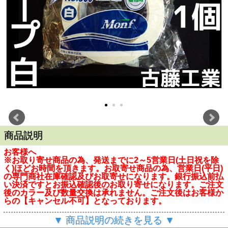
商品説明
お客様へ
※お取り寄せ商品の為、発送までに2～5営業日(土日祝を除
く)ほどお時間を頂きます。お取寄せ商品の為、営業日(平日)
の専門商社在庫確認及びお取寄せになります。銀行振込前払
い決済ですとお振込確認後のお取り寄せになります。ご注文
後のカラー及び数量交換は承れません。ご注文後はお客様か
らの【キャンセル不可】となっております。
※お買い物かご内合計61巻以上のご注文につきましては、通
▼ 商品説明の続きを見る ▼
常計算される送料金額と異なりますので、別途メールにて送