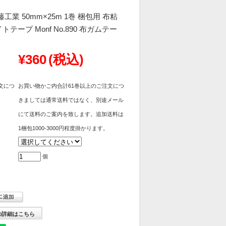
工業 50mm×25m 1巻 梱包用 布粘
テープ Monf No.890 布ガムテー
】
¥360
(税込)
文につ
お買い物かご内合計61巻以上のご注文につ
きましては通常送料ではなく、別途メール
にて送料のご案内を致します。追加送料は
1梱包1000-3000円程度掛かります。
個
の詳細はこちら