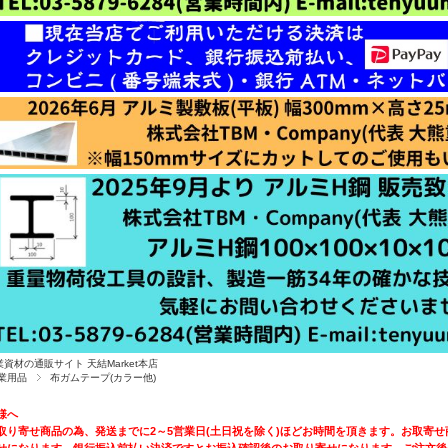
業資材の通販サイト 天結Market本店
業用品
布ガムテープ(カラー他)
様へ
取り寄せ商品の為、発送までに2～5営業日(土日祝を除く)ほどお時間を頂きます。お取寄せ
せになります。銀行振込前払い決済ですとお振込確認後のお取り寄せになります。ご注文後