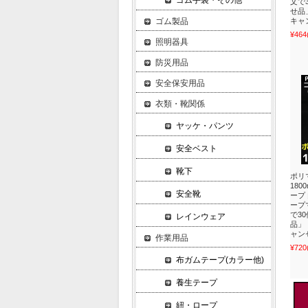
ゴム手袋・その他
文で
せ品
キャ
ゴム製品
¥464
照明器具
防災用品
安全保安用品
衣類・靴関係
ヤッケ・パンツ
安全ベスト
靴下
ポリ
180
安全靴
ープ
ープ
で3
レインウェア
品」
ャン
作業用品
¥720
布ガムテープ(カラー他)
養生テープ
紐・ロープ