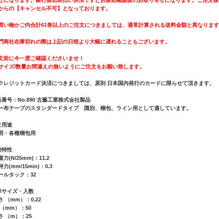
からの【キャンセル不可】となっております。
買い物かご内合計61巻以上のご注文につきましては、通常計算される送料金額と異なりま
門商社在庫切れの際は上記の日程より大幅に遅れることもございます。
文前に今一度ご確認くださいませ！
サイズ/数量お間違えの無いようにご注文をお願い致します。
クレジットカード決済につきましては、原則 日本国内発行のカードに限らせて頂きます。
品番号：No.890 古藤工業株式会社製品
ー布テープのスタンダードタイプ 識別、梱包、ライン用として適しています。
な用途
用・各種梱包用
般特性
力(N/25mm)：11.2
力(mm/15min)：0.3
ールタック：32
準サイズ・入数
 （mm）：0.22
 （mm）：50
さ （m）：25