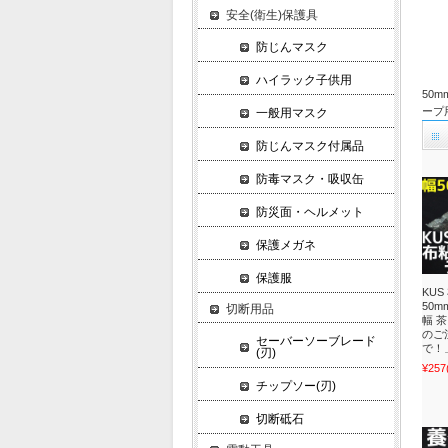
安全(衛生)保護具
防じんマスク
ハイラック子供用
50m
ープ用
一般用マスク
防じんマスク付属品
防毒マスク・吸収缶
防災面・ヘルメット
保護メガネ
保護服
KU
50m
切断用品
幅 茶
のご
セーバーソーブレード
で！
(刃)
¥257
チップソー(刃)
切断砥石