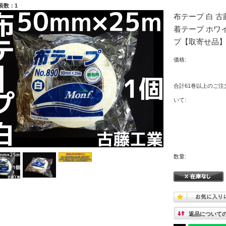
装数：1
布テープ 白 古藤
着テープ ホワイト
プ【取寄せ品
価格:
合計61巻以上のご注
いて:
数量:
返品について