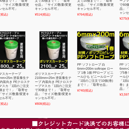
30個まで！」「取寄
文で30個まで！」「取寄
文で20個まで！」「取寄
ープマ
」「サイズ/数量/変更
せ品」「サイズ/数量/変更
せ品」「サイズ/数量/変更
で60
ンセル不可」
キャンセル不可」
キャンセル不可」
品」「
ャンセ
(税込)
¥514
(税込)
¥764
(税込)
¥275
(
PP ソフトロープ 白
PP 
6mm×200m softrope ロー
6mm×2
プ 1巻 1個 PPロープ ビニ
プ5巻 
マスカーテープ
ポリマスカーテープ
ールひも ビニールロープ
ールひ
0mm×25m 塗装養生テ
2100mm×25m 塗装養生テ
「1回のご注文で10個(巻)
「1回
 内装向き PEクロステ
ープ 内装向き PEクロステ
まで！」「取寄せ品」
巻）ま
マスカ「1回のご注文
ープマスカ「1回のご注文
品」「
0個まで！」「取寄せ
で30個まで！」「取寄せ
¥740
(税込)
「サイズ/数量/変更キ
品」「サイズ/数量/変更キ
¥3,597
セル不可」
ャンセル不可」
(税込)
¥808
(税込)