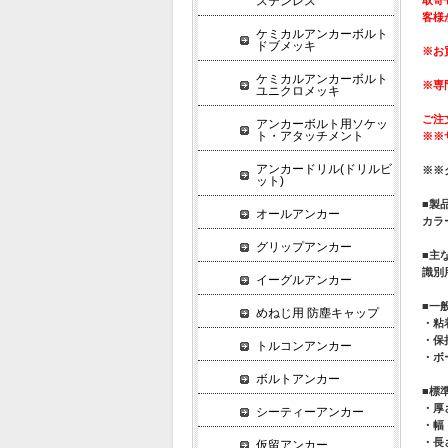
ステンレス
客様
ケミカルアンカーボルト
ドブメッキ
※お
ケミカルアンカーボルト
※専
ユニクロメッキ
ご注
アンカーボルト用ソケッ
ト・アタッチメント
※※
アンカードリル(ドリルビ
※※
ット)
■製
オールアンカー
カラ
グリップアンカー
■主
識別
イーグルアンカー
■一
めねじ用 防塵キャップ
・粘着
・保持
トルコンアンカー
・ボ
ボルトアンカー
■標
・厚さ
シーティーアンカー
・幅
・長
仮留アンカー