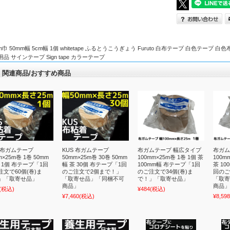
m巾 50mm幅 5cm幅 1個 whitetape ふるとうこうぎょう Furuto 白布テープ 白色テープ
品 サインテープ Sign tape カラーテープ
関連商品/おすすめ商品
S 布ガムテープ
KUS 布ガムテープ
布ガムテープ 幅広タイプ
布ガム
m×25m巻 1巻 50mm
50mm×25m巻 30巻 50mm
100mm×25m巻 1巻 1個 茶
100m
 1個 布テープ「1回
幅 茶 30個 布テープ「1回
100mm幅 布テープ「1回
茶 1
注文で60個(巻)ま
のご注文で2個まで！」
のご注文で34個(巻)ま
回のご
」「取寄せ品」
「取寄せ品」「同梱不可
で！」「取寄せ品」
「取寄
商品」
商品」
(税込)
¥484
(税込)
¥7,460
(税込)
¥8,598