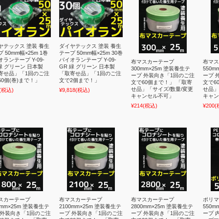
ヤテックス 塗装 養生
ダイヤテックス 塗装 養生
 50mm幅×25m 1巻
テープ 50mm幅×25m 30巻
ランテープ Y-09-
パイオランテープ Y-09-
布マスカーテープ
布マス
 緑 グリーン 日本製
GR 緑 グリーン 日本製
300mm×25m 塗装養生テ
550m
寄せ品」「1回のご注
「取寄せ品」「1回のご注
ープ 外装向き「1回のご注
ープ 
60個(巻)まで！」
文で2個まで！」
文で60個まで！」 「取寄
文で6
せ品」「サイズ/数量/変更
せ品」
(税込)
¥9,818
(税込)
キャンセル不可」
キャン
¥214
(税込)
¥200
(
スカーテープ
布マスカーテープ
布マスカーテープ
ポリマ
0mm×25m 塗装養生テ
2100mm×25m 塗装養生テ
2800mm×25m 塗装養生テ
550m
 外装向き「1回のご注
ープ 外装向き「1回のご注
ープ 外装向き「1回のご注
ープ 