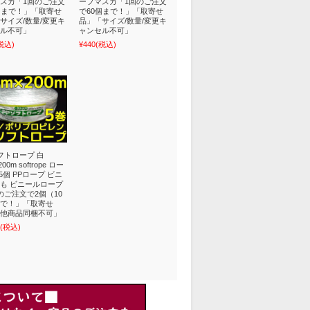
スカ「1回のご注文
ープマスカ「1回のご注文
個まで！」「取寄せ
で60個まで！」「取寄せ
サイズ/数量/変更キ
品」「サイズ/数量/変更キ
ル不可」
ャンセル不可」
税込)
¥440
(税込)
ソフトロープ 白
00m softrope ロー
5個 PPロープ ビニ
も ビニールロープ
のご注文で2個（10
で！」「取寄せ
他商品同梱不可」
(税込)