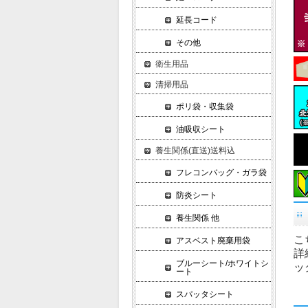
延長コード
その他
衛生用品
清掃用品
ポリ袋・収集袋
油吸収シート
養生関係(直送)送料込
フレコンバッグ・ガラ袋
防炎シート
養生関係 他
こ
アスベスト廃棄用袋
詳
ブルーシート/ホワイトシ
ッ
ート
スパッタシート