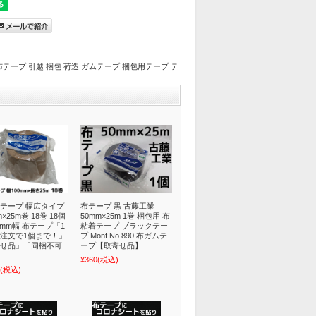
 白色布テープ 引越 梱包 荷造 ガムテープ 梱包用テープ テ
テープ 幅広タイプ
布テープ 黒 古藤工業
m×25m巻 18巻 18個
50mm×25m 1巻 梱包用 布
00mm幅 布テープ「1
粘着テープ ブラックテー
注文で1個まで！」
プ Monf No.890 布ガムテ
せ品」「同梱不可
ープ【取寄せ品】
¥360
(税込)
(税込)