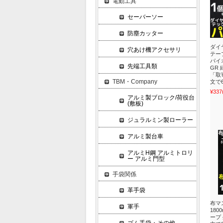
電動工具
セーバーソー
防塵カッター
ダイ
穴あけ機アクセサリ
テープ
パイオ
先端工具類
GR
「取
TBM・Company
文で
¥337
アルミ製ブロック/荷役台
(敷板)
ジュラルミン製ローラー
アルミ製台車
アルミH鋼 アルミトロリ
ー アルミ門型
手袋関係
革手袋
布マ
軍手
180
ープ