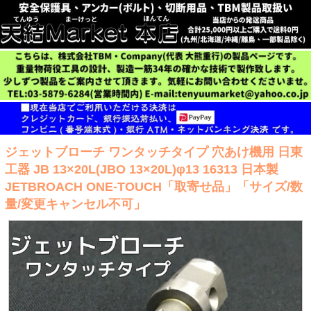
ジェットブローチ ワンタッチタイプ 穴あけ機用 日東
工器 JB 13×20L(JBO 13×20L)φ13 16313 日本製
JETBROACH ONE-TOUCH「取寄せ品」「サイズ/数
量/変更キャンセル不可」