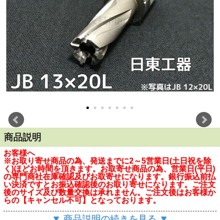
商品説明
お客様へ
※お取り寄せ商品の為、発送までに2～5営業日(土日祝を除
く)ほどお時間を頂きます。お取寄せ商品の為、営業日(平日)
の専門商社在庫確認及びお取寄せになります。銀行振込前払
い決済ですとお振込確認後のお取り寄せになります。ご注文
後のサイズ及び数量交換は承れません。ご注文後はお客様か
らの【キャンセル不可】となっております。
※この商品は在庫変動がはげしい為、商社において欠品にな
▼ 商品説明の続きを見る ▼