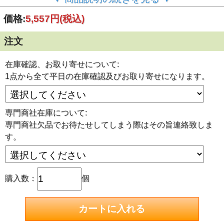
ることがございます。その際は2週間～4週間ほどお待たせし
てしまうことがございます。遅れる際はその旨ご連絡致しま
価格:
5,557円
(税込)
す。商社在庫平日営業時間での確認です。遅れるときはキャ
ンセルも可能です。
注文
ご注文前に今一度ご確認くださいませ！
※※サイズ/数量お間違えの無いようにご注文をお願い致し
ます。ご注文後のキャンセル、サイズ交換等は承れませんの
在庫確認、お取り寄せについて:
でご注意くださいませ。
1点から全て平日の在庫確認及びお取り寄せになります。
※※クレジットカード決済につきましては、原則 日本国内
発行のカードに限らせて頂きます。
■環状刃物
専門商社在庫について:
工具不要ワンタッチで刃物交換が可能です。
使用する刃物サイズに合わせたパイロットピンを刃物に差し
専門商社欠品でお待たせしてしまう際はその旨連絡致しま
込んでください。
す。
環状穴あけ刃物 最大板厚さ20mm アトラだけでなくアタ
ッチメントを使用して旋盤やマシニングセンターへワンタッ
チで取り付け出来ます。
・穴径：φ13
購入数：
個
・最大板厚：20L:20mm
・商品コード：16313
アタッチメントを使用すればボール盤、フライス盤、旋盤、
NC旋盤、マシニングセンタでも使用可能です。