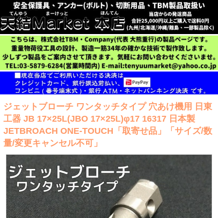
ジェットブローチ ワンタッチタイプ 穴あけ機用 日東
工器 JB 17×25L(JBO 17×25L)φ17 16317 日本製
JETBROACH ONE-TOUCH「取寄せ品」「サイズ/数
量/変更キャンセル不可」