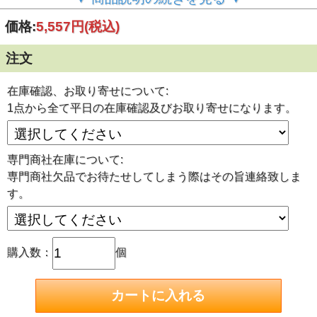
ることがございます。その際は2週間～4週間ほどお待たせし
てしまうことがございます。遅れる際はその旨ご連絡致しま
価格:
5,557円
(税込)
す。商社在庫平日営業時間での確認です。遅れるときはキャ
ンセルも可能です。
注文
ご注文前に今一度ご確認くださいませ！
※※サイズ/数量お間違えの無いようにご注文をお願い致し
ます。ご注文後のキャンセル、サイズ交換等は承れませんの
在庫確認、お取り寄せについて:
でご注意くださいませ。
1点から全て平日の在庫確認及びお取り寄せになります。
※※クレジットカード決済につきましては、原則 日本国内
発行のカードに限らせて頂きます。
■環状刃物
専門商社在庫について:
工具不要ワンタッチで刃物交換が可能です。
使用する刃物サイズに合わせたパイロットピンを刃物に差し
専門商社欠品でお待たせしてしまう際はその旨連絡致しま
込んでください。
す。
環状穴あけ刃物 最大板厚さ25mm アトラだけでなくアタ
ッチメントを使用して旋盤やマシニングセンターへワンタッ
チで取り付け出来ます。
・穴径：φ17
購入数：
個
・最大板厚：25L:25mm
・商品コード：16317
アタッチメントを使用すればボール盤、フライス盤、旋盤、
NC旋盤、マシニングセンタでも使用可能です。