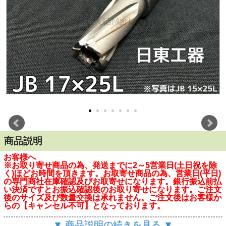
商品説明
お客様へ
※お取り寄せ商品の為、発送までに2～5営業日(土日祝を除
く)ほどお時間を頂きます。お取寄せ商品の為、営業日(平日)
の専門商社在庫確認及びお取寄せになります。銀行振込前払
い決済ですとお振込確認後のお取り寄せになります。ご注文
後のサイズ及び数量交換は承れません。ご注文後はお客様か
らの【キャンセル不可】となっております。
※この商品は在庫変動がはげしい為、商社において欠品にな
▼ 商品説明の続きを見る ▼