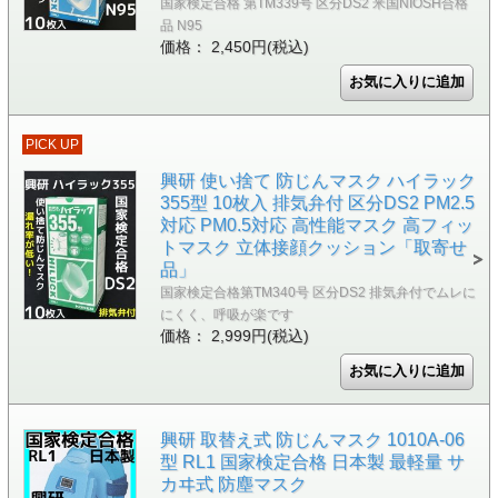
国家検定合格 第TM339号 区分DS2 米国NIOSH合格
品 N95
価格： 2,450円(税込)
PICK UP
興研 使い捨て 防じんマスク ハイラック
355型 10枚入 排気弁付 区分DS2 PM2.5
対応 PM0.5対応 高性能マスク 高フィッ
トマスク 立体接顔クッション「取寄せ
品」
国家検定合格第TM340号 区分DS2 排気弁付でムレに
にくく、呼吸が楽です
価格： 2,999円(税込)
興研 取替え式 防じんマスク 1010A-06
型 RL1 国家検定合格 日本製 最軽量 サ
カヰ式 防塵マスク