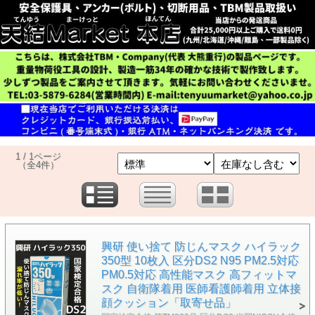
1 / 1ページ
（全4件）
興研 使い捨て 防じんマスク ハイラック
350型 10枚入 区分DS2 N95 PM2.5対応
PM0.5対応 高性能マスク 高フィットマ
スク 自衛隊着用 医師看護師着用 立体接
顔クッション「取寄せ品」