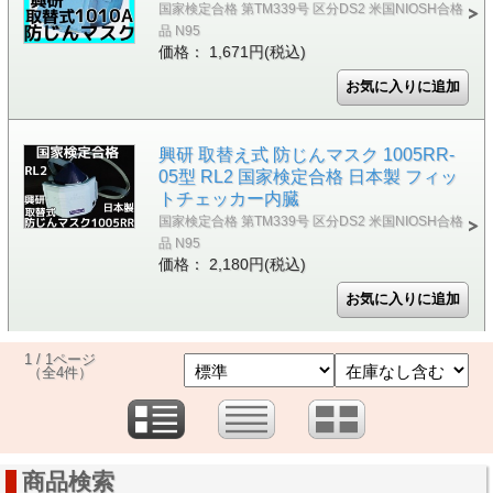
国家検定合格 第TM339号 区分DS2 米国NIOSH合格
品 N95
価格： 1,671円(税込)
興研 取替え式 防じんマスク 1005RR-
05型 RL2 国家検定合格 日本製 フィッ
トチェッカー内臓
国家検定合格 第TM339号 区分DS2 米国NIOSH合格
品 N95
価格： 2,180円(税込)
1 / 1ページ
（全4件）
商品検索