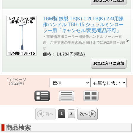
TBM製 鉄製 TB(K)-1.2t TB(K)-2.4t用操
作ハンドル TBH-15 ジュラルミンロー
ラー用「キャンセル/変更/返品不可」
・重量物運搬ローラー用操作ハンドル メーカー直
送 ご注文後の生産の為お届けまでに約2週間～6週
間
価格： 14,784円(税込)
1 / 2ページ
（全22件）
1
2
前へ
次へ
商品検索