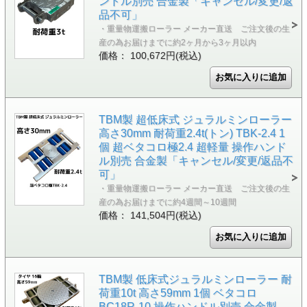
ンドル別売 合金製「キャンセル/変更/返
品不可」
・重量物運搬ローラー メーカー直送 ご注文後の生
産の為お届けまでに約2ヶ月から3ヶ月以内
価格： 100,672円(税込)
TBM製 超低床式 ジュラルミンローラー
高さ30mm 耐荷重2.4t(トン) TBK-2.4 1
個 超ベタコロ極2.4 超軽量 操作ハンド
ル別売 合金製「キャンセル/変更/返品不
可」
・重量物運搬ローラー メーカー直送 ご注文後の生
産の為お届けまでに約4週間～10週間
価格： 141,504円(税込)
TBM製 低床式ジュラルミンローラー 耐
荷重10t 高さ59mm 1個 ベタコロ
BC18R-10 操作ハンドル別売 合金製