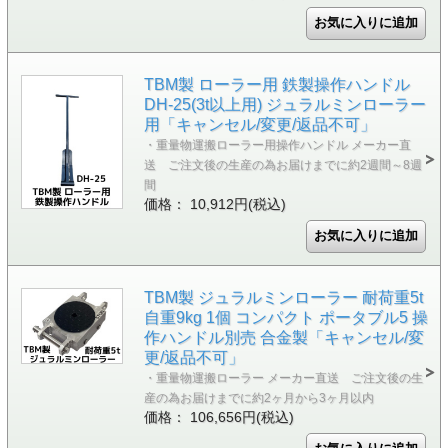
TBM製 ローラー用 鉄製操作ハンドル
DH-25(3t以上用) ジュラルミンローラー
用「キャンセル/変更/返品不可」
・重量物運搬ローラー用操作ハンドル メーカー直
送 ご注文後の生産の為お届けまでに約2週間～8週
間
価格： 10,912円(税込)
TBM製 ジュラルミンローラー 耐荷重5t
自重9kg 1個 コンパクト ポータブル5 操
作ハンドル別売 合金製「キャンセル/変
更/返品不可」
・重量物運搬ローラー メーカー直送 ご注文後の生
産の為お届けまでに約2ヶ月から3ヶ月以内
価格： 106,656円(税込)