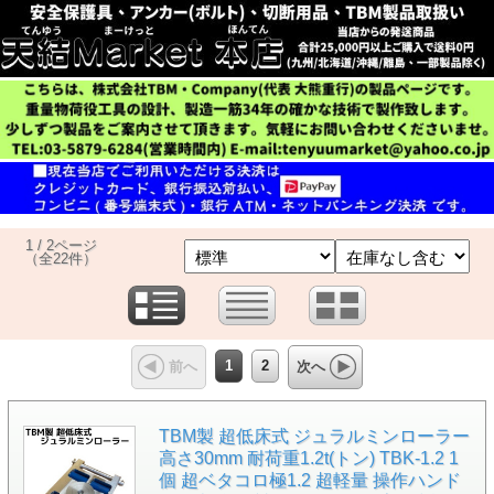
1 / 2ページ
（全22件）
1
2
前へ
次へ
TBM製 超低床式 ジュラルミンローラー
高さ30mm 耐荷重1.2t(トン) TBK-1.2 1
個 超ベタコロ極1.2 超軽量 操作ハンド