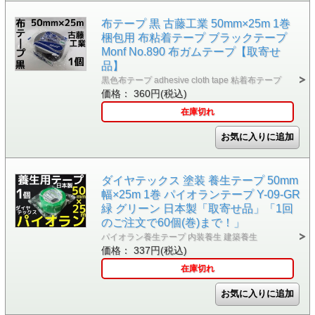
布テープ 黒 古藤工業 50mm×25m 1巻
梱包用 布粘着テープ ブラックテープ
Monf No.890 布ガムテープ【取寄せ
品】
黒色布テープ adhesive cloth tape 粘着布テープ
価格： 360円(税込)
在庫切れ
ダイヤテックス 塗装 養生テープ 50mm
幅×25m 1巻 パイオランテープ Y-09-GR
緑 グリーン 日本製「取寄せ品」「1回
のご注文で60個(巻)まで！」
パイオラン養生テープ 内装養生 建築養生
価格： 337円(税込)
在庫切れ