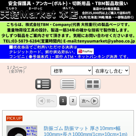
1 / 2ページ
（全37件）
1
2
前へ
次へ
PICK UP
防振ゴム 防振マット 厚さ10mm×幅
100mm×長さ1000mm(1cm×10cm×1m)