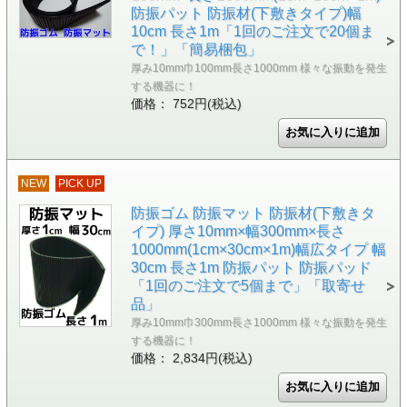
防振パット 防振材(下敷きタイプ)幅
10cm 長さ1m「1回のご注文で20個ま
で！」「簡易梱包」
厚み10mm巾100mm長さ1000mm 様々な振動を発生
する機器に！
価格： 752円(税込)
NEW
PICK UP
防振ゴム 防振マット 防振材(下敷きタ
イプ) 厚さ10mm×幅300mm×長さ
1000mm(1cm×30cm×1m)幅広タイプ 幅
30cm 長さ1m 防振パット 防振パッド
「1回のご注文で5個まで」「取寄せ
品」
厚み10mm巾300mm長さ1000mm 様々な振動を発生
する機器に！
価格： 2,834円(税込)