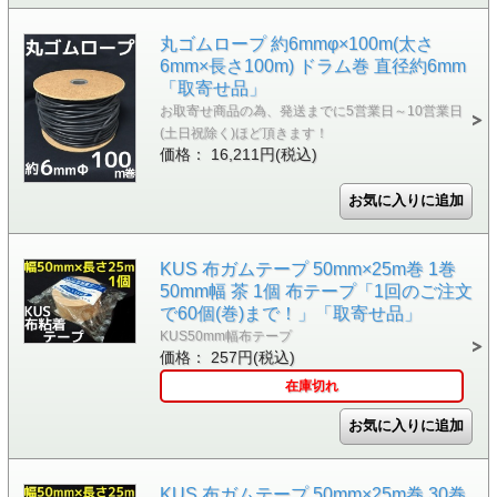
丸ゴムロープ 約6mmφ×100m(太さ
6mm×長さ100m) ドラム巻 直径約6mm
「取寄せ品」
お取寄せ商品の為、発送までに5営業日～10営業日
(土日祝除く)ほど頂きます！
価格： 16,211円(税込)
KUS 布ガムテープ 50mm×25m巻 1巻
50mm幅 茶 1個 布テープ「1回のご注文
で60個(巻)まで！」「取寄せ品」
KUS50mm幅布テープ
価格： 257円(税込)
在庫切れ
KUS 布ガムテープ 50mm×25m巻 30巻