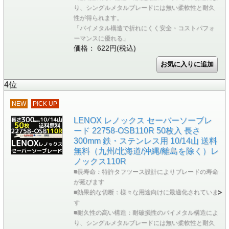
り、シングルメタルブレードには無い柔軟性と耐久
性が得られます。
「バイメタル構造で折れにくく安全・コストパフォ
ーマンスに優れる」
価格： 622円(税込)
4位
NEW
PICK UP
LENOX レノックス セーバーソーブレ
ード 22758-OSB110R 50枚入 長さ
300mm 鉄・ステンレス用 10/14山 送料
無料（九州/北海道/沖縄/離島を除く）レ
ノックス110R
■長寿命：特許タフツース設計によりブレードの寿命
が延びます
■効果的な切断：様々な用途向けに最適化されていま
す
■耐久性の高い構造：耐破損性のバイメタル構造によ
り、シングルメタルブレードには無い柔軟性と耐久