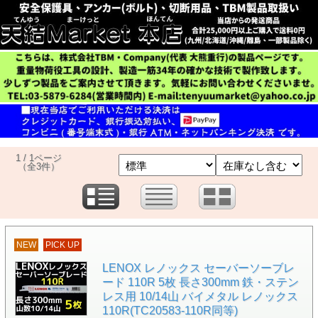
1 / 1ページ
（全3件）
NEW
PICK UP
LENOX レノックス セーバーソーブレ
ード 110R 5枚 長さ300mm 鉄・ステン
レス用 10/14山 バイメタル レノックス
110R(TC20583-110R同等)