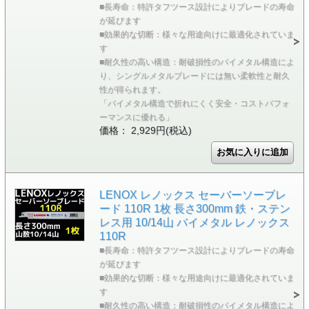
■長寿命：特許タフツース設計によりブレードの寿命
が延びます
■効果的な切断：様々な用途向けに最適化されていま
す
■耐久性の高い構造：耐破損性のバイメタル構造によ
り、シングルメタルブレードには無い柔軟性と耐久
性が得られます。
「バイメタル構造で折れにくく安全・コストパフォ
ーマンスに優れる」
価格： 2,929円(税込)
LENOX レノックス セーバーソーブレ
ード 110R 1枚 長さ300mm 鉄・ステン
レス用 10/14山 バイメタル レノックス
110R
■長寿命：特許タフツース設計によりブレードの寿命
が延びます
■効果的な切断：様々な用途向けに最適化されていま
す
■耐久性の高い構造：耐破損性のバイメタル構造によ