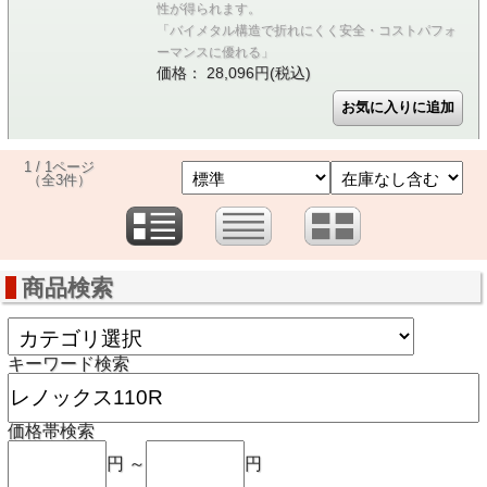
性が得られます。
「バイメタル構造で折れにくく安全・コストパフォ
ーマンスに優れる」
価格： 28,096円(税込)
1 / 1ページ
（全3件）
商品検索
キーワード検索
価格帯検索
円 ～
円