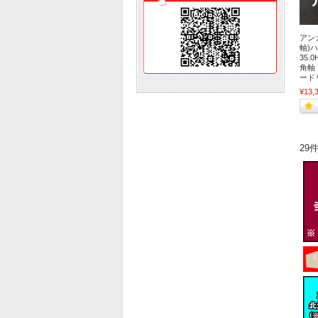
アンカ
軸)ハ
35.
角軸
ード
¥13,
29