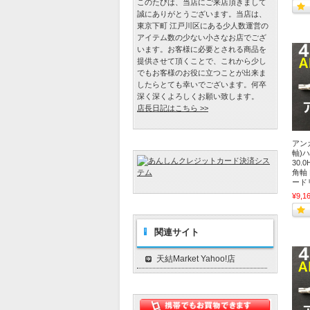
このたびは、当店にご来店頂きまして
誠にありがとうございます。当店は、
東京下町 江戸川区にある少人数運営の
アイテム数の少ない小さなお店でござ
います。お客様に必要とされる商品を
提供させて頂くことで、これから少し
でもお客様のお役に立つことが出来ま
したらとても幸いでございます。何卒
深く深くよろしくお願い致します。
店長日記はこちら >>
アンカ
軸)ハ
30.
角軸
ード
¥9,1
関連サイト
天結Market Yahoo!店