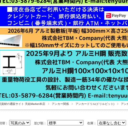
業資材の通販サイト 天結Market本店
アンカー関係
アンカードリル(ドリルビット)
アン
切替：
並び順：
在庫：