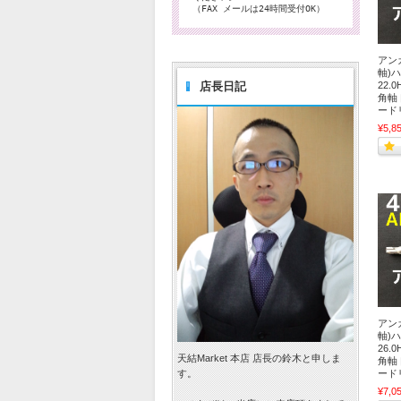
（FAX メールは24時間受付OK）
アンカ
軸)ハ
22.
店長日記
角軸
ード
¥5,8
アンカ
軸)ハ
26.
天結Market 本店 店長の鈴木と申しま
角軸
ード
す。
¥7,0