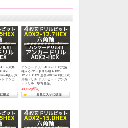
-HEX(六角
アンカードリル ADX2-HEX(六角
DX2-
軸)ハンマードリル用 ADX2-
0mm 4枚刃 六
12.7HEX 1本 全長280mm 4枚刃 六
ット アンカ
角軸ドリル ドリルビット アンカ
」
ードリル「取寄せ品」
¥4,162
(税込)