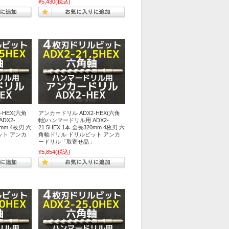
¥5,430
(税込)
-HEX(六角
アンカードリル ADX2-HEX(六角
DX2-
軸)ハンマードリル用 ADX2-
0mm 4枚刃 六
21.5HEX 1本 全長320mm 4枚刃 六
ット アンカ
角軸ドリル ドリルビット アンカ
」
ードリル「取寄せ品」
¥5,854
(税込)