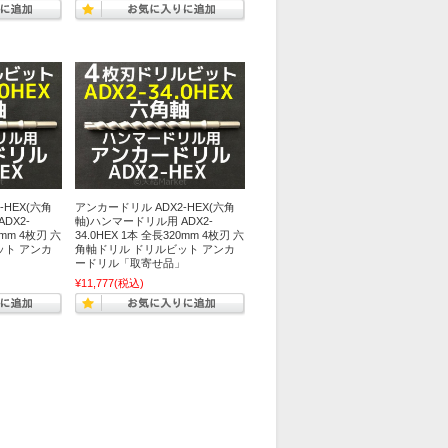
-HEX(六角
アンカードリル ADX2-HEX(六角
DX2-
軸)ハンマードリル用 ADX2-
0mm 4枚刃 六
34.0HEX 1本 全長320mm 4枚刃 六
ット アンカ
角軸ドリル ドリルビット アンカ
」
ードリル「取寄せ品」
¥11,777
(税込)