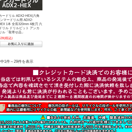
ードリル ADX2-HEX(六角
ンマードリル用 ADX2-
0HEX 1本 全長320mm 4枚刃 六
ドリル ドリルビット アンカ
リル「取寄せ品」
328
(税込)
件中1件～29件を表示