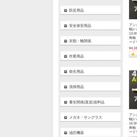
防災用品
アンカ
安全保安用品
軸)ハ
13.
角軸
衣類・靴関係
ード
¥4,1
作業用品
衛生用品
清掃用品
養生関係(直送)送料込
アンカ
メガネ・サングラス
軸)ハ
16.
角軸
ード
油圧機器