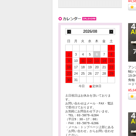
¥4,5
2026/08
日
月
火
水
木
金
土
1
2
3
4
5
6
7
8
9
10
11
12
13
14
15
アンカ
16
17
18
19
20
21
22
軸)ハ
23
24
25
26
27
28
29
19.
角軸
30
31
ード
■
■
今日
定休日
¥5,6
土日祝日はお休みを頂いておりま
す。
お問い合わせはメール・FAX・電話
で受付けております。
お気軽にお問合わせ下さいませ。
・TEL：03-5879-6284
（平日9：30～17：00）
・FAX：03-5879-6286
・メール：トップページ上部にある
「お問い合わせ」からお問い合わせ
ください。