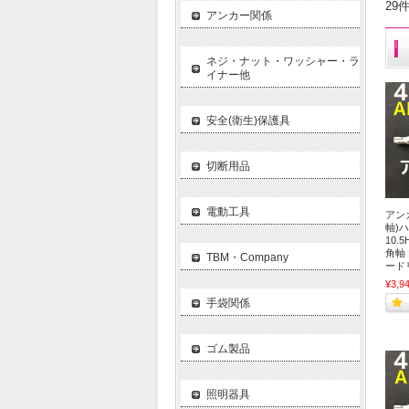
29
アンカー関係
ネジ・ナット・ワッシャー・ラ
イナー他
安全(衛生)保護具
切断用品
電動工具
アンカ
軸)ハ
10.
角軸
TBM・Company
ード
¥3,9
手袋関係
ゴム製品
照明器具