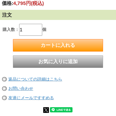
価格:
4,795円
(税込)
■被削材：コンクリート/ブロック/モルタル用
[4エッジ特長]
・2エッジドリルと比較して、刃先・スパイラル形状の最適
注文
化で穿孔スピードが向上しております。
真円に近い穿孔が出来るため、あと施工アンカーをスムーズ
に挿入し安定した固着力を発揮します。
・刃先ポケットと4条溝が孔内の切粉を効率よく排出しま
購入数：
個
す。
・鉄筋の引っかかりが減少する為、作業者の負担を軽減しま
す。
・スパイラルには、穿孔深さの目安となるマーキング溝付
(ADX-260SDS、460SDSを除く)
■刃先径：16.5mm
■全長：320mm
■有効長：200mm
返品についての詳細はこちら
お問い合わせ
友達にメールですすめる