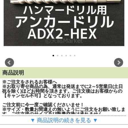
商品説明
※ご注文をされるお客様へ
※お取り寄せ商品の為、通常は発送までに2～5営業日(土日
祝を除く)ほどお時間を頂きます。ご注文後はお客様からの
【キャンセル不可】となっております。
ご注文前に今一度ご確認くださいませ！
※サイズ・数量お間違えの無いようにご注文をお願い致しま
す。ご注文後のサイズ及び数量交換は承れません。
▼ 商品説明の続きを見る ▼
■シャンク形状：六角軸(対辺13mm)
■適合機種：ハンマードリル