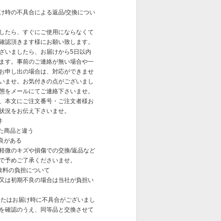
け時の不具合による返品/交換につい
したら、すぐにご使用にならなくて
確認頂きます様にお願い致します。
ざいましたら、お届けから5日以内
ます。事前のご連絡が無い場合や一
お申し出の場合は、対応ができませ
いませ。お気付きの点がございまし
態をメールにてご連絡下さいませ。
、本文にご注文番号・ご注文者様お
状況をお伝え下さいませ。
件
した商品と違う
良がある
軽微のキズや損傷での交換/返品など
で予めご了承くださいませ。
数料の負担について
又は初期不良の場合は当社が負担い
またはお届け時に不具合がございまし
を確認のうえ、同等品と交換させて