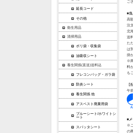
ご
延長コード
■
その他
高
注
衛生用品
北
清掃用品
送
た
ポリ袋・収集袋
は別
掛
油吸収シート
※
養生関係(直送)送料込
料
も
フレコンバッグ・ガラ袋
防炎シート
【
午前
養生関係 他
アスベスト廃棄用袋
ブルーシート/ホワイトシ
ート
■メ
※
スパッタシート
の