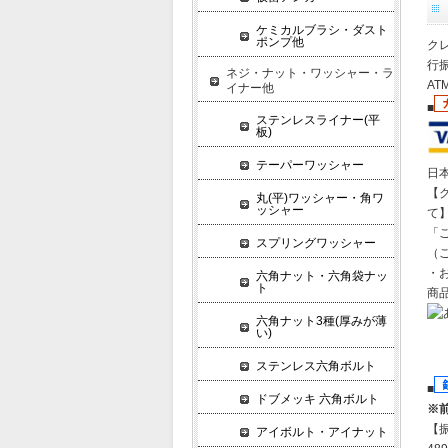
ケミカルブラシ・ダスト
ポンプ他
クレ
行振
ネジ・ナット・ワッシャー・ラ
A
イナー他
■
ステンレスライナー(平
板)
テーパーワッシャー
日
【
丸(平)ワッシャー・角ワ
ッシャー
て
「
スプリングワッシャー
（
・
六角ナット・六角袋ナッ
ト
商
六角ナット3種(厚みが薄
い)
ステンレス六角ボルト
■
ドブメッキ 六角ボルト
※
【
アイボルト・アイナット