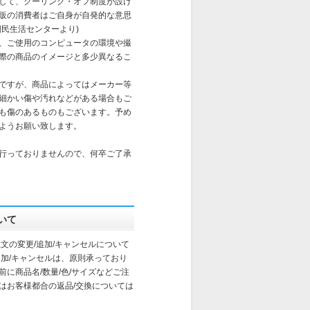
して、クーリング・オフ制度が設け
販の消費者はご自身が自発的な意思
国民生活センターより)
、ご使用のコンピュータの環境や撮
際の商品のイメージと多少異なるこ
ですが、商品によってはメーカー等
細かい傷や汚れなどがある場合もご
も傷のあるものもございます。予め
ようお願い致します。
行っておりませんので、何卒ご了承
いて
文の変更/追加/キャンセルについて
追加/キャンセルは、原則承っており
に商品名/数量/色/サイズなどご注
はお客様都合の返品/交換については