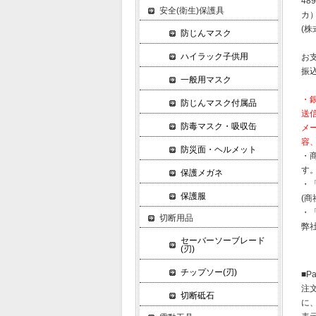
489
安全(衛生)保護具
カ
(株
防じんマスク
ハイラック子供用
お
振
一般用マスク
・
防じんマスク付属品
送
防毒マスク・吸収缶
メ
容
防災面・ヘルメット
・
す
保護メガネ
・
保護服
(
・
切断用品
弊
セーバーソーブレード
(刃)
チップソー(刃)
■P
注
切断砥石
に、