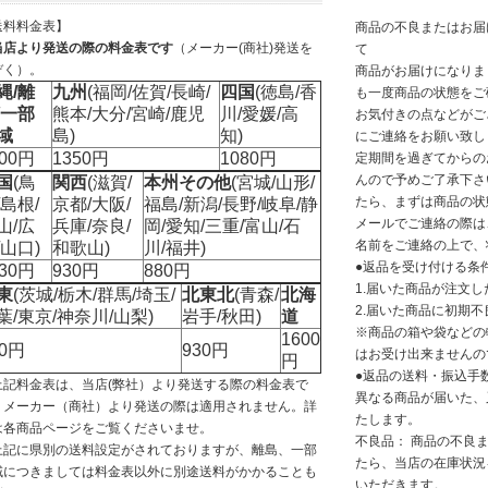
送料料金表】
商品の不良またはお届
当店より発送の際の料金表です
（メーカー(商社)発送を
て
ぞく）。
商品がお届けになりま
縄/離
九州
(福岡/佐賀/長崎/
四国
(徳島/香
も一度商品の状態をご
/一部
熊本/大分/宮崎/鹿児
川/愛媛/高
お気付きの点などがご
域
島)
知)
にご連絡をお願い致し
200円
1350円
1080円
定期間を過ぎてからの
んので予めご了承下さ
国
(鳥
関西
(滋賀/
本州その他
(宮城/山形/
たら、まずは商品の状
/島根/
京都/大阪/
福島/新潟/長野/岐阜/静
メールでご連絡の際は
山/広
兵庫/奈良/
岡/愛知/三重/富山/石
名前をご連絡の上で、
/山口)
和歌山)
川/福井)
●返品を受け付ける条
030円
930円
880円
1.届いた商品が注文
東
(茨城/栃木/群馬/埼玉/
北東北
(青森/
北海
2.届いた商品に初期不
葉/東京/神奈川/山梨)
岩手/秋田)
道
※商品の箱や袋などの
1600
30円
930円
はお受け出来ませんの
円
●返品の送料・振込手
上記料金表は、当店(弊社）より発送する際の料金表で
異なる商品が届いた、
。メーカー（商社）より発送の際は適用されません。詳
たします。
は各商品ページをご覧くださいませ。
不良品： 商品の不良
上記に県別の送料設定がされておりますが、離島、一部
たら、当店の在庫状況
域につきましては料金表以外に別途送料がかかることも
いただきます。