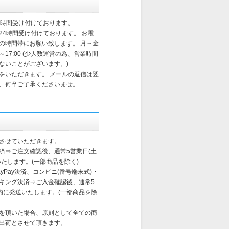
4時間受け付けております。
24時間受け付けております。 お電
の時間帯にお願い致します。 月～金
～17:00 (少人数運営の為、営業時間
ないことがございます。)
をいただきます。 メールの返信は翌
、何卒ご了承くださいませ。
させていただきます。
済⇒ご注文確認後、通常5営業日(土
たします。(一部商品を除く)
yPay決済、コンビニ(番号端末式)・
ンキング決済⇒ご入金確認後、通常5
以内に発送いたします。(一部商品を除
を頂いた場合、原則として全ての商
出荷とさせて頂きます。