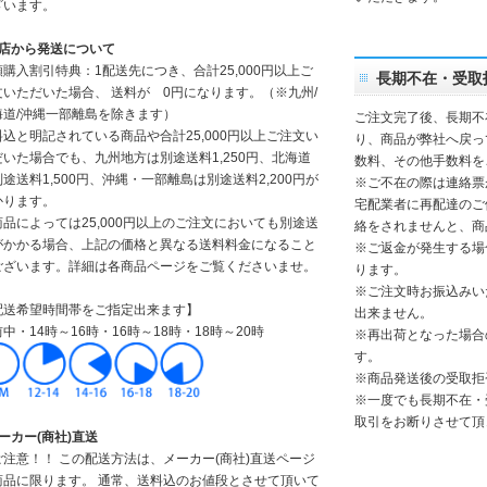
ざいます。
当店から発送について
額購入割引特典：1配送先につき、合計25,000円以上ご
長期不在・受取
文いただいた場合、 送料が 0円になります。（※九州/
海道/沖縄一部離島を除きます）
ご注文完了後、長期不
料込と明記されている商品や合計25,000円以上ご注文い
り、商品が弊社へ戻っ
だいた場合でも、九州地方は別途送料1,250円、北海道
数料、その他手数料を
途送料1,500円、沖縄・一部離島は別途送料2,200円が
※ご不在の際は連絡票
かります。
宅配業者に再配達のご
商品によっては25,000円以上のご注文においても別途送
絡をされませんと、商
がかかる場合、上記の価格と異なる送料料金になること
※ご返金が発生する場
ございます。詳細は各商品ページをご覧くださいませ。
ります。
※ご注文時お振込みい
配送希望時間帯をご指定出来ます】
出来ません。
中・14時～16時・16時～18時・18時～20時
※再出荷となった場合
す。
※商品発送後の受取拒
※一度でも長期不在・
取引をお断りさせて頂
ーカー(商社)直送
ご注意！！ この配送方法は、メーカー(商社)直送ページ
商品に限ります。 通常、送料込のお値段とさせて頂いて