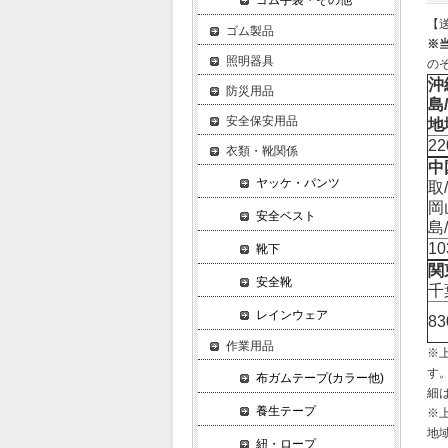
ゴム手袋・その他
【
ゴム製品
※
照明器具
の
沖
防災用品
島
安全保安用品
地
2
衣類・靴関係
中
ヤッケ・パンツ
取
岡
安全ベスト
島
1
靴下
関
安全靴
千
レインウェア
8
作業用品
※
す
布ガムテープ(カラー他)
細
養生テープ
※
地
紐・ロープ