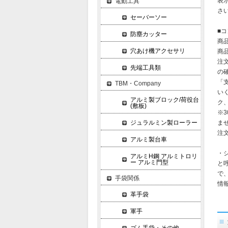
表
電動工具
さ
セーバーソー
■
防塵カッター
商
穴あけ機アクセサリ
商
注
先端工具類
の
「
TBM・Company
い
アルミ製ブロック/荷役台
ク
(敷板)
※
ジュラルミン製ローラー
ま
注
アルミ製台車
・
アルミH鋼 アルミトロリ
ー アルミ門型
と
で
手袋関係
情
革手袋
軍手