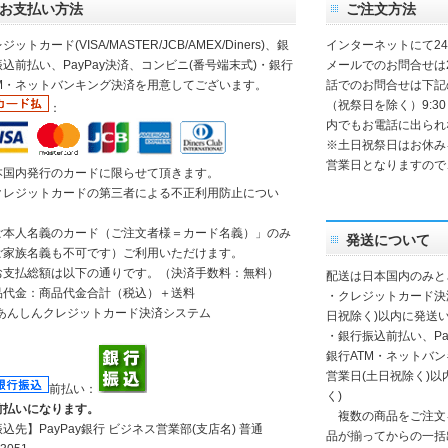
お支払い方法
ご注文方法
ジットカード(VISA/MASTER/JCB/AMEX/Diners)、銀
インターネットにて2
込前払い、PayPay決済、コンビニ(番号端末式)・銀行
メールでのお問合せは
TM・ネットバンキング決済を用意してございます。
話でのお問合せは下記
（祝祭日を除く）9:30
：
内でもお電話に出られ
※土日祝祭日はお休み
営業日となりますので
本国内発行のカードに限らせて頂きます。
クレジットカードの第三者による不正利用防止につい
】
ご本人名義のカード（ご注文者様＝カード名義）」のみ
発送について
ご家族名義も不可です）ご利用いただけます。
お支払総額は以下の通りです。（決済手数料：無料）
配送は日本国内のみと
品代金：商品代金合計（税込）＋送料
・クレジットカード決
日祝除く)以内に発送い
・銀行振込前払い、Pa
銀行ATM・ネットバ
営業日(土日祝除く)
前払い：
く)
前払いになります。
複数の商品をご注文
振込先】
PayPay銀行
ビジネス営業部(支店名) 普通
品が揃ってからの一括