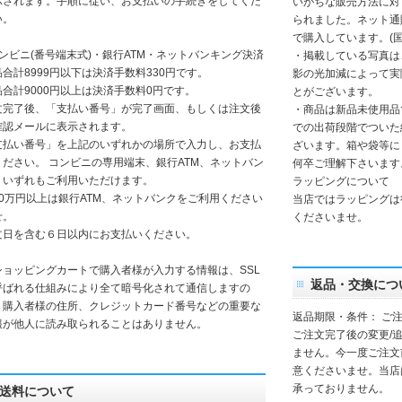
示されます。手順に従い、お支払いの手続きをしてくだ
いがちな販売方法に対
い。
られました。ネット通
で購入しています。(
コンビニ(番号端末式)・銀行ATM・ネットバンキング決済
・掲載している写真は
品合計8999円以下は決済手数料330円です。
影の光加減によって実
品合計9000円以上は決済手数料0円です。
とがございます。
文完了後、「支払い番号」が完了画面、もしくは注文後
・商品は新品未使用品
確認メールに表示されます。
での出荷段階でついた
支払い番号」を上記のいずれかの場所で入力し、お支払
ざいます。箱や袋等に
ください。 コンビニの専用端末、銀行ATM、ネットバン
何卒ご理解下さいます
、いずれもご利用いただけます。
ラッピングについて
30万円以上は銀行ATM、ネットバンクをご利用ください
当店ではラッピングは
せ。
くださいませ。
文日を含む６日以内にお支払いください。
ショッピングカートで購入者様が入力する情報は、SSL
返品・交換につ
呼ばれる仕組みにより全て暗号化されて通信しますの
、購入者様の住所、クレジットカード番号などの重要な
返品期限・条件： ご注
報が他人に読み取られることはありません。
ご注文完了後の変更/
ません。今一度ご注文前
意くださいませ。当店
承っておりません。
送料について