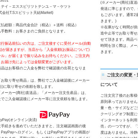
3051
(※メーカー(商社)直
）テイ－エススピリツトテンユ－マ－ケツト
発送に準じますので、
式会社T.Sスピリット天結Market)
もございます。通常2
きます。)
支払総額：商品代金合計（税込）＋送料（税込）
※在庫がなく時間が掛
込手数料：お客さまのご負担となります。
造中止等でお取り寄せ
せて頂きます。商品ペ
銀行振込前払いの方は、ご注文後すぐに受付メール(自動
時間を頂く際は、メー
信)が届きますが、当店から「入金依頼(お振込について)
きます。
ール」が届くまで振り込みをお待ちください。ご注文内
、お届け先によっては金額変更がございます。
商品はお客様のご入金を弊社で確認後の出荷となりま
。
ご注文の変更・
「お取り寄せ商品」は、弊社でご入金確認後にメーカー
について
商社)に取り寄せの依頼を致します。
「メーカー(商社)直送品」「メーカー注文生産品」は、
ご注文完了後のお客様
社でご入金確認後にメーカー等に注文依頼を致します。
原則承っておりません
量・色・サイズなどご
クーリングオフ制度に
ayPay(オンライン決済)
インターネットを利用
文手続きを進めていただきますと、注文確認画面の後
売」の一つですが、「
PayPayへログイン、もしくはPayPayアプリの画面が
度はありません。冷静