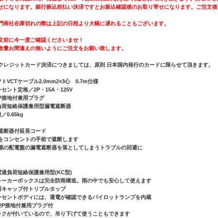
せになります。銀行振込前払い決済ですとお振込確認後のお取り寄せになります。ご注文後
門商社在庫切れの際は上記の日程より大幅に遅れることもございます。
文前に今一度ご確認くださいませ！
数量お間違えの無いようにご注文をお願い致します。
クレジットカード決済につきましては、原則 日本国内発行のカードに限らせて頂きます。
トVCTケーブル2.0mm2×3心 0.7m仕様
ンセント定格／2P・15A・125V
/2P接地付兼用プラグ
負荷短絡保護兼用型漏電遮断器
／0.65kg
遮断器付延長コード
をコンセントの手前で遮断します
源の配電盤の漏電遮断器を落としてしまうトラブルの回避に
電過負荷短絡保護兼用型(KC型)
レーカーボックスは完全防雨構造。雨の中でも安心して使えます
雨キャップ付トリプルタップ
ンセントボディには、通電が確認できるパイロットランプを内蔵
P/2P接地付兼用プラグ付
ックが付いているので、吊り下げて使うこともできます