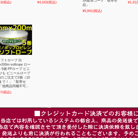
SX延長コード「取寄せ
43
(税込)
¥4,163
(税込)
¥1,312
品」
¥5,841
(税込)
 ソフトロープ 白
200m softrope ロー
 5個 PPロープ ビニ
ひも ビニールロープ
回のご注文で2個（10
まで！」「取寄せ
「他商品同梱不可」
97
(税込)