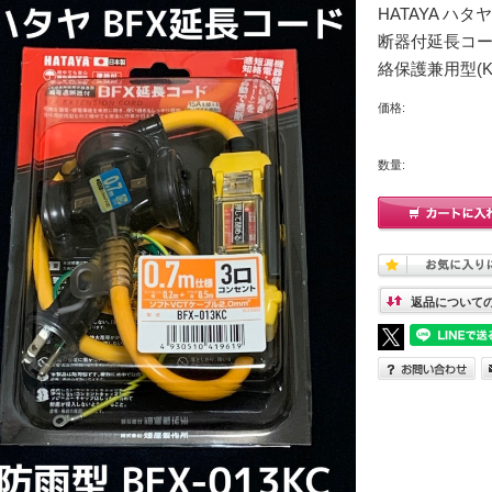
HATAYA ハタ
断器付延長コード
絡保護兼用型(K
価格:
数量:
返品について