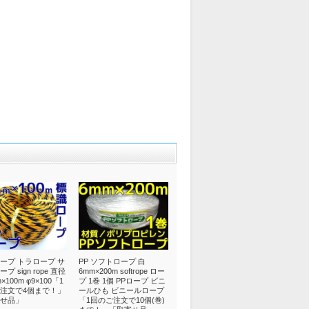
ープ トラロープ サ
PP ソフトロープ 白
プ sign rope 直径
6mm×200m softrope ロー
×100m φ9×100「1
プ 1巻 1個 PPロープ ビニ
注文で4個まで！」
ールひも ビニールロープ
せ品」
「1回のご注文で10個(巻)