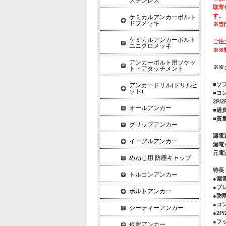
ステンレス
取寄
す。
ケミカルアンカーボルト
ドブメッキ
※専
ケミカルアンカーボルト
ご注
ユニクロメッキ
※※
アンカーボルト用ソケッ
※※
ト・アタッチメント
■ソフ
アンカードリル(ドリルビ
ット)
■コ
2P
オールアンカー
■過
■質量
グリップアンカー
漏電
イーグルアンカー
漏電
元電
めねじ用 防塵キャップ
特長
トルコンアンカー
●漏
●ブ
ボルトアンカー
●防
●コ
シーティーアンカー
●2
●フ
仮留アンカー