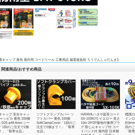
塵キャップ 黄色 屋外用 コードリール 工事用品 漏電過負荷 ろうでんしゃだんき】
関連商品/おすすめ商品
キャップ 安全キャッ
ソフトクランプカバー ソ
HATAYA ハタヤ延長コード
標識ロ
ャッピカ 黄色 200個
フトカバー 黄色 100個
SX-103K(Y) イエロー 長さ
インロー
～D25 φ48.6mm シー
SoftClampCover「1回のご
10m 2P/2P接地付兼用プラ
約9mm
「1回のご注文で2個
注文で2個まで！」「取寄
グ 防じんキャップ付 コー
回のご
！」「取寄せ品」
せ品」
ドバンド付 屋内型 日本製
「取寄