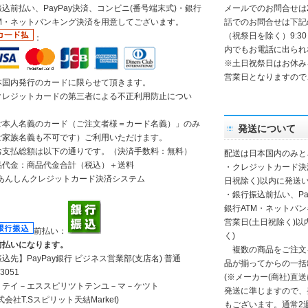
込前払い、PayPay決済、コンビニ(番号端末式)・銀行
メールでのお問合せは
TM・ネットバンキング決済を用意してございます。
話でのお問合せは下記
（祝祭日を除く）9:30
：
内でもお電話に出られ
※土日祝祭日はお休み
営業日となりますので
本国内発行のカードに限らせて頂きます。
クレジットカードの第三者による不正利用防止につい
】
ご本人名義のカード（ご注文者様＝カード名義）」のみ
発送について
ご家族名義も不可です）ご利用いただけます。
お支払総額は以下の通りです。（決済手数料：無料）
配送は日本国内のみと
品代金：商品代金合計（税込）＋送料
・クレジットカード決
日祝除く)以内に発送い
・銀行振込前払い、Pa
銀行ATM・ネットバ
営業日(土日祝除く)
前払い：
く)
前払いになります。
複数の商品をご注文
振込先】
PayPay銀行
ビジネス営業部(支店名) 普通
品が揃ってからの一括
3051
(※メーカー(商社)直
）テイ－エススピリツトテンユ－マ－ケツト
発送に準じますので、
式会社T.Sスピリット天結Market)
もございます。通常2