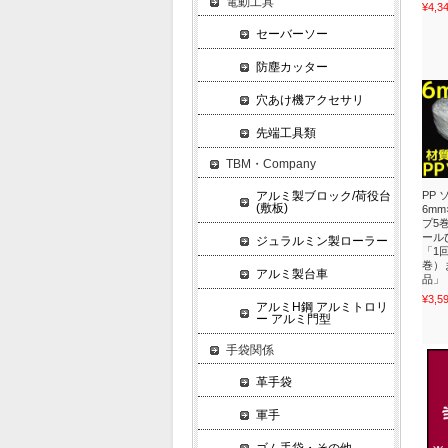
電動工具
¥4,3
セーバーソー
防塵カッター
穴あけ機アクセサリ
先端工具類
TBM・Company
アルミ製ブロック/荷役台
PP
(敷板)
6mm×
プ5巻
ール
ジュラルミン製ローラー
「1
巻）
アルミ製台車
品」
¥3,5
アルミH鋼 アルミトロリ
ー アルミ門型
手袋関係
革手袋
軍手