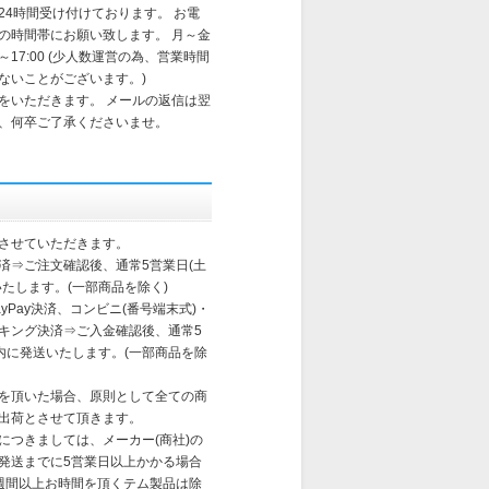
24時間受け付けております。 お電
の時間帯にお願い致します。 月～金
～17:00 (少人数運営の為、営業時間
ないことがございます。)
をいただきます。 メールの返信は翌
、何卒ご了承くださいませ。
させていただきます。
済⇒ご注文確認後、通常5営業日(土
たします。(一部商品を除く)
yPay決済、コンビニ(番号端末式)・
ンキング決済⇒ご入金確認後、通常5
以内に発送いたします。(一部商品を除
を頂いた場合、原則として全ての商
出荷とさせて頂きます。
送につきましては、メーカー(商社)の
発送までに5営業日以上かかる場合
週間以上お時間を頂くテム製品は除