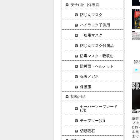
安全(衛生)保護具
防じんマスク
ハイラック子供用
一般用マスク
防じんマスク付属品
防毒マスク・吸収缶
【防
防災面・ヘルメット
保護メガネ
保護服
切断用品
セーバーソーブレード
(刃)
単管
チップソー(刃)
プ キ
D19
切断砥石
ル無
まで