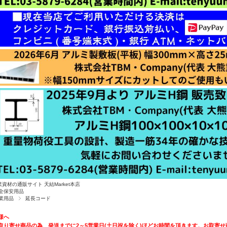
業資材の通販サイト 天結Market本店
全保安用品
業用品
延長コード
様へ
取り寄せ商品の為、発送までに2～5営業日(土日祝を除く)ほどお時間を頂きます。お取寄せ