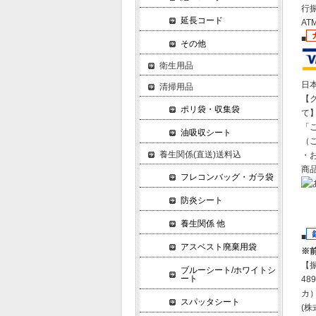
行振
延長コード
A
■
その他
衛生用品
日
清掃用品
【
ポリ袋・収集袋
て
「
油吸収シート
（
養生関係(直送)送料込
・
商
フレコンバッグ・ガラ袋
防炎シート
養生関係 他
■
アスベスト廃棄用袋
※
【
ブルーシート/ホワイトシ
ート
489
カ
スパッタシート
(株