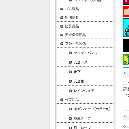
ゴム手袋・その他
ゴム製品
照明器具
防災用品
安全保安用品
衣類・靴関係
ヤッケ・パンツ
安全ベスト
靴下
安全靴
こ
詳
レインウェア
ッ
作業用品
布ガムテープ(カラー他)
養生テープ
クレ
紐・ロープ