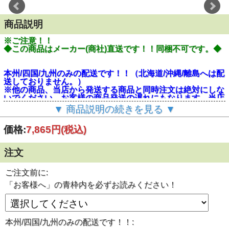
商品説明
※ご注意！！
◆この商品はメーカー(商社)直送です！！同梱不可です。◆
本州/四国/九州のみの配送です！！（北海道/沖縄/離島へは配
送しておりません。）
※他の商品、当店から発送する商品と同時注文は絶対にしな
いでください。お客様の商品発送の遅れにもなります。当店
から発送するものには別途送料がかかります。
▼ 商品説明の続きを見る ▼
お客様へ
価格:
7,865円
(税込)
この商品は発送までの目安として、2営業日～5営業日(土/日/
祝日を除く)程度です。ご注文後はお客様からの【ご変更/キ
ャンセル不可】となっております。
注文
■屋内外工事現場の保護カバー、養生シート。
養生や目隠し、雨・風からの保護に使用します。
ご注文前に:
工事・業務用以外にもアウトドアキャンプ用や地面に座るた
「お客様へ」の青枠内を必ずお読みください！
めのござ・敷物の代用品としてご使用くださいませ。
レジャー/家庭菜園/DIY作業/園芸用などにご使用いただけま
す！！
■材質：ポリエチレン PE
本州/四国/九州のみの配送です！！: