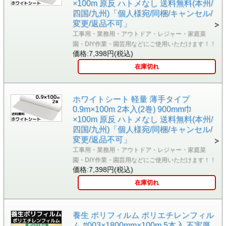
×100m 原反 ハトメなし 送料無料(本州/
四国/九州)「個人様宛/同梱/キャンセル/
変更/返品不可」
工事用・業務用・アウトドア・レジャー・家庭菜
園・DIY作業・園芸用などにご使用いただけます！！
価格:7,398円(税込)
在庫切れ
ホワイトシート 軽量 薄手タイプ
0.9m×100m 2本入(2巻) 900mm巾
×100m 原反 ハトメなし 送料無料(本州/
四国/九州)「個人様宛/同梱/キャンセル/
変更/返品不可」
工事用・業務用・アウトドア・レジャー・家庭菜
園・DIY作業・園芸用などにご使用いただけます！！
価格:7,398円(税込)
在庫切れ
養生 ポリフィルム ポリエチレンフィル
ム #003×1800mm×100m 5本入 不実厚