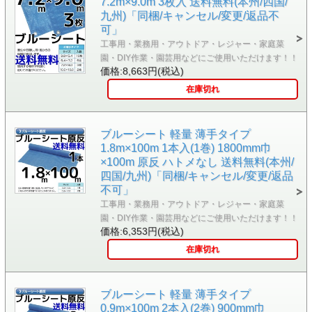
7.2m×9.0m 3枚入 送料無料(本州/四国/
九州)「同梱/キャンセル/変更/返品不
可」
工事用・業務用・アウトドア・レジャー・家庭菜
園・DIY作業・園芸用などにご使用いただけます！！
価格:8,663円(税込)
在庫切れ
ブルーシート 軽量 薄手タイプ
1.8m×100m 1本入(1巻) 1800mm巾
×100m 原反 ハトメなし 送料無料(本州/
四国/九州)「同梱/キャンセル/変更/返品
不可」
工事用・業務用・アウトドア・レジャー・家庭菜
園・DIY作業・園芸用などにご使用いただけます！！
価格:6,353円(税込)
在庫切れ
ブルーシート 軽量 薄手タイプ
0.9m×100m 2本入(2巻) 900mm巾