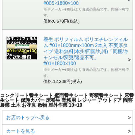
#005×1800×100
※※メーカー(商社)より直送の商品です。同梱不可で
す。
価格:6,670円(税込)
養生 ポリフィルム ポリエチレンフィル
ム #01×1800mm×100m 2本入 不実厚タ
イプ 送料無料(本州/四国/九州)「同梱/キ
ャンセル/変更/返品不可」
#01×1800×100
※※メーカー(商社)より直送の商品です。同梱不可で
す。
価格:12,238円(税込)
コンクリート養生シート 壁面養生シート 野積養生シート 床養
生シート 保護カバー 床養生 業務用 レジャー アウトドア 園芸
農業 土木 お花見 敷物 屋外作業 10×10
お店のトップへ戻る
カートを見る