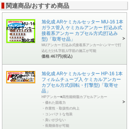
関連商品/おすすめ商品
旭化成 ARケミカルセッター MU-16 1本
ガラス管入 ケミカルアンカー 打込み式
接着系アンカー カプセル方式(打込み
型)「取寄せ品」
MUアンカー 打込み式接着系アンカー/ハンマーで打
込むだけ/L字筋,U字筋の施工が可能
価格:467円(税込)
旭化成 ARケミカルセッター HP-16 1本
フィルムチューブ入 ケミカルアンカー
カプセル方式(回転・打撃型)「取寄せ
品」
HPアンカー■高性能樹脂カプセルアンカー
・優れた固着力
・作業性・取扱性の向上
・コンパクトな包装
・臭いが少ない
・長期保存が可能