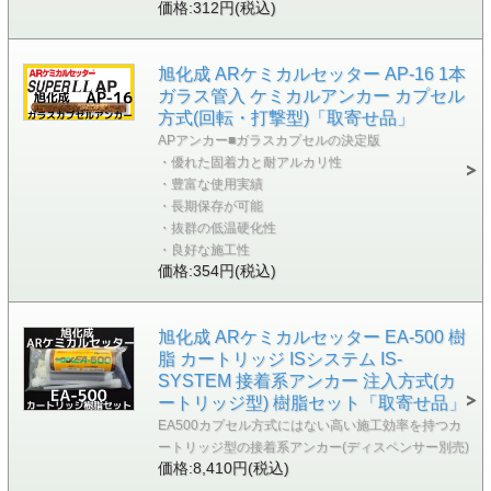
価格:312円(税込)
旭化成 ARケミカルセッター AP-16 1本
ガラス管入 ケミカルアンカー カプセル
方式(回転・打撃型)「取寄せ品」
APアンカー■ガラスカプセルの決定版
・優れた固着力と耐アルカリ性
・豊富な使用実績
・長期保存が可能
・抜群の低温硬化性
・良好な施工性
価格:354円(税込)
旭化成 ARケミカルセッター EA-500 樹
脂 カートリッジ ISシステム IS-
SYSTEM 接着系アンカー 注入方式(カ
ートリッジ型) 樹脂セット「取寄せ品」
EA500カプセル方式にはない高い施工効率を持つカ
ートリッジ型の接着系アンカー(ディスペンサー別売)
価格:8,410円(税込)