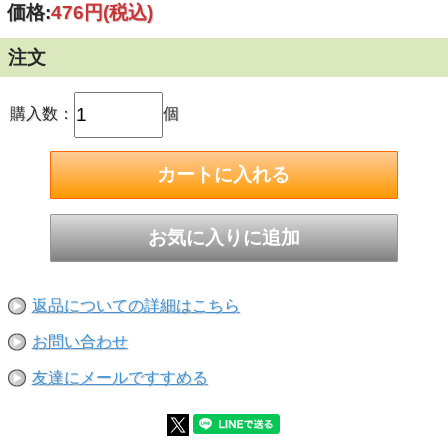
価格:
476円
(税込)
上ご希望の際はお手数ですが再度ご注文くださいませ。
ご注文前に今一度ご確認くださいませ！
注文
※サイズ・数量お間違えの無いようにご注文をお願い致しま
す。ご注文後のサイズ及び数量交換は承れません。
■鉄鋼部品の防食用として用いられ、コストの割にはメッキ
購入数：
個
の皮膜が厚く、耐食性・耐久性に優れておりますが、外観は
表面の粗いつくりになっております。
■ねじ呼び径（太さ・直径）：M16
■長さ：300mm
■寸切ボルト1本・ナット2個・ワッシャー1個のセット
返品についての詳細はこちら
お問い合わせ
友達にメールですすめる