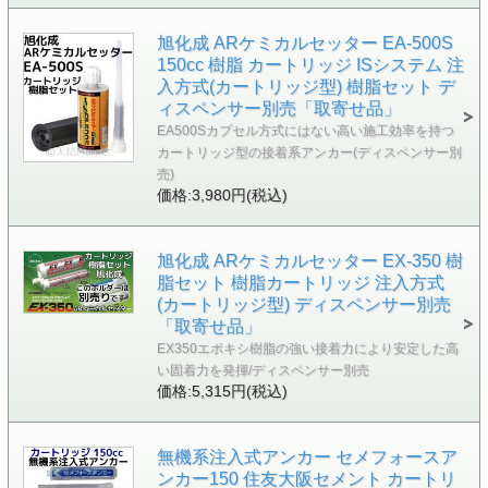
旭化成 ARケミカルセッター EA-500S
150cc 樹脂 カートリッジ ISシステム 注
入方式(カートリッジ型) 樹脂セット デ
ィスペンサー別売「取寄せ品」
EA500Sカプセル方式にはない高い施工効率を持つ
カートリッジ型の接着系アンカー(ディスペンサー別
売)
価格:3,980円(税込)
旭化成 ARケミカルセッター EX-350 樹
脂セット 樹脂カートリッジ 注入方式
(カートリッジ型) ディスペンサー別売
「取寄せ品」
EX350エポキシ樹脂の強い接着力により安定した高
い固着力を発揮/ディスペンサー別売
価格:5,315円(税込)
無機系注入式アンカー セメフォースア
ンカー150 住友大阪セメント カートリ