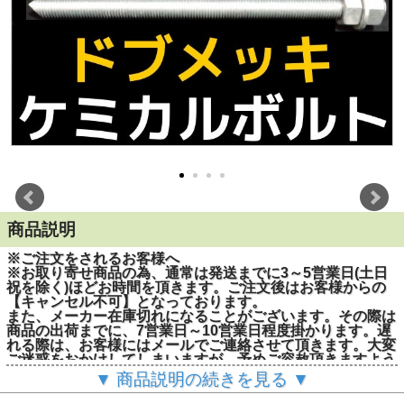
商品説明
※ご注文をされるお客様へ
※お取り寄せ商品の為、通常は発送までに3～5営業日(土日
祝を除く)ほどお時間を頂きます。ご注文後はお客様からの
【キャンセル不可】となっております。
また、メーカー在庫切れになることがございます。その際は
商品の出荷までに、7営業日～10営業日程度掛かります。遅
れる際は、お客様にはメールでご連絡させて頂きます。大変
ご迷惑をおかけしてしまいますが、予めご容赦頂きますよう
お願い申し上げます。
▼ 商品説明の続きを見る ▼
※1度のご注文で50個(本)までとさせて頂きます。51個(本)以