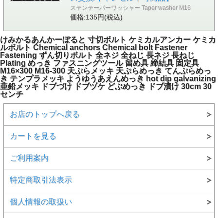
ステンテーパーワッシャー Taper washer M16
価格:135円(税込)
けみかるあんかーぼると 寸切ボルト ケミカルアンカー ケミカ
ルボルト Chemical anchors Chemical bolt Fastener
Fastening ずん切りボルト 全ネジ 全ねじ 長ネジ 長ねじ
Plating めっき ファスニングツール 留め具 締結具 固定具
M16×300 M16-300 天ぷらメッキ 天ぷらめっき てんぷらめっ
き テンプラメッキ ようゆうあえんめっき hot dip galvanizing
亜鉛メッキ ドブづけ ドブヅケ どぶめっき ドブ漬け 30cm 30
センチ
お店のトップへ戻る
カートを見る
ご利用案内
特定商取引法表示
個人情報の取扱い