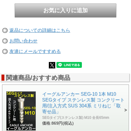
脂の強さを最大限に発揮。2液混合の注入式、アンカー固定
用樹脂の特性を最大限に引き出す独自設計により、剪断強度
が最大で約50％以上向上。全長が短い設計で施工作業が簡単
です。
■利点
接着系樹脂の能力を最大限に発揮させ、コンクリート孔内に
返品についての詳細はこちら
強固に定着します。めねじタイプならではの不陸調整、取付
物の着脱が可能です。
お問い合わせ
■主な用途
友達にメールですすめる
振動機械・大型機械据え付け、機械設備の固定、防舷材取り
付け、耐震設備器機、足場取り付け、トンネル工事全般、壁
支持、高速道路落下防止ネット取り付け、ベンチ固定、防音
壁取り付け、仮設レール
関連商品/おすすめ商品
イーグルアンカー SEG-10 1本 M10
SEGタイプ ステンレス製 コンクリート
用/注入方式 SUS 304系 ミリねじ「取
寄せ品」
SEGタイプ(ステンレス製) M10 全長65mm
価格:869円(税込)