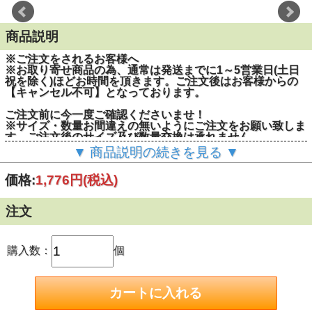
商品説明
※ご注文をされるお客様へ
※お取り寄せ商品の為、通常は発送までに1～5営業日(土日
祝を除く)ほどお時間を頂きます。ご注文後はお客様からの
【キャンセル不可】となっております。
ご注文前に今一度ご確認くださいませ！
※サイズ・数量お間違えの無いようにご注文をお願い致しま
す。ご注文後のサイズ及び数量交換は承れません。
▼ 商品説明の続きを見る ▼
■メーカー：旭産商株式会社
■ねじの呼び(d)：M12
価格:
1,776円
(税込)
■ねじ部長さ(l)：23mm
■全長(L)：95mm
■外径(D)：18mm
注文
■ドリル(穿孔)径(φ)：20mm
■穿孔深さ：95mm
■製品の特長
購入数：
個
接着系アンカー・注入方式の専用製品として開発しためねじ
タイプ。煎断強度に優れためねじタイプの固着樹脂アンカー
です。ARケミカルセッター EA-500/500S/500W/EX-
350/400L専用のめねじアンカー
接着系アンカー専用ボルト「イーグルアンカー」は固着用樹