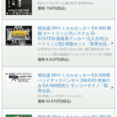
EGタイプ(スチール製) W1/2 全長95mm
価格:734円(税込)
旭化成 ARケミカルセッター EA-500 樹
脂 カートリッジ ISシステム IS-
SYSTEM 接着系アンカー 注入方式(カ
ートリッジ型) 樹脂セット「取寄せ品」
EA500カプセル方式にはない高い施工効率を持つカ
ートリッジ型の接着系アンカー(ディスペンサー別売)
価格:8,410円(税込)
旭化成 ARケミカルセッター EA-500用
ハンドディスペンサー DM-EA5 本体の
み EA-500別売り サンコーテクノ「取
寄せ品」
EA-500ハンド式ディスペンサー
価格:32,670円(税込)
旭化成 ARケミカルセッター EX-350 樹