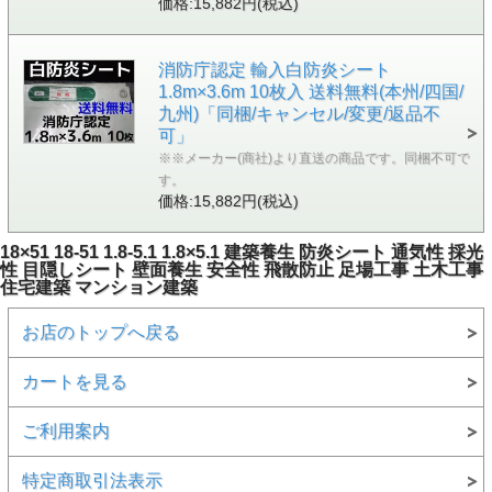
価格:15,882円(税込)
消防庁認定 輸入白防炎シート
1.8m×3.6m 10枚入 送料無料(本州/四国/
九州)「同梱/キャンセル/変更/返品不
可」
※※メーカー(商社)より直送の商品です。同梱不可で
す。
価格:15,882円(税込)
18×51 18-51 1.8-5.1 1.8×5.1 建築養生 防炎シート 通気性 採光
性 目隠しシート 壁面養生 安全性 飛散防止 足場工事 土木工事
住宅建築 マンション建築
お店のトップへ戻る
カートを見る
ご利用案内
特定商取引法表示