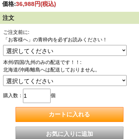
価格:
36,988円
(税込)
この商品は発送までの目安として、2営業日～5営業日(土/日/
祝日を除く)程度です。ご注文後はお客様からの【ご変更/キ
ャンセル不可】となっております。
注文
※この商品は取扱い商社より直送の為、納品書/明細書等は
同封しておりません。
ご注文前に:
■建築工事現場などで足場等の仮設構造物の外側側面に設
け、落下物等が建築工事現場の外側へ飛び出すことを防止す
「お客様へ」の青枠内を必ずお読みください！
る目的で使用します。メッシュのため通風性が良く、風圧に
よる足場への負担を軽減します。
■素材・混合率：ポリエステル100％
本州/四国/九州のみの配送です！！:
■ハトメ数：46個（300P）
■輸入品
北海道/沖縄/離島へは配送しておりません。
購入数：
個