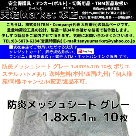
防炎メッシュシート グレー 1.8m×5.1m 10枚 ポリエ
ステル ハトメあり 送料無料(本州/四国/九州)「個人様
宛/同梱/キャンセル/変更/返品不可」