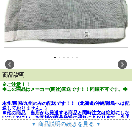
商品説明
※ご注意！！
◆この商品はメーカー(商社)直送です！！同梱不可です。◆
本州/四国/九州のみの配送です！！（北海道/沖縄/離島へは配
送しておりません。）
※他の商品、当店から発送する商品と同時注文は絶対にしな
いでください。お客様の商品発送の遅れにもなります。当店
から発送するものには別途送料がかかります。
▼ 商品説明の続きを見る ▼
お客様へ