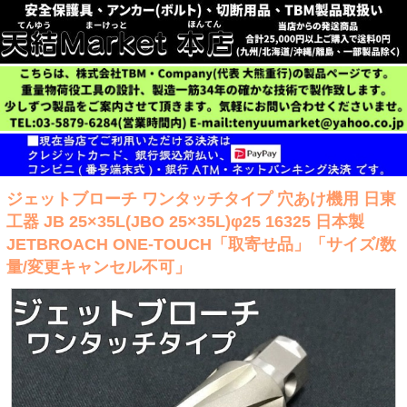
ジェットブローチ ワンタッチタイプ 穴あけ機用 日東
工器 JB 25×35L(JBO 25×35L)φ25 16325 日本製
JETBROACH ONE-TOUCH「取寄せ品」「サイズ/数
量/変更キャンセル不可」