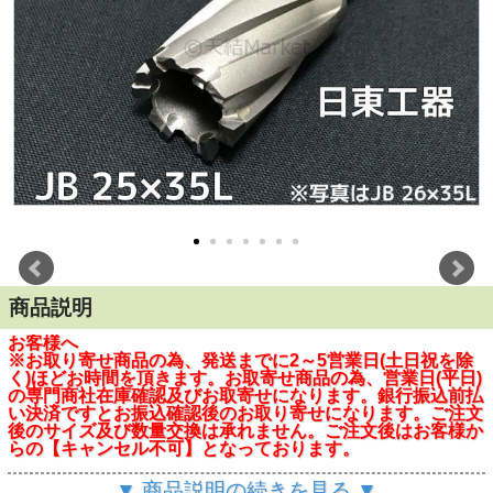
商品説明
お客様へ
※お取り寄せ商品の為、発送までに2～5営業日(土日祝を除
く)ほどお時間を頂きます。お取寄せ商品の為、営業日(平日)
の専門商社在庫確認及びお取寄せになります。銀行振込前払
い決済ですとお振込確認後のお取り寄せになります。ご注文
後のサイズ及び数量交換は承れません。ご注文後はお客様か
らの【キャンセル不可】となっております。
※この商品は在庫変動がはげしい為、商社において欠品にな
▼ 商品説明の続きを見る ▼