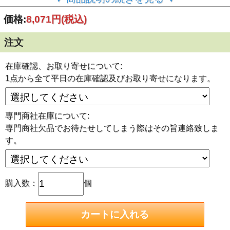
ることがございます。その際は2週間～4週間ほどお待たせし
てしまうことがございます。遅れる際はその旨ご連絡致しま
価格:
8,071円
(税込)
す。商社在庫平日営業時間での確認です。遅れるときはキャ
ンセルも可能です。
注文
ご注文前に今一度ご確認くださいませ！
※※サイズ/数量お間違えの無いようにご注文をお願い致し
ます。ご注文後のキャンセル、サイズ交換等は承れませんの
在庫確認、お取り寄せについて:
でご注意くださいませ。
1点から全て平日の在庫確認及びお取り寄せになります。
※※クレジットカード決済につきましては、原則 日本国内
発行のカードに限らせて頂きます。
■環状刃物
専門商社在庫について:
工具不要ワンタッチで刃物交換が可能です。
使用する刃物サイズに合わせたパイロットピンを刃物に差し
専門商社欠品でお待たせしてしまう際はその旨連絡致しま
込んでください。
す。
環状穴あけ刃物 最大板厚さ35mm アトラだけでなくアタ
ッチメントを使用して旋盤やマシニングセンターへワンタッ
チで取り付け出来ます。
・穴径：φ25
購入数：
個
・最大板厚：35L:35mm
・商品コード：16325
アタッチメントを使用すればボール盤、フライス盤、旋盤、
NC旋盤、マシニングセンタでも使用可能です。