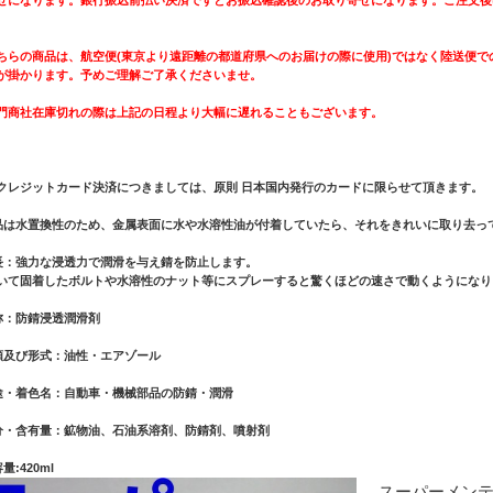
ちらの商品は、航空便(東京より遠距離の都道府県へのお届けの際に使用)ではなく陸送便
が掛かります。予めご理解ご了承くださいませ。
門商社在庫切れの際は上記の日程より大幅に遅れることもございます。
クレジットカード決済につきましては、原則 日本国内発行のカードに限らせて頂きます。
品は水置換性のため、金属表面に水や水溶性油が付着していたら、それをきれいに取り去っ
長：強力な浸透力で潤滑を与え錆を防止します。
いて固着したボルトや水溶性のナット等にスプレーすると驚くほどの速さで動くようになり
称：防錆浸透潤滑剤
類及び形式：油性・エアゾール
途・着色名：自動車・機械部品の防錆・潤滑
分・含有量：鉱物油、石油系溶剤、防錆剤、噴射剤
量:420ml
スーパーメンテ K