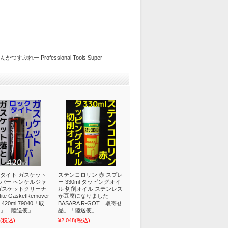
ー Professional Tools Super
タイト ガスケット
ステンコロリン 赤 スプレ
バー ヘンケルジャ
ー 330ml タッピングオイ
ガスケットクリーナ
ル 切削オイル ステンレス
tite GasketRemover
が豆腐になりました
420ml 79040「取
BASARA R-GOT「取寄せ
」「陸送便」
品」「陸送便」
(税込)
¥2,048
(税込)