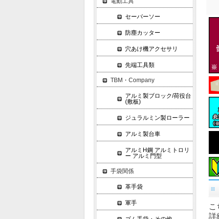
電動工具
セーバーソー
防塵カッター
穴あけ機アクセサリ
先端工具類
TBM・Company
アルミ製ブロック/荷役台
(敷板)
ジュラルミン製ローラー
アルミ製台車
アルミH鋼 アルミトロリ
ー アルミ門型
手袋関係
革手袋
軍手
こ
詳