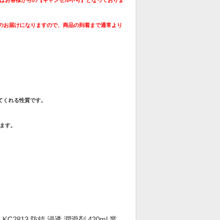
でのお届けになりますので、商品の到着まで通常より
てくれる性質です。
ます。
C2813 防錆 浸透 潤滑剤 420ml 業