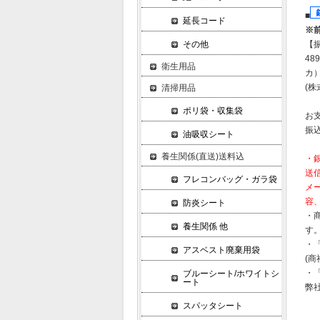
■
延長コード
※
【
その他
489
衛生用品
カ
(株
清掃用品
ポリ袋・収集袋
お
振
油吸収シート
養生関係(直送)送料込
・
送
フレコンバッグ・ガラ袋
メ
容
防炎シート
・
養生関係 他
す
・
アスベスト廃棄用袋
(
・
ブルーシート/ホワイトシ
ート
弊
スパッタシート