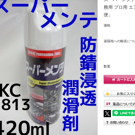
務用 プロ用 
便」
価格:
遠隔地への輸送につい
数量:
返品について