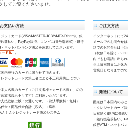
クしてご覧くださいませ。
お支払い方法
ご注文方法
ジットカード(VISA/MASTER/JCB/AMEX/Diners)、銀
インターネットにて2
込前払い、PayPay決済、コンビニ(番号端末式)・銀行
メールでのお問合せは
TM・ネットバンキング決済を用意してございます。
話でのお問合せは下記
（祝祭日を除く）9:30
：
内でもお電話に出られ
※土日祝祭日はお休み
営業日となりますので
本国内発行のカードに限らせて頂きます。
クレジットカードの第三者による不正利用防止につい
】
ご本人名義のカード（ご注文者様＝カード名義）」のみ
発送について
ご家族名義も不可です）ご利用いただけます。
お支払総額は以下の通りです。（決済手数料：無料）
配送は日本国内のみと
品代金：商品代金合計（税込）＋送料
・クレジットカード決
日祝除く)以内に発送い
・銀行振込前払い、Pa
銀行ATM・ネットバ