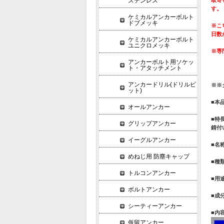
ステンレス
す。
ケミカルアンカーボルト
ドブメッキ
※こ
日数
ケミカルアンカーボルト
ユニクロメッキ
※専
アンカーボルト用ソケッ
ト・アタッチメント
アンカードリル(ドリルビ
※※
ット)
■本
オールアンカー
■特
グリップアンカー
錆付
イーグルアンカー
■名
めねじ用 防塵キャップ
■種
トルコンアンカー
■用
ボルトアンカー
■成
シーティーアンカー
■内容
仮留アンカー