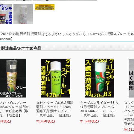
-2813 防錆剤 浸透剤 潤滑剤 ぼうさびざい しんとうざい じゅんかつざい 潤滑スプレー じゅんかつすぷれ
tenance】
関連商品/おすすめ商品
S さび止めスプレー
タセト ケーブル通線用潤
ケーブルスライダー 83 入
ロック
ml×6本 グレー 鉄部の
滑剤 スベールL-1 420ml
線用潤滑剤 スプレー C-
リムー
り・サビ止め用【取
通線工具 潤滑スプレー
3004 MARVEL マーベル
パン 
品】【陸送便】
「取寄せ品」「陸送便」
「取寄せ品」「陸送便」
ー Loc
剥離剤 
16
(税込)
¥1,184
(税込)
¥1,566
(税込)
寄せ品
¥4,211