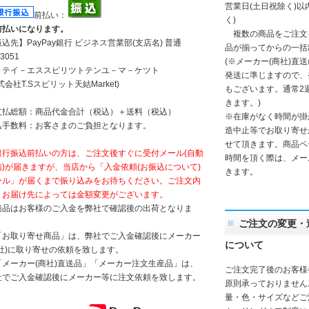
営業日(土日祝除く)
前払い：
く)
前払いになります。
複数の商品をご注文
振込先】
PayPay銀行
ビジネス営業部(支店名) 普通
品が揃ってからの一括
3051
(※メーカー(商社)直
）テイ－エススピリツトテンユ－マ－ケツト
発送に準じますので、
式会社T.Sスピリット天結Market)
もございます。通常2
きます。)
支払総額：商品代金合計（税込）＋送料（税込）
※在庫がなく時間が掛
込手数料：お客さまのご負担となります。
造中止等でお取り寄せ
せて頂きます。商品ペ
銀行振込前払いの方は、ご注文後すぐに受付メール(自動
時間を頂く際は、メー
信)が届きますが、当店から「入金依頼(お振込について)
きます。
ール」が届くまで振り込みをお待ちください。ご注文内
、お届け先によっては金額変更がございます。
商品はお客様のご入金を弊社で確認後の出荷となりま
。
ご注文の変更・
「お取り寄せ商品」は、弊社でご入金確認後にメーカー
について
商社)に取り寄せの依頼を致します。
「メーカー(商社)直送品」「メーカー注文生産品」は、
ご注文完了後のお客様
社でご入金確認後にメーカー等に注文依頼を致します。
原則承っておりません
量・色・サイズなどご