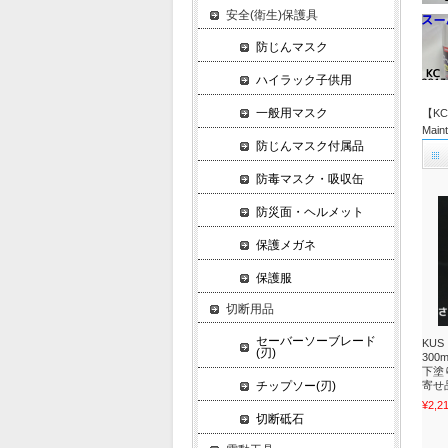
安全(衛生)保護具
防じんマスク
ハイラック子供用
一般用マスク
【KC
Main
防じんマスク付属品
防毒マスク・吸収缶
防災面・ヘルメット
保護メガネ
保護服
切断用品
セーバーソーブレード
KU
(刃)
300
下塗
チップソー(刃)
寄せ
¥2,2
切断砥石