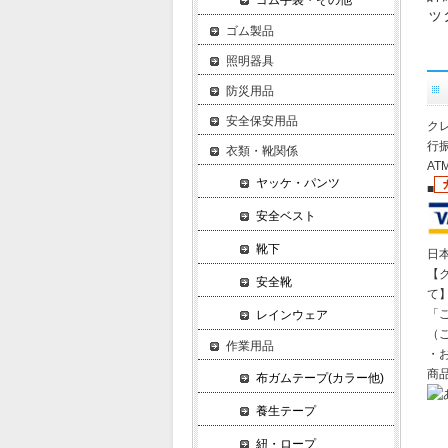
ゴム手袋・その他
ッ
ゴム製品
照明器具
防災用品
安全保安用品
クレ
行振
衣類・靴関係
A
ヤッケ・パンツ
■
安全ベスト
靴下
日
【
安全靴
て
「
レインウェア
（
作業用品
・
商
布ガムテープ(カラー他)
養生テープ
紐・ロープ