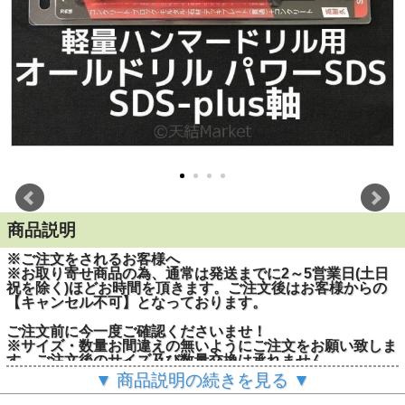
商品説明
※ご注文をされるお客様へ
※お取り寄せ商品の為、通常は発送までに2～5営業日(土日
祝を除く)ほどお時間を頂きます。ご注文後はお客様からの
【キャンセル不可】となっております。
ご注文前に今一度ご確認くださいませ！
※サイズ・数量お間違えの無いようにご注文をお願い致しま
す。ご注文後のサイズ及び数量交換は承れません。
▼ 商品説明の続きを見る ▼
■シャンク形状：SDS-Plus軸
■適合機種：軽量ハンマードリル