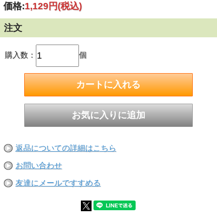
価格:
1,129円
(税込)
■被削材：コンクリート/ブロック/モルタル/石材/デッキプレ
ート(貫通)+コンクリート用 石材は4.8mm以上が適応となり
ます。
注文
[高耐久×真円]
■鉄筋干渉に強い超寿命
■5エッジの頑強な超硬ヘッドで、真円に近い穴あけができ
ます
購入数：
個
■刃先径：4.3mm
■全長：115mm
■有効長：50mm
返品についての詳細はこちら
お問い合わせ
友達にメールですすめる