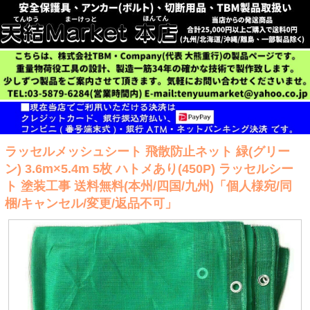
ラッセルメッシュシート 飛散防止ネット 緑(グリー
ン) 3.6m×5.4m 5枚 ハトメあり(450P) ラッセルシー
ト 塗装工事 送料無料(本州/四国/九州)「個人様宛/同
梱/キャンセル/変更/返品不可」