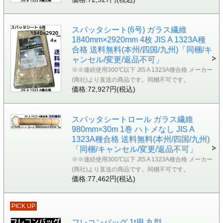
スパッタシート(6号) ガラス繊維
1840mm×2920mm 4枚 JIS A 1323A種
合格 送料無料(本州/四国/九州)「同梱/キ
ャンセル/変更/返品不可」
※※連続使用300℃以下 JIS A 1323A種合格 メーカー
(商社)より直送の商品です。同梱不可です。
価格:72,927円(税込)
スパッタシートロール ガラス繊維
980mm×30m 1巻 ハトメなし JIS A
1323A種合格 送料無料(本州/四国/九州)
「同梱/キャンセル/変更/返品不可」
※※連続使用300℃以下 JIS A 1323A種合格 メーカー
(商社)より直送の商品です。同梱不可です。
価格:77,462円(税込)
PICK UP
フレコンバッグ 1t用 丸型