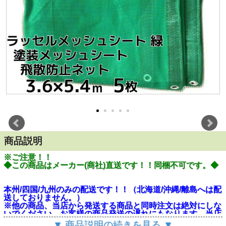
商品説明
※ご注意！！
◆この商品はメーカー(商社)直送です！！同梱不可です。◆
本州/四国/九州のみの配送です！！（北海道/沖縄/離島へは配
送しておりません。）
※他の商品、当店から発送する商品と同時注文は絶対にしな
いでください。お客様の商品発送の遅れにもなります。当店
から発送するものには別途送料がかかります。
▼ 商品説明の続きを見る ▼