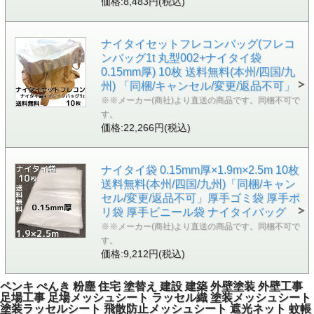
価格:8,483円(税込)
ナイタイセットフレコンバッグ(フレコ
ンバッグ1t 丸型002+ナイタイ袋
0.15mm厚) 10枚 送料無料(本州/四国/九
州) 「同梱/キャンセル/変更/返品不可」
※※メーカー(商社)より直送の商品です。同梱不可で
す。
価格:22,266円(税込)
ナイタイ袋 0.15mm厚×1.9m×2.5m 10枚
送料無料(本州/四国/九州)「同梱/キャン
セル/変更/返品不可」厚手ゴミ袋 厚手ポ
リ袋 厚手ビニール袋 ナイタイバッグ
※※メーカー(商社)より直送の商品です。同梱不可で
す。
価格:9,212円(税込)
ペンキ ぺんき 粉塵 住宅 塗替え 建設 建築 外壁塗装 外壁工事
足場工事 足場メッシュシート ラッセル織 塗装メッシュシート
塗装ラッセルシート 飛散防止メッシュシート 遮光ネット 蚊帳