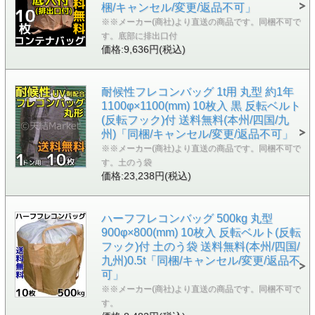
梱/キャンセル/変更/返品不可」
※※メーカー(商社)より直送の商品です。同梱不可で
す。底部に排出口付
価格:9,636円(税込)
耐候性フレコンバッグ 1t用 丸型 約1年
1100φ×1100(mm) 10枚入 黒 反転ベルト
(反転フック)付 送料無料(本州/四国/九
州)「同梱/キャンセル/変更/返品不可」
※※メーカー(商社)より直送の商品です。同梱不可で
す。土のう袋
価格:23,238円(税込)
ハーフフレコンバッグ 500kg 丸型
900φ×800(mm) 10枚入 反転ベルト(反転
フック)付 土のう袋 送料無料(本州/四国/
九州)0.5t「同梱/キャンセル/変更/返品不
可」
※※メーカー(商社)より直送の商品です。同梱不可で
す。