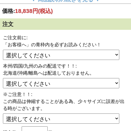
お客様へ
価格:
18,838円
(税込)
この商品は発送までの目安として、2営業日～5営業日(土/日/
祝日を除く)程度です。ご注文後はお客様からの【ご変更/キ
ャンセル不可】となっております。
注文
※この商品は取扱い商社より直送の為、納品書/明細書等は
同封しておりません。
ご注文前に:
■塗装、粉じん飛散防止用のラッセルシート(非防炎)
目が細かく塗装現場などで塗料などが飛び散るのを防ぎま
「お客様へ」の青枠内を必ずお読みください！
す。
■材質：ポリエチレン
■サイズ：0.16mm厚 3.6×5.4m
■ハトメ数：40個（450P）
本州/四国/九州のみの配送です！！:
※ご注意！！この商品は伸縮することがある為、少々サイズ
に誤差が出る時がございます。予めご了承くださいませ。
北海道/沖縄/離島へは配送しておりません。
※ご注意！！:
この商品は伸縮することがある為、少々サイズに誤差が出
る時がございます。