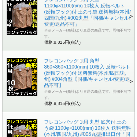
1100φ×1100(mm) 10枚入 反転ベルト
(反転フック)付 土のう袋 送料無料(本州/
四国/九州) #002丸型「同梱/キャンセル/
変更/返品不可」
※※メーカー(商社)より直送の商品です。同梱不可で
す。
価格:8,815円(税込)
フレコンバッグ 1t用 角型
860×860×1100(mm) 10枚入 反転ベルト
(反転フック)付 送料無料(本州/四国/九
州) #004角型【同梱/キャンセル/変更/返
品不可】
※※メーカー(商社)より直送の商品です。同梱不可で
す。
価格:8,815円(税込)
フレコンバッグ 1t用 丸型 底穴付 土の
う袋 1100φ×1100(mm) 10枚入 送料無料
(本州/四国/九州) #005丸型排出口付「同