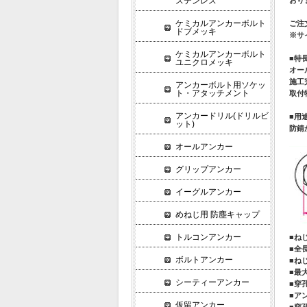
ステンレス
ケミカルアンカーボルト
ご注
ドブメッキ
※サ
ケミカルアンカーボルト
■特
ユニクロメッキ
オー
施工
アンカーボルト用ソケッ
ト・アタッチメント
取付
アンカードリル(ドリルビ
■用
ット)
防錆
オールアンカー
グリップアンカー
イーグルアンカー
めねじ用 防塵キャップ
トルコンアンカー
■ね
■全
ボルトアンカー
■ね
■最
シーティーアンカー
■穿孔
■ア
仮留アンカー
■穿