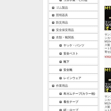
ゴム手袋・その他
ゴム製品
照明器具
防災用品
安全保安用品
サン
衣類・靴関係
ンカー
M10
ス製 
ヤッケ・パンツ
ート
寄せ
安全ベスト
¥392
靴下
安全靴
レインウェア
作業用品
布ガムテープ(カラー他)
サン
ンカー
養生テープ
M12
ス製 
紐・ロープ
ート