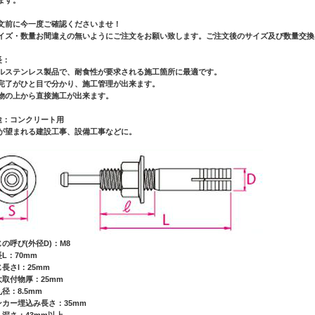
文前に今一度ご確認くださいませ！
イズ・数量お間違えの無いようにご注文をお願い致します。ご注文後のサイズ及び数量交換
長：
ルステンレス製品で、耐食性が要求される施工箇所に最適です。
完了がひと目で分かり、施工管理が出来ます。
物の上から直接施工が出来ます。
途：コンクリート用
が望まれる建設工事、設備工事などに。
じの呼び(外径D)：M8
長L：70mm
じ長さl：25mm
大取付物厚：25mm
径：8.5mm
ンカー埋込み長さ：35mm
孔深さ：43mm以上