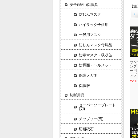
安全(衛生)保護具
【施工
防じんマスク
ハイラック子供用
一般用マスク
防じんマスク付属品
防毒マスク・吸収缶
サン
防災面・ヘルメット
ンプ
ー用
ンプ
保護メガネ
¥2,1
保護服
切断用品
セーバーソーブレード
(刃)
チップソー(刃)
切断砥石