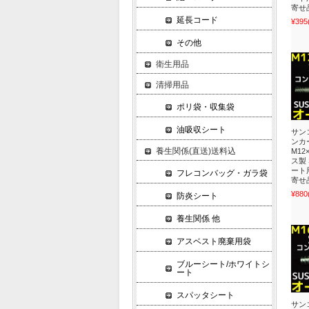
寄せ
延長コード
¥395
その他
衛生用品
清掃用品
ポリ袋・収集袋
油吸収シート
サン
ンカー
養生関係(直送)送料込
M12
ス製 
ート
フレコンバッグ・ガラ袋
寄せ
¥880
防炎シート
養生関係 他
アスベスト廃棄用袋
ブルーシート/ホワイトシ
ート
スパッタシート
サン