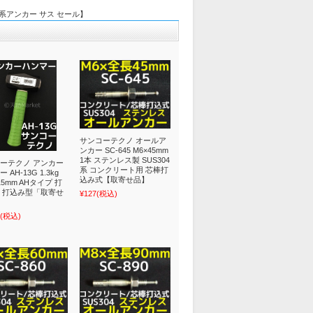
 金属系アンカー サス セール】
サンコーテクノ オールア
ンカー SC-645 M6×45mm
1本 ステンレス製 SUS304
ーテクノ アンカー
系 コンクリート用 芯棒打
 AH-13G 1.3kg
込み式【取寄せ品】
5mm AHタイプ 打
 打込み型「取寄せ
¥127
(税込)
(税込)