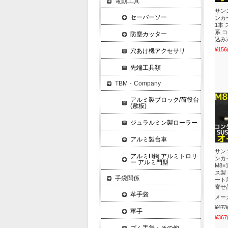
電動工具
サン
セーバーソー
ンカー
1本 
系 
防塵カッター
込み
¥156
穴あけ機アクセサリ
先端工具類
TBM・Company
アルミ製ブロック/荷役台
(敷板)
ジュラルミン製ローラー
アルミ製台車
サン
アルミH鋼 アルミトロリ
ンカー
ー アルミ門型
M8×
ス製 
手袋関係
ート
寄せ
革手袋
メー
¥473
軍手
¥367