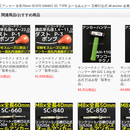
アンカー 全長70mm SC870 SANKO SC TYPE おーるあんかー 芯棒打込式 All anchor
関連商品/おすすめ商品
コーテクノ ダストポ
サンコーテクノ ダストポ
 P-1 ケミカルアンカ
ンプ P-3 ケミカルアンカ
 孔内の切粉清掃用ポ
ー用 孔内の切粉清掃用ポ
サンコーテクノ アンカー
サンコ
「取寄せ品」
ンプ「取寄せ品」
ハンマー AH-11G 1.1kg 全
ハンマー
長210mm AHタイプ 打込
全長21
31
(税込)
¥1,830
(税込)
み式 打込み型「取寄せ
込み式
品」
品」
¥4,311
(税込)
¥4,680