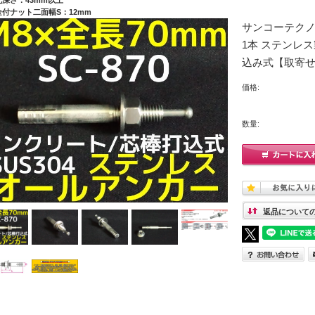
金付ナット二面幅S：12mm
サンコーテクノ オ
1本 ステンレス
込み式【取寄
価格:
数量:
返品について