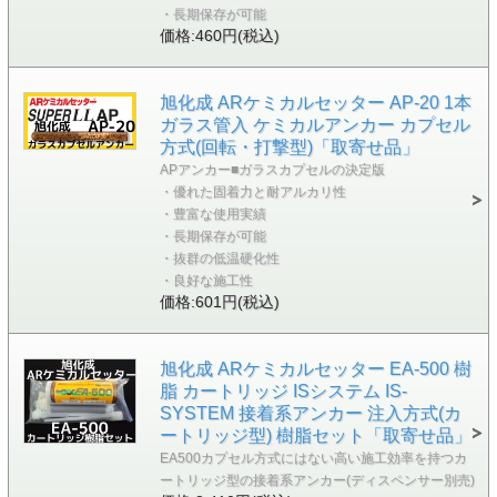
・長期保存が可能
価格:460円(税込)
旭化成 ARケミカルセッター AP-20 1本
ガラス管入 ケミカルアンカー カプセル
方式(回転・打撃型)「取寄せ品」
APアンカー■ガラスカプセルの決定版
・優れた固着力と耐アルカリ性
・豊富な使用実績
・長期保存が可能
・抜群の低温硬化性
・良好な施工性
価格:601円(税込)
旭化成 ARケミカルセッター EA-500 樹
脂 カートリッジ ISシステム IS-
SYSTEM 接着系アンカー 注入方式(カ
ートリッジ型) 樹脂セット「取寄せ品」
EA500カプセル方式にはない高い施工効率を持つカ
ートリッジ型の接着系アンカー(ディスペンサー別売)