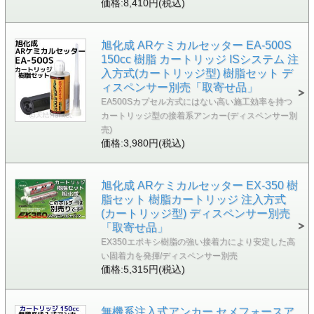
価格:8,410円(税込)
旭化成 ARケミカルセッター EA-500S
150cc 樹脂 カートリッジ ISシステム 注
入方式(カートリッジ型) 樹脂セット デ
ィスペンサー別売「取寄せ品」
EA500Sカプセル方式にはない高い施工効率を持つ
カートリッジ型の接着系アンカー(ディスペンサー別
売)
価格:3,980円(税込)
旭化成 ARケミカルセッター EX-350 樹
脂セット 樹脂カートリッジ 注入方式
(カートリッジ型) ディスペンサー別売
「取寄せ品」
EX350エポキシ樹脂の強い接着力により安定した高
い固着力を発揮/ディスペンサー別売
価格:5,315円(税込)
無機系注入式アンカー セメフォースア