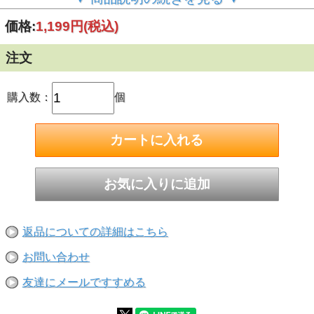
※1度のご注文で25個(本)までとさせて頂きます。26個(本)以
価格:
1,199円
(税込)
上ご希望の際はお手数ですが再度ご注文くださいませ。
ご注文前に今一度ご確認くださいませ！
注文
※サイズ・数量お間違えの無いようにご注文をお願い致しま
す。ご注文後のサイズ及び数量交換は承れません。
■ねじ呼び径（太さ・直径）：M20
購入数：
個
■長さ：280mm
■寸切ボルト1本・ナット2個・ワッシャー1個のセット
■ステンレスの鋼種：SUS304
返品についての詳細はこちら
お問い合わせ
友達にメールですすめる