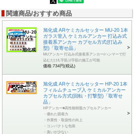
関連商品/おすすめ商品
旭化成 ARケミカルセッター MU-20 1本
ガラス管入 ケミカルアンカー 打込み式
接着系アンカー カプセル方式(打込み
型)「取寄せ品」
MUアンカー 打込み式接着系アンカー/ハンマーで打
込むだけ/L字筋,U字筋の施工が可能
価格:734円(税込)
旭化成 ARケミカルセッター HP-20 1本
フィルムチューブ入 ケミカルアンカー
カプセル方式(回転・打撃型)「取寄せ
品」
HPアンカー■高性能樹脂カプセルアンカー
・優れた固着力
・作業性・取扱性の向上
・コンパクトな包装
・臭いが少ない