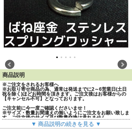
商品説明
※ご注文をされるお客様へ
※お取り寄せ商品の為、通常は発送までに2～6営業日(土日
祝を除く)ほどお時間を頂きます。ご注文後はお客様からの
【キャンセル不可】となっております。
ご注文前に今一度ご確認くださいませ！
※サイズ・数量お間違えの無いようにご注文をお願い致しま
す。ご注文後のサイズ及び数量交換は承れません。
▼ 商品説明の続きを見る ▼
■スプリングワッシャーを入れる目的は「緩み止め」と緩ん
だ時の「脱落防止」です。スプリングワッシャーを入れる事