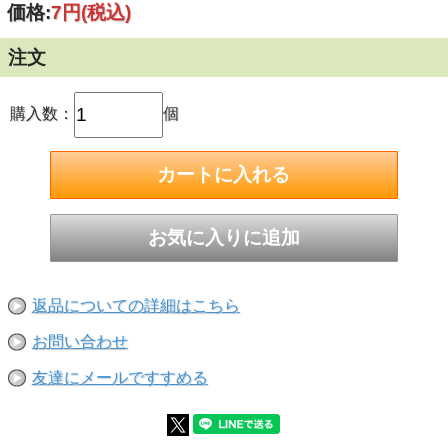
価格:
7円
(税込)
により、ねじの頭やナットと部材の両方に食い込む事によっ
て緩み止めの効果が出ます。
■スプリングワッシャーを組んだねじが緩んでも、スプリン
注文
グワッシャーの反発力によって押し付けられ摩擦力が増し、
ねじやナットが外れにくくなるのが脱落防止効果です。
■呼び径:M10
購入数：
個
サイズ
内径(d):約10mm
外径(D):約18mm
■ステンレスについて
鉄とクロム・ニッケルの合金で、さびにくい鋼の材料です。
SUSと書き、一般的には「ステン」とか「サス」と呼ばれて
います。
SUS304の諸特性（オーステナイト系ステンレス）
耐蝕性：優
磁性：無
返品についての詳細はこちら
熱処理により：硬化せず
炭素含有量が少なく、加工性・溶接性・耐蝕性が 良好で最
お問い合わせ
も広く用いられています。建築金物、自動車車輌工業、化学
工業、原子力工業
友達にメールですすめる