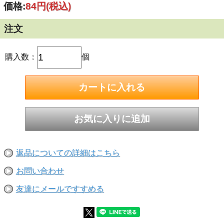
価格:
84円
(税込)
により、ねじの頭やナットと部材の両方に食い込む事によっ
て緩み止めの効果が出ます。
■スプリングワッシャーを組んだねじが緩んでも、スプリン
注文
グワッシャーの反発力によって押し付けられ摩擦力が増し、
ねじやナットが外れにくくなるのが脱落防止効果です。
■呼び径:M24
購入数：
個
サイズ
内径(d):約24mm
外径(D):約40mm
■ステンレスについて
鉄とクロム・ニッケルの合金で、さびにくい鋼の材料です。
SUSと書き、一般的には「ステン」とか「サス」と呼ばれて
います。
SUS304の諸特性（オーステナイト系ステンレス）
耐蝕性：優
磁性：無
返品についての詳細はこちら
熱処理により：硬化せず
炭素含有量が少なく、加工性・溶接性・耐蝕性が 良好で最
お問い合わせ
も広く用いられています。建築金物、自動車車輌工業、化学
工業、原子力工業
友達にメールですすめる