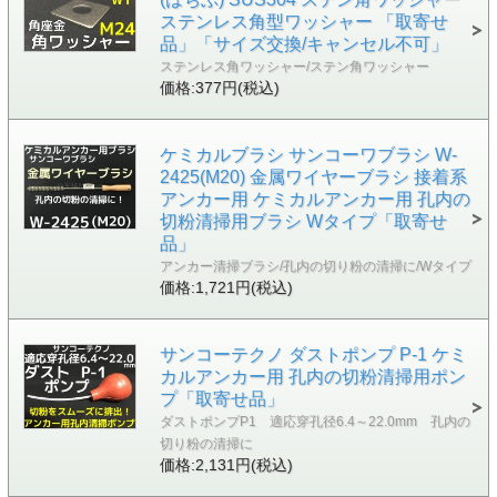
ステンレス角型ワッシャー 「取寄せ
品」「サイズ交換/キャンセル不可」
ステンレス角ワッシャー/ステン角ワッシャー
価格:377円(税込)
ケミカルブラシ サンコーワブラシ W-
2425(M20) 金属ワイヤーブラシ 接着系
アンカー用 ケミカルアンカー用 孔内の
切粉清掃用ブラシ Wタイプ「取寄せ
品」
アンカー清掃ブラシ/孔内の切り粉の清掃に/Wタイプ
価格:1,721円(税込)
サンコーテクノ ダストポンプ P-1 ケミ
カルアンカー用 孔内の切粉清掃用ポン
プ「取寄せ品」
ダストポンプP1 適応穿孔径6.4～22.0mm 孔内の
切り粉の清掃に
価格:2,131円(税込)