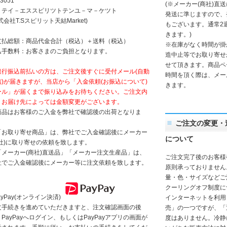
3051
(※メーカー(商社)直
）テイ－エススピリツトテンユ－マ－ケツト
発送に準じますので、
式会社T.Sスピリット天結Market)
もございます。通常2
きます。)
支払総額：商品代金合計（税込）＋送料（税込）
※在庫がなく時間が掛
込手数料：お客さまのご負担となります。
造中止等でお取り寄せ
せて頂きます。商品ペ
銀行振込前払いの方は、ご注文後すぐに受付メール(自動
時間を頂く際は、メー
信)が届きますが、当店から「入金依頼(お振込について)
きます。
ール」が届くまで振り込みをお待ちください。ご注文内
、お届け先によっては金額変更がございます。
商品はお客様のご入金を弊社で確認後の出荷となりま
。
ご注文の変更・
「お取り寄せ商品」は、弊社でご入金確認後にメーカー
について
商社)に取り寄せの依頼を致します。
「メーカー(商社)直送品」「メーカー注文生産品」は、
ご注文完了後のお客様
社でご入金確認後にメーカー等に注文依頼を致します。
原則承っておりません
量・色・サイズなどご
クーリングオフ制度に
ayPay(オンライン決済)
インターネットを利用
文手続きを進めていただきますと、注文確認画面の後
売」の一つですが、「
PayPayへログイン、もしくはPayPayアプリの画面が
度はありません。冷静