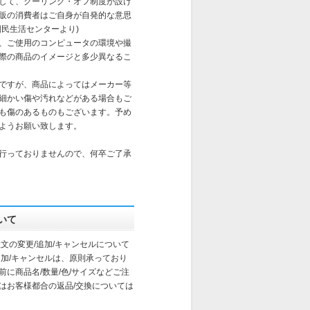
して、クーリング・オフ制度が設け
販の消費者はご自身が自発的な意思
国民生活センターより)
、ご使用のコンピュータの環境や撮
際の商品のイメージと多少異なるこ
ですが、商品によってはメーカー等
細かい傷や汚れなどがある場合もご
も傷のあるものもございます。予め
ようお願い致します。
行っておりませんので、何卒ご了承
いて
文の変更/追加/キャンセルについて
追加/キャンセルは、原則承っており
に商品名/数量/色/サイズなどご注
はお客様都合の返品/交換については