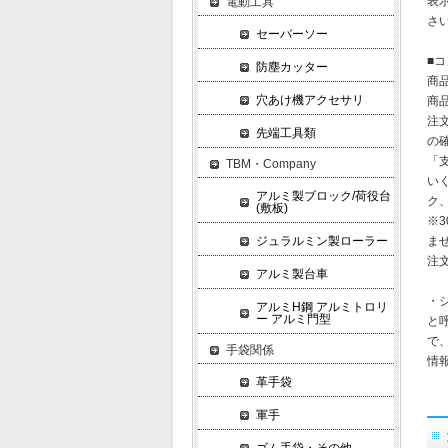
表
電動工具
さ
セーバーソー
■
防塵カッター
商
穴あけ機アクセサリ
商
注
先端工具類
の
「
TBM・Company
い
アルミ製ブロック/荷役台
ク
(敷板)
※
ジュラルミン製ローラー
ま
注
アルミ製台車
・
アルミH鋼 アルミトロリ
ー アルミ門型
と
で
手袋関係
情
革手袋
軍手