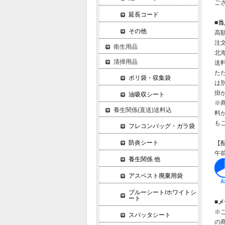
ご
延長コード
■
その他
高
注
衛生用品
北
清掃用品
送
た
ポリ袋・収集袋
は別
掛
油吸収シート
※
養生関係(直送)送料込
料
も
フレコンバッグ・ガラ袋
防炎シート
【
午前
養生関係 他
アスベスト廃棄用袋
ブルーシート/ホワイトシ
ート
■メ
※
スパッタシート
の