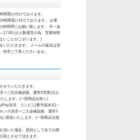
4時間受け付けております。
24時間受け付けております。 お電
の時間帯にお願い致します。 月～金
～17:00 (少人数運営の為、営業時間
ないことがございます。)
をいただきます。 メールの返信は翌
、何卒ご了承くださいませ。
させていただきます。
済⇒ご注文確認後、通常5営業日(土
たします。(一部商品を除く)
yPay決済、コンビニ(番号端末式)・
ンキング決済⇒ご入金確認後、通常5
以内に発送いたします。(一部商品を除
を頂いた場合、原則として全ての商
出荷とさせて頂きます。