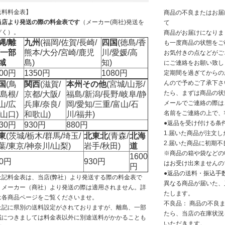
送料料金表】
商品の不良またはお届
当店より発送の際の料金表です
（メーカー(商社)発送を
て
ぞく）。
商品がお届けになりま
縄/離
九州
(福岡/佐賀/長崎/
四国
(徳島/香
も一度商品の状態をご
/一部
熊本/大分/宮崎/鹿児
川/愛媛/高
お気付きの点などがご
域
島)
知)
にご連絡をお願い致し
200円
1350円
1080円
定期間を過ぎてからの
んので予めご了承下さ
国
(鳥
関西
(滋賀/
本州その他
(宮城/山形/
たら、まずは商品の状
/島根/
京都/大阪/
福島/新潟/長野/岐阜/静
メールでご連絡の際は
山/広
兵庫/奈良/
岡/愛知/三重/富山/石
名前をご連絡の上で、
/山口)
和歌山)
川/福井)
●返品を受け付ける条
030円
930円
880円
1.届いた商品が注文
東
(茨城/栃木/群馬/埼玉/
北東北
(青森/
北海
2.届いた商品に初期不
葉/東京/神奈川/山梨)
岩手/秋田)
道
※商品の箱や袋などの
1600
30円
930円
はお受け出来ませんの
円
●返品の送料・振込手
上記料金表は、当店(弊社）より発送する際の料金表で
異なる商品が届いた、
。メーカー（商社）より発送の際は適用されません。詳
たします。
は各商品ページをご覧くださいませ。
不良品： 商品の不良
上記に県別の送料設定がされておりますが、離島、一部
たら、当店の在庫状況
域につきましては料金表以外に別途送料がかかることも
いただきます。