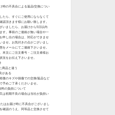
け時の不具合による返品/交換につい
したら、すぐにご使用にならなくて
確認頂きます様にお願い致します。
ざいましたら、お届けから5日以内
ます。事前のご連絡が無い場合や一
お申し出の場合は、対応ができませ
いませ。お気付きの点がございまし
態をメールにてご連絡下さいませ。
、本文にご注文番号・ご注文者様お
状況をお伝え下さいませ。
件
した商品と違う
良がある
軽微のキズや損傷での交換/返品など
で予めご了承くださいませ。
数料の負担について
又は初期不良の場合は当社が負担い
またはお届け時に不具合がございまし
を確認のうえ、同等品と交換させて