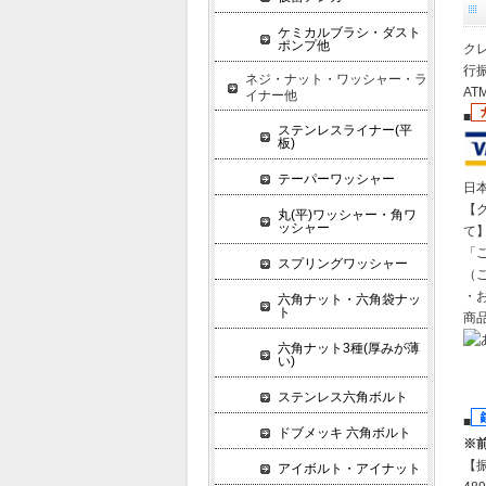
ケミカルブラシ・ダスト
ポンプ他
クレ
行振
ネジ・ナット・ワッシャー・ラ
A
イナー他
■
ステンレスライナー(平
板)
テーパーワッシャー
日
【
丸(平)ワッシャー・角ワ
ッシャー
て
「
スプリングワッシャー
（
・
六角ナット・六角袋ナッ
ト
商
六角ナット3種(厚みが薄
い)
ステンレス六角ボルト
■
ドブメッキ 六角ボルト
※
【
アイボルト・アイナット