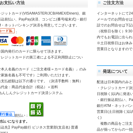
お支払い方法
ご注文方法
ジットカード(VISA/MASTER/JCB/AMEX/Diners)、銀
インターネットにて2
込前払い、PayPay決済、コンビニ(番号端末式)・銀行
メールでのお問合せは
TM・ネットバンキング決済を用意してございます。
話でのお問合せは下記
（祝祭日を除く）9:30
：
内でもお電話に出られ
※土日祝祭日はお休み
営業日となりますので
本国内発行のカードに限らせて頂きます。
クレジットカードの第三者による不正利用防止につい
】
ご本人名義のカード（ご注文者様＝カード名義）」のみ
発送について
ご家族名義も不可です）ご利用いただけます。
お支払総額は以下の通りです。（決済手数料：無料）
配送は日本国内のみと
品代金：商品代金合計（税込）＋送料
・クレジットカード決
日祝除く)以内に発送い
・銀行振込前払い、Pa
銀行ATM・ネットバ
営業日(土日祝除く)
前払い：
く)
前払いになります。
複数の商品をご注文
振込先】
PayPay銀行
ビジネス営業部(支店名) 普通
品が揃ってからの一括