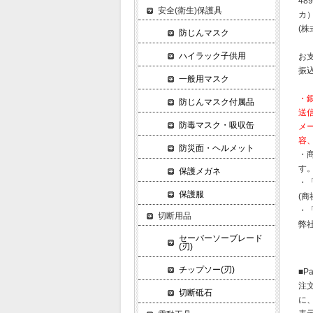
489
安全(衛生)保護具
カ
(株
防じんマスク
ハイラック子供用
お
振
一般用マスク
・
防じんマスク付属品
送
防毒マスク・吸収缶
メ
容
防災面・ヘルメット
・
す
保護メガネ
・
保護服
(
・
切断用品
弊
セーバーソーブレード
(刃)
チップソー(刃)
■P
注
切断砥石
に、