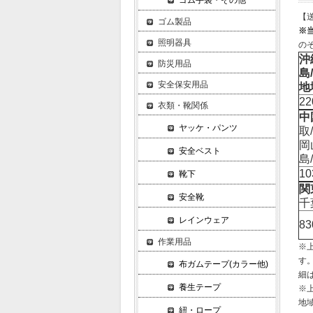
ゴム手袋・その他
【
ゴム製品
※
照明器具
の
沖
防災用品
島
安全保安用品
地
2
衣類・靴関係
中
ヤッケ・パンツ
取
岡
安全ベスト
島
1
靴下
関
安全靴
千
レインウェア
8
作業用品
※
す
布ガムテープ(カラー他)
細
養生テープ
※
地
紐・ロープ