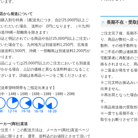
ざいます。
当店から発送について
額購入割引特典：1配送先につき、合計25,000円以上ご
長期不在・受取
文いただいた場合、 送料が 0円になります。（※九州/
海道/沖縄一部離島を除きます）
ご注文完了後、長期不
料込と明記されている商品や合計25,000円以上ご注文い
り、商品が弊社へ戻っ
だいた場合でも、九州地方は別途送料1,250円、北海道
数料、その他手数料を
途送料1,500円、沖縄・一部離島は別途送料2,200円が
※ご不在の際は連絡票
かります。
宅配業者に再配達のご
商品によっては25,000円以上のご注文においても別途送
絡をされませんと、商
がかかる場合、上記の価格と異なる送料料金になること
※ご返金が発生する場
ございます。詳細は各商品ページをご覧くださいませ。
ります。
※ご注文時お振込みい
配送希望時間帯をご指定出来ます】
出来ません。
中・14時～16時・16時～18時・18時～20時
※再出荷となった場合
す。
※商品発送後の受取拒
※一度でも長期不在・
取引をお断りさせて頂
ーカー(商社)直送
ご注意！！ この配送方法は、メーカー(商社)直送ページ
商品に限ります。 通常、送料込のお値段とさせて頂いて