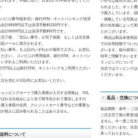
示されます。手順に従い、お支払いの手続きをしてくだ
いがちな販売方法に対
い。
られました。ネット通
で購入しています。(
コンビニ(番号端末式)・銀行ATM・ネットバンキング決済
・掲載している写真は
品合計8999円以下は決済手数料330円です。
影の光加減によって実
品合計9000円以上は決済手数料0円です。
とがございます。
文完了後、「支払い番号」が完了画面、もしくは注文後
・商品は新品未使用品
確認メールに表示されます。
での出荷段階でついた
支払い番号」を上記のいずれかの場所で入力し、お支払
ざいます。箱や袋等に
ください。 コンビニの専用端末、銀行ATM、ネットバン
何卒ご理解下さいます
、いずれもご利用いただけます。
ラッピングについて
30万円以上は銀行ATM、ネットバンクをご利用ください
当店ではラッピングは
せ。
くださいませ。
文日を含む６日以内にお支払いください。
ショッピングカートで購入者様が入力する情報は、SSL
返品・交換につ
呼ばれる仕組みにより全て暗号化されて通信しますの
、購入者様の住所、クレジットカード番号などの重要な
返品期限・条件： ご注
報が他人に読み取られることはありません。
ご注文完了後の変更/
ません。今一度ご注文前
意くださいませ。当店
承っておりません。
送料について