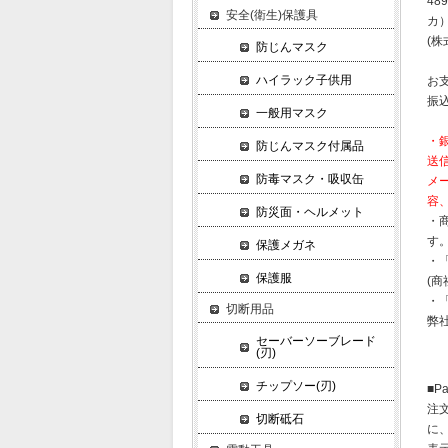
489
安全(衛生)保護具
カ
(株
防じんマスク
ハイラック子供用
お
振
一般用マスク
・
防じんマスク付属品
送
防毒マスク・吸収缶
メ
容
防災面・ヘルメット
・
す
保護メガネ
・
保護服
(
・
切断用品
弊
セーバーソーブレード
(刃)
チップソー(刃)
■P
注
切断砥石
に、