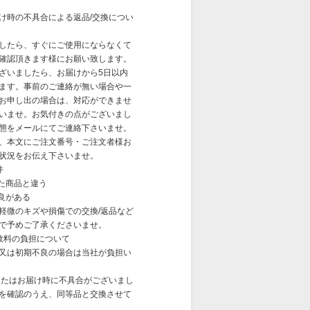
け時の不具合による返品/交換につい
したら、すぐにご使用にならなくて
確認頂きます様にお願い致します。
ざいましたら、お届けから5日以内
ます。事前のご連絡が無い場合や一
お申し出の場合は、対応ができませ
いませ。お気付きの点がございまし
態をメールにてご連絡下さいませ。
、本文にご注文番号・ご注文者様お
状況をお伝え下さいませ。
件
した商品と違う
良がある
軽微のキズや損傷での交換/返品など
で予めご了承くださいませ。
数料の負担について
又は初期不良の場合は当社が負担い
またはお届け時に不具合がございまし
を確認のうえ、同等品と交換させて