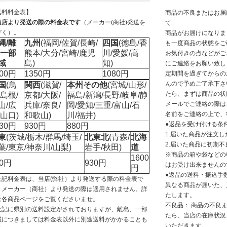
送料料金表】
商品の不良またはお届
当店より発送の際の料金表です
（メーカー(商社)発送を
て
ぞく）。
商品がお届けになりま
縄/離
九州
(福岡/佐賀/長崎/
四国
(徳島/香
も一度商品の状態をご
/一部
熊本/大分/宮崎/鹿児
川/愛媛/高
お気付きの点などがご
域
島)
知)
にご連絡をお願い致し
200円
1350円
1080円
定期間を過ぎてからの
んので予めご了承下さ
国
(鳥
関西
(滋賀/
本州その他
(宮城/山形/
たら、まずは商品の状
/島根/
京都/大阪/
福島/新潟/長野/岐阜/静
メールでご連絡の際は
山/広
兵庫/奈良/
岡/愛知/三重/富山/石
名前をご連絡の上で、
/山口)
和歌山)
川/福井)
●返品を受け付ける条
030円
930円
880円
1.届いた商品が注文
東
(茨城/栃木/群馬/埼玉/
北東北
(青森/
北海
2.届いた商品に初期不
葉/東京/神奈川/山梨)
岩手/秋田)
道
※商品の箱や袋などの
1600
30円
930円
はお受け出来ませんの
円
●返品の送料・振込手
上記料金表は、当店(弊社）より発送する際の料金表で
異なる商品が届いた、
。メーカー（商社）より発送の際は適用されません。詳
たします。
は各商品ページをご覧くださいませ。
不良品： 商品の不良
上記に県別の送料設定がされておりますが、離島、一部
たら、当店の在庫状況
域につきましては料金表以外に別途送料がかかることも
いただきます。