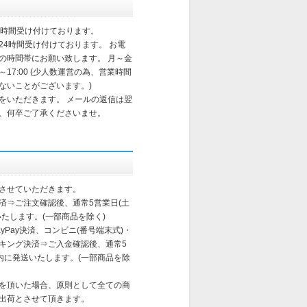
4時間受け付けております。
24時間受け付けております。 お電
の時間帯にお願い致します。 月～金
～17:00 (少人数運営の為、営業時間
ないことがございます。)
をいただきます。 メールの返信は翌
、何卒ご了承くださいませ。
させていただきます。
済⇒ご注文確認後、通常5営業日(土
たします。(一部商品を除く)
yPay決済、コンビニ(番号端末式)・
ンキング決済⇒ご入金確認後、通常5
以内に発送いたします。(一部商品を除
を頂いた場合、原則として全ての商
出荷とさせて頂きます。