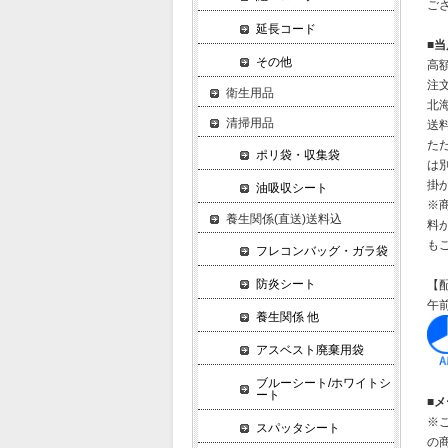
ご
延長コード
■
その他
高
注
衛生用品
北
清掃用品
送
た
ポリ袋・収集袋
は別
掛
油吸収シート
※
養生関係(直送)送料込
料
も
フレコンバッグ・ガラ袋
防炎シート
【
午前
養生関係 他
アスベスト廃棄用袋
ブルーシート/ホワイトシ
ート
■メ
※
スパッタシート
の