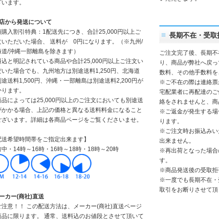
ざいます。
当店から発送について
額購入割引特典：1配送先につき、合計25,000円以上ご
長期不在・受取
文いただいた場合、 送料が 0円になります。（※九州/
海道/沖縄一部離島を除きます）
ご注文完了後、長期不
料込と明記されている商品や合計25,000円以上ご注文い
り、商品が弊社へ戻っ
だいた場合でも、九州地方は別途送料1,250円、北海道
数料、その他手数料を
途送料1,500円、沖縄・一部離島は別途送料2,200円が
※ご不在の際は連絡票
かります。
宅配業者に再配達のご
商品によっては25,000円以上のご注文においても別途送
絡をされませんと、商
がかかる場合、上記の価格と異なる送料料金になること
※ご返金が発生する場
ございます。詳細は各商品ページをご覧くださいませ。
ります。
※ご注文時お振込みい
配送希望時間帯をご指定出来ます】
出来ません。
中・14時～16時・16時～18時・18時～20時
※再出荷となった場合
す。
※商品発送後の受取拒
※一度でも長期不在・
取引をお断りさせて頂
ーカー(商社)直送
ご注意！！ この配送方法は、メーカー(商社)直送ページ
商品に限ります。 通常、送料込のお値段とさせて頂いて