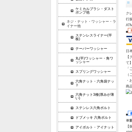
ケミカルブラシ・ダスト
ポンプ他
クレ
行振
ネジ・ナット・ワッシャー・ラ
A
イナー他
■
ステンレスライナー(平
板)
テーパーワッシャー
日
【
丸(平)ワッシャー・角ワ
ッシャー
て
「
スプリングワッシャー
（
・
六角ナット・六角袋ナッ
ト
商
六角ナット3種(厚みが薄
い)
ステンレス六角ボルト
■
ドブメッキ 六角ボルト
※
【
アイボルト・アイナット