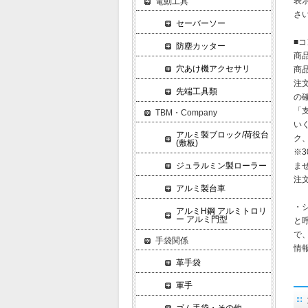
表
電動工具
さ
セーバーソー
■
防塵カッター
商
穴あけ機アクセサリ
商
注
先端工具類
の
「
TBM・Company
い
アルミ製ブロック/荷役台
ク
(敷板)
※
ジュラルミン製ローラー
ま
注
アルミ製台車
・
アルミH鋼 アルミトロリ
ー アルミ門型
と
で
手袋関係
情
革手袋
軍手