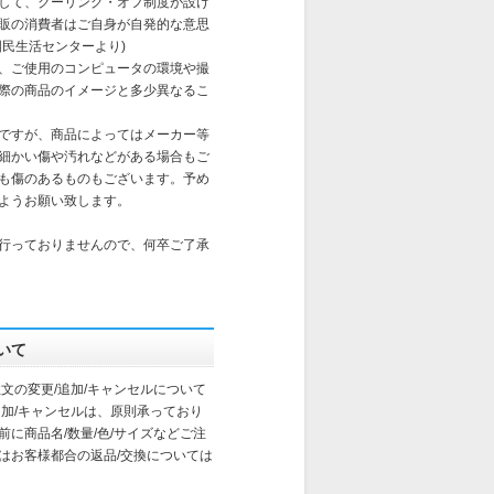
して、クーリング・オフ制度が設け
販の消費者はご自身が自発的な意思
国民生活センターより)
、ご使用のコンピュータの環境や撮
際の商品のイメージと多少異なるこ
ですが、商品によってはメーカー等
細かい傷や汚れなどがある場合もご
も傷のあるものもございます。予め
ようお願い致します。
行っておりませんので、何卒ご了承
いて
文の変更/追加/キャンセルについて
追加/キャンセルは、原則承っており
に商品名/数量/色/サイズなどご注
はお客様都合の返品/交換については