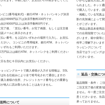
示されます。手順に従い、お支払いの手続きをしてくだ
いがちな販売方法に対
い。
られました。ネット通
で購入しています。(
コンビニ(番号端末式)・銀行ATM・ネットバンキング決済
・掲載している写真は
品合計8999円以下は決済手数料330円です。
影の光加減によって実
品合計9000円以上は決済手数料0円です。
とがございます。
文完了後、「支払い番号」が完了画面、もしくは注文後
・商品は新品未使用品
確認メールに表示されます。
での出荷段階でついた
支払い番号」を上記のいずれかの場所で入力し、お支払
ざいます。箱や袋等に
ください。 コンビニの専用端末、銀行ATM、ネットバン
何卒ご理解下さいます
、いずれもご利用いただけます。
ラッピングについて
30万円以上は銀行ATM、ネットバンクをご利用ください
当店ではラッピングは
せ。
くださいませ。
文日を含む６日以内にお支払いください。
ショッピングカートで購入者様が入力する情報は、SSL
返品・交換につ
呼ばれる仕組みにより全て暗号化されて通信しますの
、購入者様の住所、クレジットカード番号などの重要な
返品期限・条件： ご注
報が他人に読み取られることはありません。
ご注文完了後の変更/
ません。今一度ご注文前
意くださいませ。当店
承っておりません。
送料について