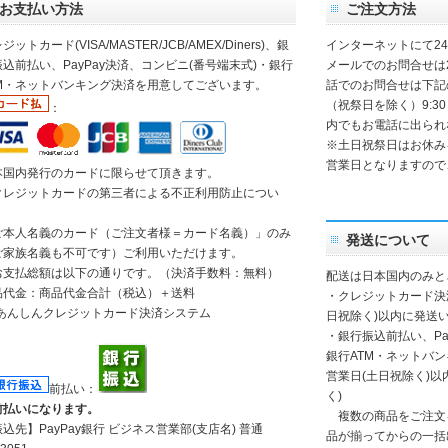
お支払い方法
ご注文方法
ジットカード(VISA/MASTER/JCB/AMEX/Diners)、銀
インターネットにて2
込前払い、PayPay決済、コンビニ(番号端末式)・銀行
メールでのお問合せは
TM・ネットバンキング決済を用意してございます。
話でのお問合せは下記
（祝祭日を除く）9:30
：
内でもお電話に出られ
※土日祝祭日はお休み
営業日となりますので
本国内発行のカードに限らせて頂きます。
クレジットカードの第三者による不正利用防止につい
】
ご本人名義のカード（ご注文者様＝カード名義）」のみ
発送について
ご家族名義も不可です）ご利用いただけます。
お支払総額は以下の通りです。（決済手数料：無料）
配送は日本国内のみと
品代金：商品代金合計（税込）＋送料
・クレジットカード決
日祝除く)以内に発送い
・銀行振込前払い、Pa
銀行ATM・ネットバ
営業日(土日祝除く)
前払い：
く)
前払いになります。
複数の商品をご注文
振込先】
PayPay銀行
ビジネス営業部(支店名) 普通
品が揃ってからの一括