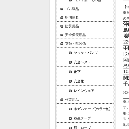
ゴム手袋・その他
【
ゴム製品
※
照明器具
の
沖
防災用品
島
安全保安用品
地
2
衣類・靴関係
中
ヤッケ・パンツ
取
岡
安全ベスト
島
1
靴下
関
安全靴
千
レインウェア
8
作業用品
※
す
布ガムテープ(カラー他)
細
養生テープ
※
地
紐・ロープ