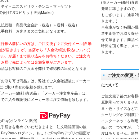
3051
(※メーカー(商社)直
）テイ－エススピリツトテンユ－マ－ケツト
発送に準じますので、
式会社T.Sスピリット天結Market)
もございます。通常2
きます。)
支払総額：商品代金合計（税込）＋送料（税込）
※在庫がなく時間が掛
込手数料：お客さまのご負担となります。
造中止等でお取り寄せ
せて頂きます。商品ペ
銀行振込前払いの方は、ご注文後すぐに受付メール(自動
時間を頂く際は、メー
信)が届きますが、当店から「入金依頼(お振込について)
きます。
ール」が届くまで振り込みをお待ちください。ご注文内
、お届け先によっては金額変更がございます。
商品はお客様のご入金を弊社で確認後の出荷となりま
。
ご注文の変更・
「お取り寄せ商品」は、弊社でご入金確認後にメーカー
について
商社)に取り寄せの依頼を致します。
「メーカー(商社)直送品」「メーカー注文生産品」は、
ご注文完了後のお客様
社でご入金確認後にメーカー等に注文依頼を致します。
原則承っておりません
量・色・サイズなどご
クーリングオフ制度に
ayPay(オンライン決済)
インターネットを利用
文手続きを進めていただきますと、注文確認画面の後
売」の一つですが、「
PayPayへログイン、もしくはPayPayアプリの画面が
度はありません。冷静