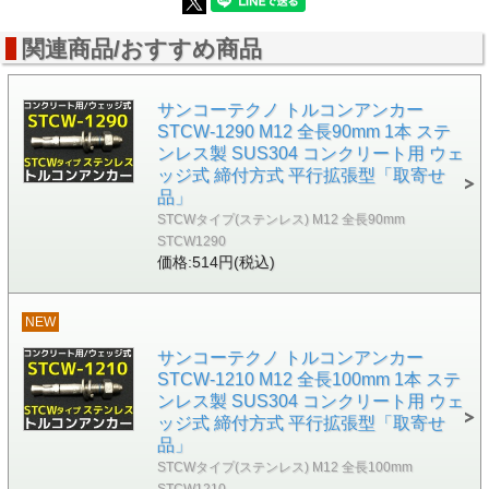
■アンカー有効埋込長さl1：64mm以上
■穿孔深さ：105-t(取付物厚)
■ナット二面幅s：24mm
関連商品/おすすめ商品
■頭部刻印：2
サンコーテクノ トルコンアンカー
STCW-1290 M12 全長90mm 1本 ステ
ンレス製 SUS304 コンクリート用 ウェ
ッジ式 締付方式 平行拡張型「取寄せ
品」
STCWタイプ(ステンレス) M12 全長90mm
STCW1290
価格:514円(税込)
NEW
サンコーテクノ トルコンアンカー
STCW-1210 M12 全長100mm 1本 ステ
ンレス製 SUS304 コンクリート用 ウェ
ッジ式 締付方式 平行拡張型「取寄せ
品」
STCWタイプ(ステンレス) M12 全長100mm
STCW1210