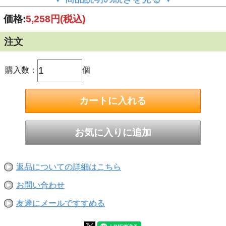
■特長：
引張力に追従し、拡張部が開く「追従拡張機能」で安定した
価格:
5,258円
(税込)
強度を発揮
本体とねじ径が同径のため、取付物の上から施工が可能
頭部刻印により、施工後でもアンカー全長の確認が可能
注文
施工管理の目安となるラインマーク付
JCAA認証品とSHASE-S規格品(一部除く)に基づく主要寸法
■用途：
購入数：
個
医療機器取付/通信架台取付/シラ材取付/プラント設備工事/機
器設置等
■金属拡張アンカー
返品についての詳細はこちら
■ねじの呼び(外径D)：M16
■全長L：120mm
お問い合わせ
■本体長さL1：50mm
■ねじ長さl：55mm
友達にメールですすめる
■最大取付物厚：15mm
■穿孔径：16.0mm
■アンカー埋込長さl2：79mm以上