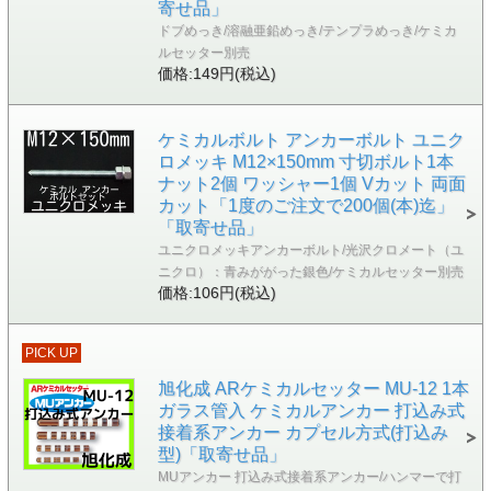
寄せ品」
ドブめっき/溶融亜鉛めっき/テンプラめっき/ケミカ
ルセッター別売
価格:149円(税込)
ケミカルボルト アンカーボルト ユニク
ロメッキ M12×150mm 寸切ボルト1本
ナット2個 ワッシャー1個 Vカット 両面
カット「1度のご注文で200個(本)迄」
「取寄せ品」
ユニクロメッキアンカーボルト/光沢クロメート（ユ
ニクロ）：青みががった銀色/ケミカルセッター別売
価格:106円(税込)
PICK UP
旭化成 ARケミカルセッター MU-12 1本
ガラス管入 ケミカルアンカー 打込み式
接着系アンカー カプセル方式(打込み
型)「取寄せ品」
MUアンカー 打込み式接着系アンカー/ハンマーで打