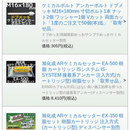
ケミカルボルト アンカーボルト ドブメ
ッキ M16×180mm 寸切ボルト1本 ナッ
ト2個 ワッシャー1個 Vカット 両面カッ
ト「1度のご注文で50個(本)迄」「取寄
せ品」
ドブめっき/溶融亜鉛めっき/テンプラめっき/ケミカ
ルセッター別売
価格:305円(税込)
旭化成 ARケミカルセッター EA-500 樹
脂 カートリッジ ISシステム IS-
SYSTEM 接着系アンカー 注入方式(カ
ートリッジ型) 樹脂セット「取寄せ品」
EA500カプセル方式にはない高い施工効率を持つカ
ートリッジ型の接着系アンカー(ディスペンサー別売)
価格:8,410円(税込)
旭化成 ARケミカルセッター EX-350 樹
脂セット 樹脂カートリッジ 注入方式
(カートリッジ型) ディスペンサー別売