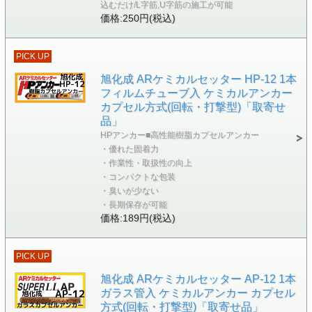
込むだけ/L字筋,U字筋の施工が可能
価格:250円(税込)
PICK UP
旭化成 ARケミカルセッター HP-12 1本
フィルムチューブ入 ケミカルアンカー
カプセル方式(回転・打撃型)「取寄せ
品」
HPアンカー■高性能樹脂カプセルアンカー
・優れた固着力
・作業性・取扱性の向上
・コンパクトな包装
・臭いが少ない
・長期保存が可能
価格:189円(税込)
PICK UP
旭化成 ARケミカルセッター AP-12 1本
ガラス管入 ケミカルアンカー カプセル
方式(回転・打撃型)「取寄せ品」