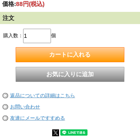
価格:
88円
(税込)
(本)以上ご希望の際はお手数ですが再度ご注文くださいま
せ。
注文
ご注文前に今一度ご確認くださいませ！
※サイズ・数量お間違えの無いようにご注文をお願い致しま
す。ご注文後のサイズ及び数量交換は承れません。
購入数：
個
■ねじ呼び径（太さ・直径）：M10
■長さ：160mm
■寸切ボルト1本・ナット2個・ワッシャー1個のセット
返品についての詳細はこちら
お問い合わせ
友達にメールですすめる