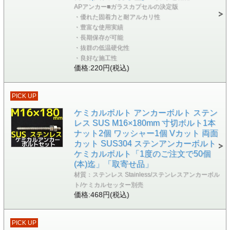
APアンカー■ガラスカプセルの決定版
・優れた固着力と耐アルカリ性
・豊富な使用実績
・長期保存が可能
・抜群の低温硬化性
・良好な施工性
価格:220円(税込)
PICK UP
ケミカルボルト アンカーボルト ステン
レス SUS M16×180mm 寸切ボルト1本
ナット2個 ワッシャー1個 Vカット 両面
カット SUS304 ステンアンカーボルト
ケミカルボルト「1度のご注文で50個
(本)迄」「取寄せ品」
材質：ステンレス Stainless/ステンレスアンカーボル
ト/ケミカルセッター別売
価格:468円(税込)
PICK UP