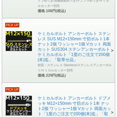
ドブめっき/溶融亜鉛めっき/テンプラめっき/ケミカ
ルセッター別売
価格:106円(税込)
PICK UP
ケミカルボルト アンカーボルト ステン
レス SUS M12×150mm 寸切ボルト1本
ナット2個 ワッシャー1個 Vカット 両面
カット SUS304 ステンアンカーボルト
ケミカルボルト「1度のご注文で200個
(本)迄」「取寄せ品」
材質：ステンレス Stainless/ステンレスアンカーボル
ト/ケミカルセッター別売
価格:229円(税込)
PICK UP
ケミカルボルト アンカーボルト ドブメ
ッキ M12×150mm 寸切ボルト1本 ナッ
ト2個 ワッシャー1個 Vカット 両面カッ
ト「1度のご注文で200個(本)迄」「取