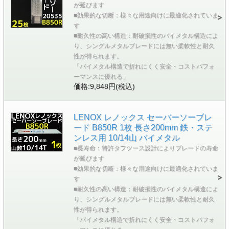
が延びます
■効果的な切断：様々な用途向けに最適化されていま
す
■耐久性の高い構造：耐破損性のバイメタル構造によ
り、シングルメタルブレードには無い柔軟性と耐久
性が得られます。
「バイメタル構造で折れにくく安全・コストパフォ
ーマンスに優れる」
価格:9,848円(税込)
LENOX レノックス セーバーソーブレ
ード B850R 1枚 長さ200mm 鉄・ステ
ンレス用 10/14山 バイメタル
■長寿命：特許タフツース設計によりブレードの寿命
が延びます
■効果的な切断：様々な用途向けに最適化されていま
す
■耐久性の高い構造：耐破損性のバイメタル構造によ
り、シングルメタルブレードには無い柔軟性と耐久
性が得られます。
「バイメタル構造で折れにくく安全・コストパフォ