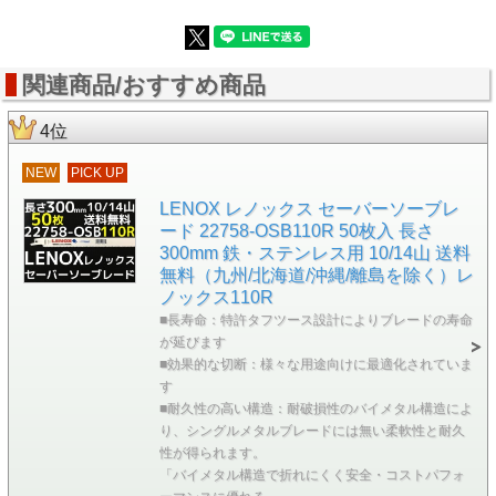
木材：220mm
パイプ：175mm
軟鋼板：20mm
関連商品/おすすめ商品
電源:AC100V（50-60Hz）
消費電力：1,200W
ストローク数:0～2,900min-1（回転/分）
4位
ストローク幅:28mm
質量:4.1kg
NEW
PICK UP
コード：2.5m
サイズ:（H）170 X （W）470mm
LENOX レノックス セーバーソーブレ
キャリングケース付き
ード 22758-OSB110R 50枚入 長さ
300mm 鉄・ステンレス用 10/14山 送料
無料（九州/北海道/沖縄/離島を除く）レ
ノックス110R
■長寿命：特許タフツース設計によりブレードの寿命
が延びます
■効果的な切断：様々な用途向けに最適化されていま
す
■耐久性の高い構造：耐破損性のバイメタル構造によ
り、シングルメタルブレードには無い柔軟性と耐久
性が得られます。
「バイメタル構造で折れにくく安全・コストパフォ