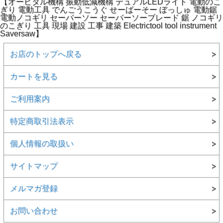
【オービタル機構 振動低減機構 デュアルLEDライト 電動のこ
ぎり 電動工具 でんごうこうぐ せーばーそー ぼっしゅ 電動鋸
電動ノコギリ セーバーソー セーバーソーブレード 鋸 ノコギリ
のこぎり 工具 現場 建設 工事 建築 Electrictool tool instrument
Saversaw】
お店のトップへ戻る
カートを見る
ご利用案内
特定商取引法表示
個人情報の取扱い
サイトマップ
メルマガ登録
お問い合わせ