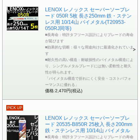
LENOX レノックス セーバーソーブレ
ード 050R 5枚 長さ250mm 鉄・ステン
レス用 10/14山 バイメタル(T20953-
050RJ同等)
■長寿命：特許タフツース設計によりブレードの寿命
が延びます
■効果的な切断：様々な用途向けに最適化されていま
す
■耐久性の高い構造：耐破損性のバイメタル構造によ
り、シングルメタルブレードには無い柔軟性と耐久
性が得られます。
「バイメタル構造で折れにくく安全・コストパフォ
ーマンスに優れる」
価格:2,470円(税込)
PICK UP
LENOX レノックス セーバーソーブレ
ード 20535-B850R 25枚入 長さ200mm
鉄・ステンレス用 10/14山 バイメタル
■長寿命：特許タフツース設計によりブレードの寿命