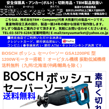
BOSCH ボッシュ セーバーソー GSA1200PE 型
1200Wモーター搭載！ オービタル機構 振動低減機構
送料無料（九州/北海道/沖縄/離島を除く）