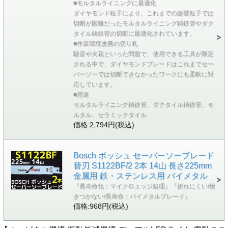
■モルタルライニングに最適化
ダイヤモンド粒子により、これまでの超硬粒子では
切断が困難だったモルタルライニング鋳鉄管やダク
タイル鋳鉄管の切断に最適化されています。
■作業環境改善の切り札
騒音や火花といった問題で、使用できる工具が限定
される中で、ダイヤモンドブレードはこれまでセー
バーソーでは切断できなかったワークにも柔軟に対
応しています。
■用途
モルタルライニング鋳鉄管、ダクタイル鋳鉄管、モ
ルタル、セラミックタイル
価格:2,794円(税込)
Bosch ボッシュ セーバーソーブレード
替刃 S1122BF/2 2本 14山 長さ225mm
金属用 鉄・ステンレス用 バイメタル
『長寿命化：マイクロエッジ処理』『折れにくい/焼
きつかない/長寿命：バイメタルブレード』
価格:968円(税込)