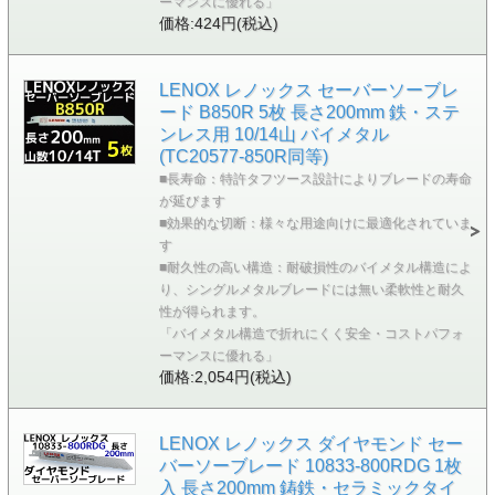
ーマンスに優れる」
価格:424円(税込)
LENOX レノックス セーバーソーブレ
ード B850R 5枚 長さ200mm 鉄・ステ
ンレス用 10/14山 バイメタル
(TC20577-850R同等)
■長寿命：特許タフツース設計によりブレードの寿命
が延びます
■効果的な切断：様々な用途向けに最適化されていま
す
■耐久性の高い構造：耐破損性のバイメタル構造によ
り、シングルメタルブレードには無い柔軟性と耐久
性が得られます。
「バイメタル構造で折れにくく安全・コストパフォ
ーマンスに優れる」
価格:2,054円(税込)
LENOX レノックス ダイヤモンド セー
バーソーブレード 10833-800RDG 1枚
入 長さ200mm 鋳鉄・セラミックタイ