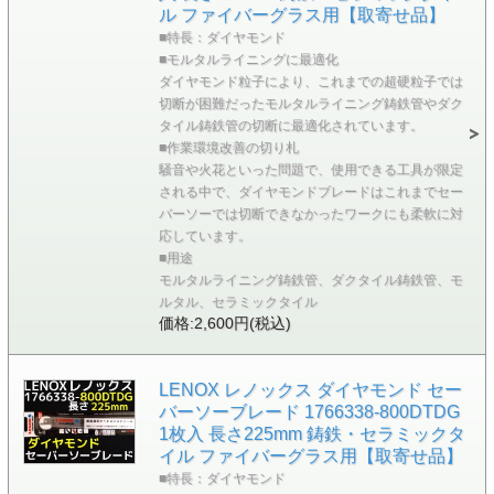
ル ファイバーグラス用【取寄せ品】
■特長：ダイヤモンド
■モルタルライニングに最適化
ダイヤモンド粒子により、これまでの超硬粒子では
切断が困難だったモルタルライニング鋳鉄管やダク
タイル鋳鉄管の切断に最適化されています。
■作業環境改善の切り札
騒音や火花といった問題で、使用できる工具が限定
される中で、ダイヤモンドブレードはこれまでセー
バーソーでは切断できなかったワークにも柔軟に対
応しています。
■用途
モルタルライニング鋳鉄管、ダクタイル鋳鉄管、モ
ルタル、セラミックタイル
価格:2,600円(税込)
LENOX レノックス ダイヤモンド セー
バーソーブレード 1766338-800DTDG
1枚入 長さ225mm 鋳鉄・セラミックタ
イル ファイバーグラス用【取寄せ品】
■特長：ダイヤモンド