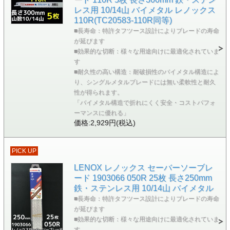
レス用 10/14山 バイメタル レノックス
110R(TC20583-110R同等)
■長寿命：特許タフツース設計によりブレードの寿命
が延びます
■効果的な切断：様々な用途向けに最適化されていま
す
■耐久性の高い構造：耐破損性のバイメタル構造によ
り、シングルメタルブレードには無い柔軟性と耐久
性が得られます。
「バイメタル構造で折れにくく安全・コストパフォ
ーマンスに優れる」
価格:2,929円(税込)
PICK UP
LENOX レノックス セーバーソーブレ
ード 1903066 050R 25枚 長さ250mm
鉄・ステンレス用 10/14山 バイメタル
■長寿命：特許タフツース設計によりブレードの寿命
が延びます
■効果的な切断：様々な用途向けに最適化されていま
す