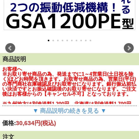
商品説明
お客様へ
※お取り寄せ商品の為、発送までに1～4営業日(土日祝を除
く)ほどお時間を頂きます。お取寄せ商品の為、営業日(平日)
の専門商社在庫確認及びお取寄せになります。銀行振込前払
い決済ですとお振込確認後のお取り寄せになります。ご注文
後はお客様からの【キャンセル不可】となっております。
※九州地方は別途送料1,200円、北海道は別途送料1,700円、
沖縄・一部離島は別途送料2,500円を頂きます。離島につき
▼ 商品説明の続きを見る ▼
ましては別途メールにて追加送料をご案内いたします。
価格:
30,634円
(税込)
※※クレジットカード決済につきましては、原則 日本国内
発行のカードに限らせて頂きます。
注文
「先端工具は別売りです」