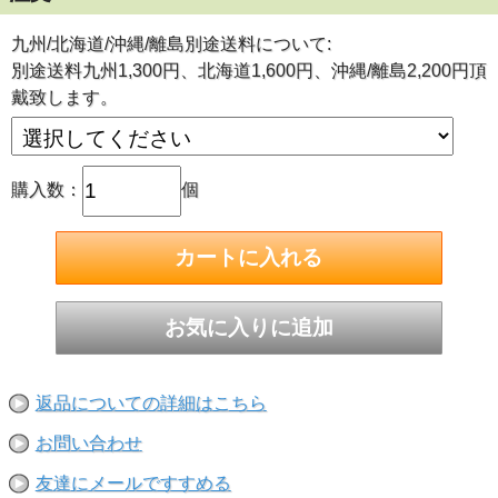
様々なものを素早く切れる、スピードキング！
九州/北海道/沖縄/離島別途送料について:
2つの振動低減機構により、快適な作業も実現！
別途送料九州1,300円、北海道1,600円、沖縄/離島2,200円頂
1. 切断材料への食いつきが良いオービタル機構が常時作動。
戴致します。
・しゃくり運動が常に加わることにより、様々な物を素早く
切断できます。
2. 振動低減機構、その1。カウンターバランス機構：振動を
打ち消すことにより、安全・高精度な作業が可能です。
購入数：
個
振動低減機構、その2。バイブレーションコントロール機
構：ハンドル部のラバーマウントにより、振動を大きく低減
します。
3. ブレード交換は工具不要の SDS システム
・作業直後の熱くなったブレードに触れずに交換できます。
4. デュアル LED ライト
・常に切断面を明るく照らし確実な作業をアシスト
■セーバーソー
■ハイパワー1,200W
返品についての詳細はこちら
■ブレード交換は工具不要
■デュアルLEDライト
■電子無段変速
お問い合わせ
■二重絶縁構造
友達にメールですすめる
『能力』