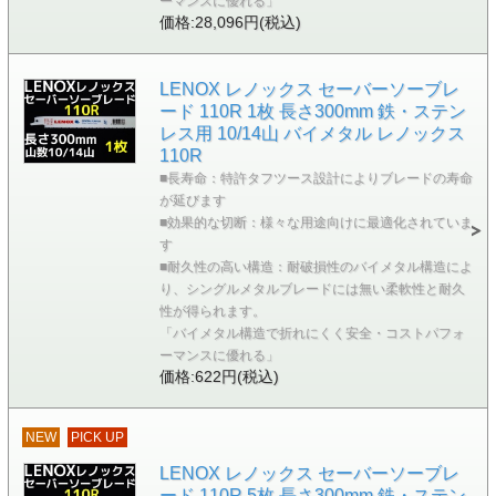
ーマンスに優れる」
価格:28,096円(税込)
LENOX レノックス セーバーソーブレ
ード 110R 1枚 長さ300mm 鉄・ステン
レス用 10/14山 バイメタル レノックス
110R
■長寿命：特許タフツース設計によりブレードの寿命
が延びます
■効果的な切断：様々な用途向けに最適化されていま
す
■耐久性の高い構造：耐破損性のバイメタル構造によ
り、シングルメタルブレードには無い柔軟性と耐久
性が得られます。
「バイメタル構造で折れにくく安全・コストパフォ
ーマンスに優れる」
価格:622円(税込)
NEW
PICK UP
LENOX レノックス セーバーソーブレ
ード 110R 5枚 長さ300mm 鉄・ステン