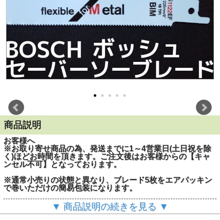
商品説明
お客様へ
※お取り寄せ商品の為、発送までに1～4営業日(土日祝を除
く)ほどお時間を頂きます。ご注文後はお客様からの【キャ
ンセル不可】となっております。
※通常小売りの状態と異なり、ブレード5枚をエアパッキン
で巻いただけの簡易包装になります。
『長寿命化：マイクロエッジ処理』
▼ 商品説明の続きを見る ▼
『折れにくい・焼きつかない・長寿命：バイメタルブレー
ド』