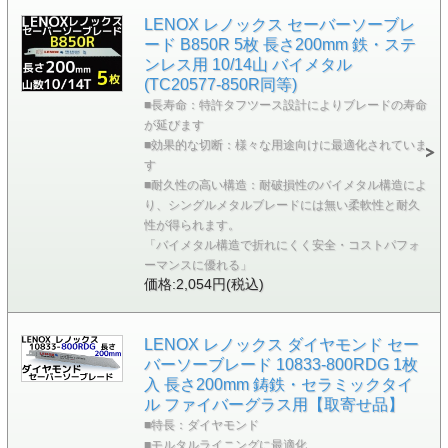
LENOX レノックス セーバーソーブレ
ード B850R 5枚 長さ200mm 鉄・ステ
ンレス用 10/14山 バイメタル
(TC20577-850R同等)
■長寿命：特許タフツース設計によりブレードの寿命
が延びます
■効果的な切断：様々な用途向けに最適化されていま
す
■耐久性の高い構造：耐破損性のバイメタル構造によ
り、シングルメタルブレードには無い柔軟性と耐久
性が得られます。
「バイメタル構造で折れにくく安全・コストパフォ
ーマンスに優れる」
価格:2,054円(税込)
LENOX レノックス ダイヤモンド セー
バーソーブレード 10833-800RDG 1枚
入 長さ200mm 鋳鉄・セラミックタイ
ル ファイバーグラス用【取寄せ品】
■特長：ダイヤモンド
■モルタルライニングに最適化