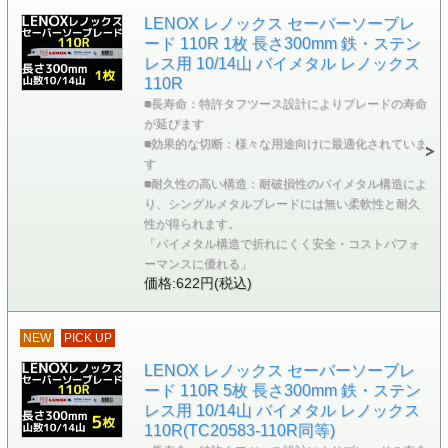
LENOX レノックス セーバーソーブレ
ード 110R 1枚 長さ300mm 鉄・ステン
レス用 10/14山 バイメタル レノックス
110R
■長寿命：特許タフツース設計によりブレードの寿命
が延びます
■効果的な切断：様々な用途向けに最適化されていま
す
■耐久性の高い構造：耐破損性のバイメタル構造によ
り、シングルメタルブレードには無い柔軟性と耐久
性が得られます。
「バイメタル構造で折れにくく安全・コストパフォ
ーマンスに優れる」
価格:622円(税込)
NEW
PICK UP
LENOX レノックス セーバーソーブレ
ード 110R 5枚 長さ300mm 鉄・ステン
レス用 10/14山 バイメタル レノックス
110R(TC20583-110R同等)