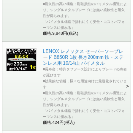
■耐久性の高い構造：耐破損性のバイメタル構造によ
り、シングルメタルブレードには無い柔軟性と耐久
性が得られます。
「バイメタル構造で折れにくく安全・コストパフォ
ーマンスに優れる」
価格:9,848円(税込)
LENOX レノックス セーバーソーブレ
ード B850R 1枚 長さ200mm 鉄・ステ
ンレス用 10/14山 バイメタル
■長寿命：特許タフツース設計によりブレードの寿命
が延びます
■効果的な切断：様々な用途向けに最適化されていま
す
■耐久性の高い構造：耐破損性のバイメタル構造によ
り、シングルメタルブレードには無い柔軟性と耐久
性が得られます。
「バイメタル構造で折れにくく安全・コストパフォ
ーマンスに優れる」
価格:424円(税込)