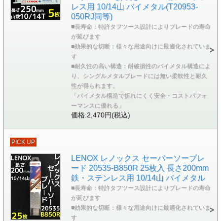
レス用 10/14山 バイメタル(T20953-
050RJ同等)
■長寿命：特許タフツース設計によりブレードの寿命
が延びます
■効果的な切断：様々な用途向けに最適化されていま
す
■耐久性の高い構造：耐破損性のバイメタル構造によ
り、シングルメタルブレードには無い柔軟性と耐久
性が得られます。
「バイメタル構造で折れにくく安全・コストパフォ
ーマンスに優れる」
価格:2,470円(税込)
PICK UP
LENOX レノックス セーバーソーブレ
ード 20535-B850R 25枚入 長さ200mm
鉄・ステンレス用 10/14山 バイメタル
■長寿命：特許タフツース設計によりブレードの寿命
が延びます
■効果的な切断：様々な用途向けに最適化されていま
す