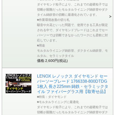
ダイヤモンド粒子により、これまでの超硬粒子では
切断が困難だったモルタルライニング鋳鉄管やダク
タイル鋳鉄管の切断に最適化されています。
■作業環境改善の切り札
騒音や火花といった問題で、使用できる工具が限定
される中で、ダイヤモンドブレードはこれまでセー
バーソーでは切断できなかったワークにも柔軟に対
応しています。
■用途
モルタルライニング鋳鉄管、ダクタイル鋳鉄管、モ
ルタル、セラミックタイル
価格:2,600円(税込)
LENOX レノックス ダイヤモンド セー
バーソーブレード 1766338-800DTDG
1枚入 長さ225mm 鋳鉄・セラミックタ
イル ファイバーグラス用【取寄せ品】
■特長：ダイヤモンド
■モルタルライニングに最適化
ダイヤモンド粒子により、これまでの超硬粒子では
切断が困難だったモルタルライニング鋳鉄管やダク