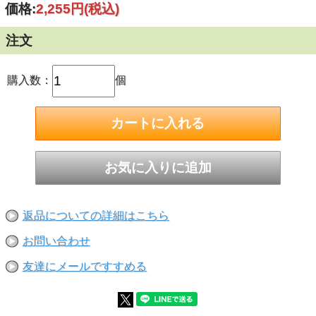
価格:
2,255円
(税込)
・特長：伝統的な焼入れ技術と高度な研磨技術で加工してい
るため抜群の切れ味です。
注文
・切断材料：『軟鋼・非鉄金属1.5～4mm』 『ステンレス
管・チャンネル5～175mm』
・山数(1インチ当り)：18
・全長：225mm
購入数：
個
・有効長：205mm
・刃厚：0.9mm
・材質：バイメタル
・適合機種：ボッシュ、マキタ、日立、リョービ、アサダ、
MCC
返品についての詳細はこちら
お問い合わせ
友達にメールですすめる