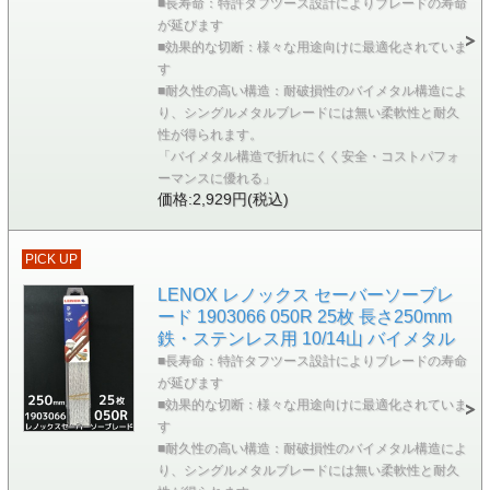
■長寿命：特許タフツース設計によりブレードの寿命
が延びます
■効果的な切断：様々な用途向けに最適化されていま
す
■耐久性の高い構造：耐破損性のバイメタル構造によ
り、シングルメタルブレードには無い柔軟性と耐久
性が得られます。
「バイメタル構造で折れにくく安全・コストパフォ
ーマンスに優れる」
価格:2,929円(税込)
PICK UP
LENOX レノックス セーバーソーブレ
ード 1903066 050R 25枚 長さ250mm
鉄・ステンレス用 10/14山 バイメタル
■長寿命：特許タフツース設計によりブレードの寿命
が延びます
■効果的な切断：様々な用途向けに最適化されていま
す
■耐久性の高い構造：耐破損性のバイメタル構造によ
り、シングルメタルブレードには無い柔軟性と耐久