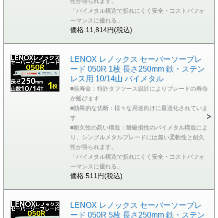
性が得られます。
「バイメタル構造で折れにくく安全・コストパフォ
ーマンスに優れる」
価格:11,814円(税込)
LENOX レノックス セーバーソーブレ
ード 050R 1枚 長さ250mm 鉄・ステン
レス用 10/14山 バイメタル
■長寿命：特許タフツース設計によりブレードの寿命
が延びます
■効果的な切断：様々な用途向けに最適化されていま
す
■耐久性の高い構造：耐破損性のバイメタル構造によ
り、シングルメタルブレードには無い柔軟性と耐久
性が得られます。
「バイメタル構造で折れにくく安全・コストパフォ
ーマンスに優れる」
価格:511円(税込)
LENOX レノックス セーバーソーブレ
ード 050R 5枚 長さ250mm 鉄・ステン