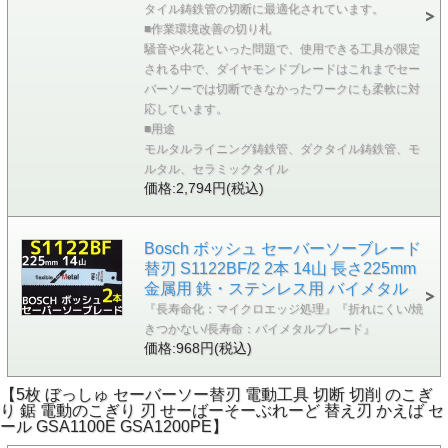
タイル鋳鉄管の切断に最適化されています。
■作業環境改善の切り札
騒音や火花といった問題で、使用できる工具が限定
される中で、ダイヤモンドブレードはこれまでセー
バーソーでは切断できなかったワークにも柔軟に対
応しています。
■用途
モルタルライニング鋳鉄管、ダクタイル鋳鉄管、モ
ルタル、セラミックタイル
価格:2,794円(税込)
Bosch ボッシュ セーバーソーブレード
替刃 S1122BF/2 2本 14山 長さ225mm
金属用 鉄・ステンレス用 バイメタル
『長寿命化：マイクロエッジ処理』『折れにくい/焼
きつかない/長寿命：バイメタルブレード』
価格:968円(税込)
【5枚 ぼっしゅ セーバーソー替刃 電動工具 切断 切削 のこぎ
り 鋸 電動のこぎり 刃 せーばーそーぶれーど 替え刃 かえば セ
ール GSA1100E GSA1200PE】