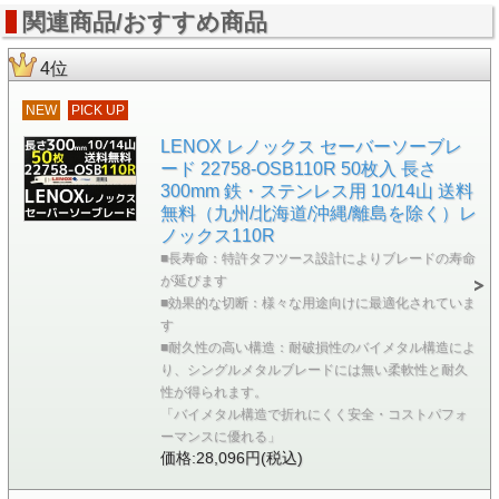
関連商品/おすすめ商品
4位
NEW
PICK UP
LENOX レノックス セーバーソーブレ
ード 22758-OSB110R 50枚入 長さ
300mm 鉄・ステンレス用 10/14山 送料
無料（九州/北海道/沖縄/離島を除く）レ
ノックス110R
■長寿命：特許タフツース設計によりブレードの寿命
が延びます
■効果的な切断：様々な用途向けに最適化されていま
す
■耐久性の高い構造：耐破損性のバイメタル構造によ
り、シングルメタルブレードには無い柔軟性と耐久
性が得られます。
「バイメタル構造で折れにくく安全・コストパフォ
ーマンスに優れる」
価格:28,096円(税込)