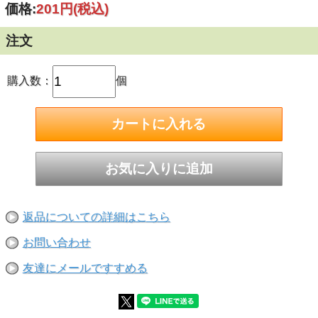
価格:
201円
(税込)
強度を発揮
本体とねじ径が同径のため、取付物の上から施工が可能
頭部刻印により、施工後でもアンカー全長の確認が可能
注文
施工管理の目安となるラインマーク付
JCAA認証品とSHASE-S規格品(一部除く)に基づく主要寸法
■用途：
購入数：
個
医療機器取付/通信架台取付/シラ材取付/プラント設備工事/機
器設置等
■金属拡張アンカー
返品についての詳細はこちら
■ねじの呼び(外径D)：M10
■全長L：80mm
お問い合わせ
■本体長さL1：34mm
■ねじ長さl：37mm
友達にメールですすめる
■最大取付物厚：15mm
■穿孔径：10.0mm
■アンカー埋込長さl2：49mm以上
■アンカー有効埋込長さl1：40mm以上
■穿孔深さ：75-t(取付物厚)