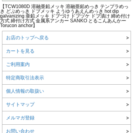
【TCW1080D 溶融亜鉛メッキ 溶融亜鉛めっき テンプラめっ
き どぶめっき ドブメッキ ようゆうあえんめっき hot dip
galvanizing 亜鉛メッキ ドブづけ ドブヅケ ドブ漬け 締め付け
方式 締付け方式 金属系アンカー SANKO とるこんあんかー
Torucon anchor】
お店のトップへ戻る
カートを見る
ご利用案内
特定商取引法表示
個人情報の取扱い
サイトマップ
メルマガ登録
お問い合わせ