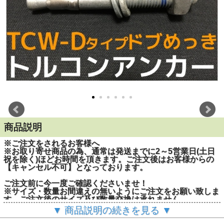
商品説明
※ご注文をされるお客様へ
※お取り寄せ商品の為、通常は発送までに2～5営業日(土日
祝を除く)ほどお時間を頂きます。ご注文後はお客様からの
【キャンセル不可】となっております。
ご注文前に今一度ご確認くださいませ！
※サイズ・数量お間違えの無いようにご注文をお願い致しま
す。ご注文後のサイズ及び数量交換は承れません。
▼ 商品説明の続きを見る ▼
■特長：
引張力に追従し、拡張部が開く「追従拡張機能」で安定した