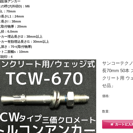
属拡張アンカー
じの呼び(外径D)：M6
長L：70mm
体長さL1：24mm
じ長さl：38mm
大取付物厚：20mm
径：6.0mm
ンカー埋込長さl2：38mm以上
ンカー有効埋込長さl1：30mm以上
深さ：70-t(取付物厚)
ット二面幅s：10mm
部刻印：4
サンコーテクノ 
長70mm 50
クリート用 ウ
せ品」
価格:
数量: