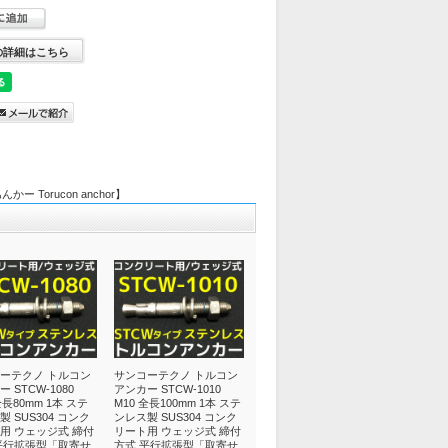
の詳細はこちら
Torucon anchor】
ーテクノ トルコン
サンコーテクノ トルコン
 STCW-1080
アンカー STCW-1010
全長80mm 1本 ステ
M10 全長100mm 1本 ステ
 SUS304 コンク
ンレス製 SUS304 コンク
用 ウェッジ式 締付
リート用 ウェッジ式 締付
平行拡張型「取寄せ
方式 平行拡張型「取寄せ