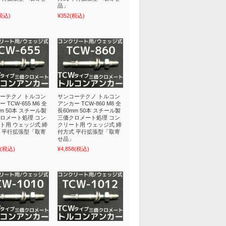
品」
税込)
¥352
(税込)
ーテクノ トルコン
サンコーテクノ トルコン
 TCW-655 M6 全
アンカー TCW-860 M8 全
mm 50本 スチール製
長60mm 50本 スチール製
ロメート処理 コン
三価クロメート処理 コン
ト用 ウェッジ式 締
クリート用 ウェッジ式 締
 平行拡張型「取寄
付方式 平行拡張型「取寄
せ品」
(税込)
¥4,858
(税込)