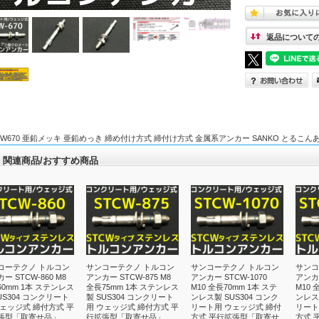
返品について
W670 亜鉛メッキ 亜鉛めっき 締め付け方式 締付け方式 金属系アンカー SANKO とるこんあんかー 
関連商品/おすすめ商品
コーテクノ トルコン
サンコーテクノ トルコン
サンコーテクノ トルコン
サンコ
ー STCW-860 M8
アンカー STCW-875 M8
アンカー STCW-1070
アンカー
0mm 1本 ステンレス
全長75mm 1本 ステンレス
M10 全長70mm 1本 ステ
M10 
US304 コンクリート
製 SUS304 コンクリート
ンレス製 SUS304 コンク
ンレス製
ウェッジ式 締付方式 平
用 ウェッジ式 締付方式 平
リート用 ウェッジ式 締付
リート
張型「取寄せ品」
行拡張型「取寄せ品」
方式 平行拡張型「取寄せ
方式 