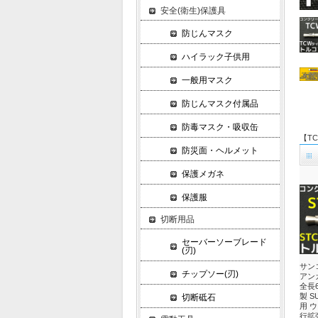
安全(衛生)保護具
防じんマスク
ハイラック子供用
一般用マスク
防じんマスク付属品
防毒マスク・吸収缶
【TC
防災面・ヘルメット
保護メガネ
保護服
切断用品
セーバーソーブレード
(刃)
サン
チップソー(刃)
アンカ
全長6
製 S
切断砥石
用 
行拡