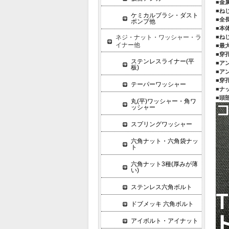
■金
■ね
ケミカルブラシ・ダスト
■全
ポンプ他
■本
■ね
ネジ・ナット・ワッシャー・ラ
イナー他
■最
■穿孔
ステンレスライナー(平
■ア
板)
■ア
■穿孔
テーパーワッシャー
■ナ
■頭
丸(平)ワッシャー・角ワ
ッシャー
スプリングワッシャー
六角ナット・六角袋ナッ
ト
六角ナット3種(厚みが薄
い)
ステンレス六角ボルト
ドブメッキ 六角ボルト
アイボルト・アイナット