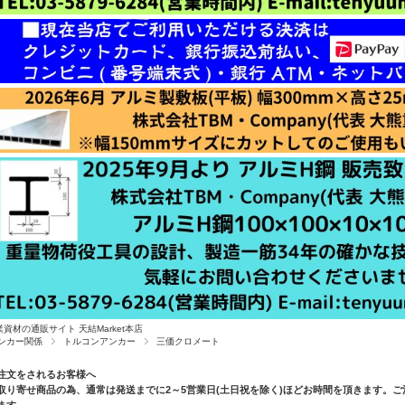
業資材の通販サイト 天結Market本店
ンカー関係
トルコンアンカー
三価クロメート
注文をされるお客様へ
取り寄せ商品の為、通常は発送までに2～5営業日(土日祝を除く)ほどお時間を頂きます。
ます。