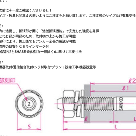
文前に今一度ご確認くださいませ！
イズ・数量お間違えの無いようにご注文をお願い致します。ご注文後のサイズ及び数量交換
長：
力に追従し、拡張部が開く「追従拡張機能」で安定した強度を発揮
とねじ径が同径のため、取付物の上から施工が可能
刻印により、施工後でもアンカー全長の確認が可能
管理の目安となるラインマーク付
AA認証品とSHASE-S規格品(一部除く)に基づく主要寸法
途：
機器取付/通信架台取付/シラ材取付/プラント設備工事/機器設置等