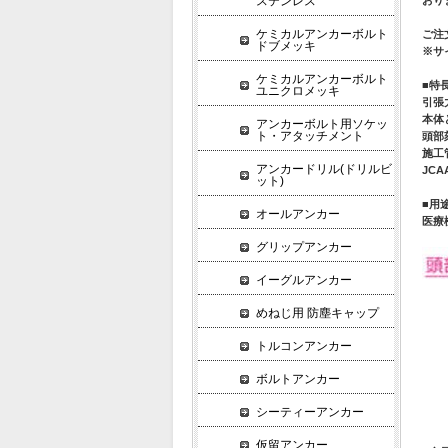
ステンレス
ケミカルアンカーボルト
ご注
ドブメッキ
※サ
ケミカルアンカーボルト
■特
ユニクロメッキ
引張
本体
アンカーボルト用ソケッ
ト・アタッチメント
頭部
施工
アンカードリル(ドリルビ
JC
ット)
■用
オールアンカー
医療
グリップアンカー
イーグルアンカー
めねじ用 防塵キャップ
トルコンアンカー
ボルトアンカー
シーティーアンカー
仮留アンカー