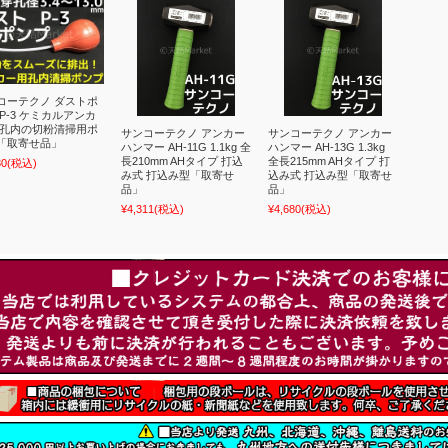
コーテクノ ダストポ
 P-3 ケミカルアンカ
 孔内の切粉清掃用ポ
サンコーテクノ アンカー
サンコーテクノ アンカー
「取寄せ品」
ハンマー AH-11G 1.1kg 全
ハンマー AH-13G 1.3kg
長210mm AHタイプ 打込
全長215mm AHタイプ 打
30
(税込)
み式 打込み型「取寄せ
込み式 打込み型「取寄せ
品」
品」
¥4,311
(税込)
¥4,680
(税込)