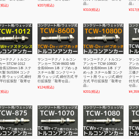
品」
品」
(税込)
¥207
(税込)
¥310
(税込)
¥317
(
コーテクノ トルコン
サンコーテクノ トルコン
サンコーテクノ トルコン
サンコ
ー STCW-1012
アンカー TCW-860D M8
アンカー TCW-1080D
アンカー
 全長120mm 1本 ステ
全長60mm 1本 ドブめっき
M10 全長80mm 1本 ドブ
長55
製 SUS304 コンク
スチール製 コンクリート
めっき スチール製 コンク
三価ク
ト用 ウェッジ式 締付
用 ウェッジ式 締付方式 平
リート用 ウェッジ式 締付
クリー
 平行拡張型「取寄せ
行拡張型「取寄せ品」
方式 平行拡張型「取寄せ
付方式
品」
せ品」
¥124
(税込)
(税込)
¥201
(税込)
¥4,359