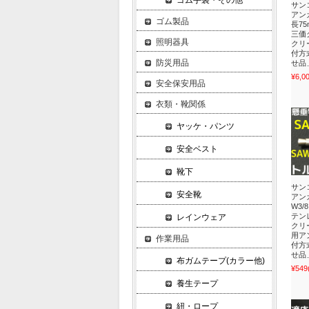
ゴム手袋・その他
サン
アンカ
ゴム製品
長75
三価
照明器具
クリ
付方
防災用品
せ品
¥6,0
安全保安用品
衣類・靴関係
ヤッケ・パンツ
安全ベスト
靴下
サン
安全靴
アンカ
W3/
テンレ
レインウェア
クリ
用ア
作業用品
付方
せ品
布ガムテープ(カラー他)
¥549
養生テープ
紐・ロープ