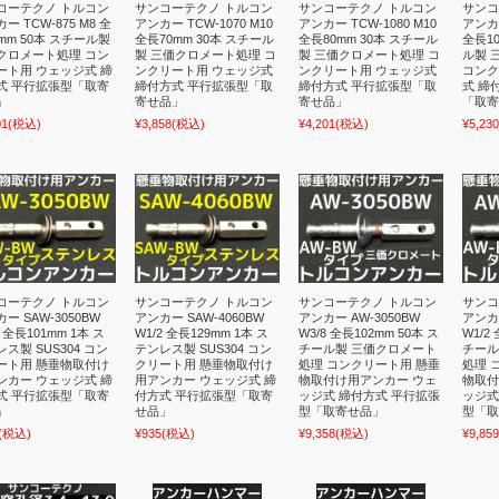
コーテクノ トルコン
サンコーテクノ トルコン
サンコーテクノ トルコン
サンコ
ー TCW-875 M8 全
アンカー TCW-1070 M10
アンカー TCW-1080 M10
アンカー
mm 50本 スチール製
全長70mm 30本 スチール
全長80mm 30本 スチール
全長10
クロメート処理 コン
製 三価クロメート処理 コ
製 三価クロメート処理 コ
ル製 
ート用 ウェッジ式 締
ンクリート用 ウェッジ式
ンクリート用 ウェッジ式
コンク
式 平行拡張型「取寄
締付方式 平行拡張型「取
締付方式 平行拡張型「取
式 締
」
寄せ品」
寄せ品」
「取寄
01
(税込)
¥3,858
(税込)
¥4,201
(税込)
¥5,230
コーテクノ トルコン
サンコーテクノ トルコン
サンコーテクノ トルコン
サンコ
ー SAW-3050BW
アンカー SAW-4060BW
アンカー AW-3050BW
アンカー
8 全長101mm 1本 ス
W1/2 全長129mm 1本 ス
W3/8 全長102mm 50本 ス
W1/2
ス製 SUS304 コン
テンレス製 SUS304 コン
チール製 三価クロメート
チール
ート用 懸垂物取付け
クリート用 懸垂物取付け
処理 コンクリート用 懸垂
処理 
ンカー ウェッジ式 締
用アンカー ウェッジ式 締
物取付け用アンカー ウェ
物取付
式 平行拡張型「取寄
付方式 平行拡張型「取寄
ッジ式 締付方式 平行拡張
ッジ式
」
せ品」
型「取寄せ品」
型「取
(税込)
¥935
(税込)
¥9,358
(税込)
¥9,859