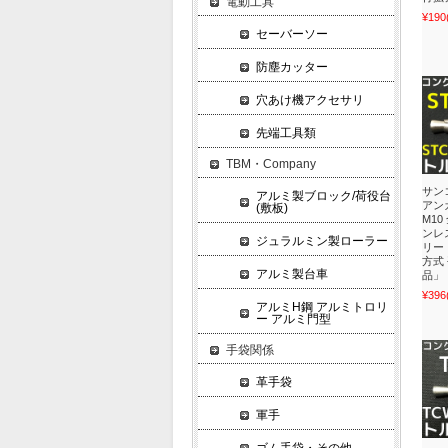
電動工具
¥190
セーバーソー
防塵カッター
穴あけ機アクセサリ
先端工具類
TBM・Company
サン
アルミ製ブロック/荷役台
アンカ
(敷板)
M10
ンレス
ジュラルミン製ローラー
リー
方式
アルミ製台車
品」
¥396
アルミH鋼 アルミトロリ
ー アルミ門型
手袋関係
革手袋
軍手