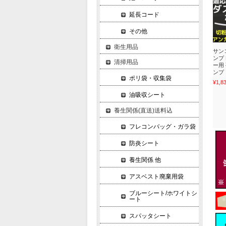
延長コード
その他
衛生用品
サン
ンプ
清掃用品
ー用
ンプ
ポリ袋・収集袋
¥1,8
油吸収シート
養生関係(直送)送料込
フレコンバッグ・ガラ袋
防炎シート
養生関係 他
アスベスト廃棄用袋
ブルーシート/ホワイトシ
ート
スパッタシート