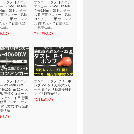
ーテクノ トルコン
サンコーテクノ トルコン
 TCW-1010 M10
アンカー TCW-1012 M10
0mm 30本 スチー
全長120mm 30本 スチー
三価クロメート処理
ル製 三価クロメート処理
リート用 ウェッジ
コンクリート用 ウェッジ
付方式 平行拡張型
式 締付方式 平行拡張型
せ品」
「取寄せ品」
(税込)
¥6,258
(税込)
ーテクノ トルコン
サンコーテクノ ダストポ
 AW-4060BW
ンプ P-1 ケミカルアンカ
 全長131mm 25本 ス
ー用 孔内の切粉清掃用ポ
製 三価クロメート
ンプ「取寄せ品」
コンクリート用 懸垂
¥2,131
(税込)
け用アンカー ウェ
 締付方式 平行拡張
寄せ品」
(税込)