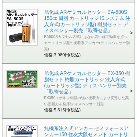
旭化成 ARケミカルセッター EA-500S
150cc 樹脂 カートリッジ ISシステム 注
入方式(カートリッジ型) 樹脂セット デ
ィスペンサー別売「取寄せ品」
EA500Sカプセル方式にはない高い施工効率を持つ
カートリッジ型の接着系アンカー(ディスペンサー別
売)
価格:3,980円(税込)
旭化成 ARケミカルセッター EX-350 樹
脂セット 樹脂カートリッジ 注入方式
(カートリッジ型) ディスペンサー別売
「取寄せ品」
EX350エポキシ樹脂の強い接着力により安定した高
い固着力を発揮/ディスペンサー別売
価格:5,315円(税込)
無機系注入式アンカー セメフォースア
ンカー150 住友大阪セメント カートリ