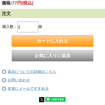
価格:
77円
(税込)
(本)以上ご希望の際はお手数ですが再度ご注文くださいま
せ。
注文
ご注文前に今一度ご確認くださいませ！
※サイズ・数量お間違えの無いようにご注文をお願い致しま
す。ご注文後のサイズ及び数量交換は承れません。
購入数：
個
■ねじ呼び径（太さ・直径）：M10
■長さ：110mm
■寸切ボルト1本・ナット2個・ワッシャー1個のセット
返品についての詳細はこちら
お問い合わせ
友達にメールですすめる