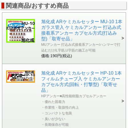
関連商品/おすすめ商品
旭化成 ARケミカルセッター MU-10 1本
ガラス管入 ケミカルアンカー 打込み式
接着系アンカー カプセル方式(打込み
型)「取寄せ品」
MUアンカー 打込み式接着系アンカー/ハンマーで打
込むだけ/L字筋,U字筋の施工が可能
価格:190円(税込)
旭化成 ARケミカルセッター HP-10 1本
フィルムチューブ入 ケミカルアンカー
カプセル方式(回転・打撃型)「取寄せ
品」
HPアンカー■高性能樹脂カプセルアンカー
・優れた固着力
・作業性・取扱性の向上
・コンパクトな包装
・臭いが少ない
・長期保存が可能