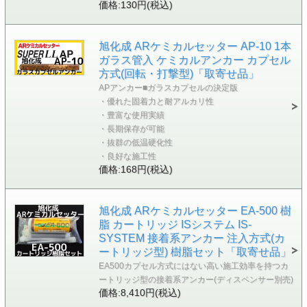
価格:130円(税込)
旭化成 ARケミカルセッター AP-10 1本
ガラス管入 ケミカルアンカー カプセル
方式(回転・打撃型)「取寄せ品」
APアンカー■ガラスカプセルの決定版
・優れた固着力と耐アルカリ性
・豊富な使用実績
・長期保存が可能
・抜群の低温硬化性
・良好な施工性
価格:168円(税込)
旭化成 ARケミカルセッター EA-500 樹
脂 カートリッジ ISシステム IS-
SYSTEM 接着系アンカー 注入方式(カ
ートリッジ型) 樹脂セット「取寄せ品」
EA500カプセル方式にはない高い施工効率を持つカ
ートリッジ型の接着系アンカー(ディスペンサー別売)
価格:8,410円(税込)