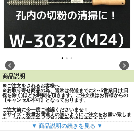
商品説明
※ご注文をされるお客様へ
※お取り寄せ商品の為、通常は発送までに2～5営業日(土日
祝を除く)ほどお時間を頂きます。ご注文後はお客様からの
【キャンセル不可】となっております。
ご注文前に今一度ご確認くださいませ！
※サイズ・数量お間違えの無いようにご注文をお願い致しま
す。ご注文後のサイズ及び数量交換は承れません。
▼ 商品説明の続きを見る ▼
■適合アンカー：接着系アンカー用
■サンコーワブラシWタイプ(金属ワイヤーブラシ)