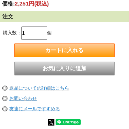
価格:
2,251円
(税込)
■適合穿孔径(mm)：30～32
■ブラシ長さ(mm)：200
■全長(mm)：550
注文
購入数：
個
返品についての詳細はこちら
お問い合わせ
友達にメールですすめる