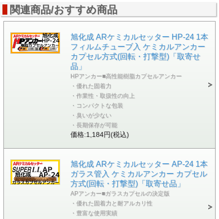
関連商品/おすすめ商品
旭化成 ARケミカルセッター HP-24 1本
フィルムチューブ入 ケミカルアンカー
カプセル方式(回転・打撃型)「取寄せ
品」
HPアンカー■高性能樹脂カプセルアンカー
・優れた固着力
・作業性・取扱性の向上
・コンパクトな包装
・臭いが少ない
・長期保存が可能
価格:1,184円(税込)
旭化成 ARケミカルセッター AP-24 1本
ガラス管入 ケミカルアンカー カプセル
方式(回転・打撃型)「取寄せ品」
APアンカー■ガラスカプセルの決定版
・優れた固着力と耐アルカリ性
・豊富な使用実績