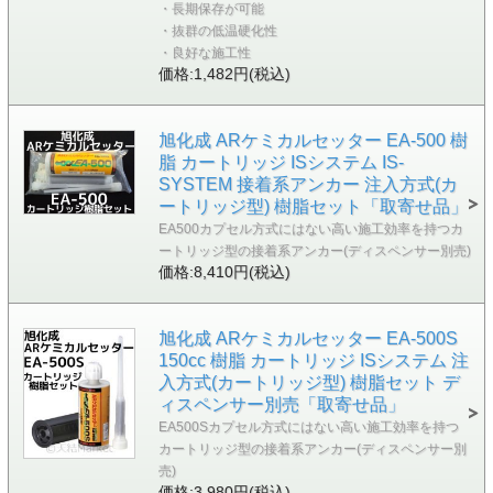
・長期保存が可能
・抜群の低温硬化性
・良好な施工性
価格:1,482円(税込)
旭化成 ARケミカルセッター EA-500 樹
脂 カートリッジ ISシステム IS-
SYSTEM 接着系アンカー 注入方式(カ
ートリッジ型) 樹脂セット「取寄せ品」
EA500カプセル方式にはない高い施工効率を持つカ
ートリッジ型の接着系アンカー(ディスペンサー別売)
価格:8,410円(税込)
旭化成 ARケミカルセッター EA-500S
150cc 樹脂 カートリッジ ISシステム 注
入方式(カートリッジ型) 樹脂セット デ
ィスペンサー別売「取寄せ品」
EA500Sカプセル方式にはない高い施工効率を持つ
カートリッジ型の接着系アンカー(ディスペンサー別
売)
価格:3,980円(税込)