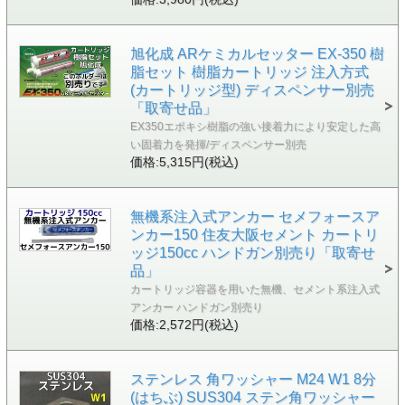
旭化成 ARケミカルセッター EX-350 樹
脂セット 樹脂カートリッジ 注入方式
(カートリッジ型) ディスペンサー別売
「取寄せ品」
EX350エポキシ樹脂の強い接着力により安定した高
い固着力を発揮/ディスペンサー別売
価格:5,315円(税込)
無機系注入式アンカー セメフォースア
ンカー150 住友大阪セメント カートリ
ッジ150cc ハンドガン別売り「取寄せ
品」
カートリッジ容器を用いた無機、セメント系注入式
アンカー ハンドガン別売り
価格:2,572円(税込)
ステンレス 角ワッシャー M24 W1 8分
(はちぶ) SUS304 ステン角ワッシャー