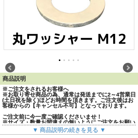
商品説明
※ご注文をされるお客様へ
※お取り寄せ商品の為、通常は発送までに2～4営業日
(土日祝を除く)ほどお時間を頂きます。ご注文後はお
客様からの【キャンセル不可】となっております。
ご注文前に今一度ご確認くださいませ！
※サイズ・数量お間違えの無いようにご注文をお願い
致します。ご注文後のサイズ及び数量交換は承れませ
▼ 商品説明の続きを見る ▼
ん。