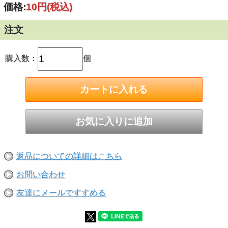
価格:
10円
(税込)
■平座金(平ワッシャー)は、小ねじやボルトなどを締
め付ける時、座面と締め付け部の間に入れます。基本
的にねじ類やナットと部材の間にはさみ使用します。
注文
使用目的によって材質や大きさを変えて使用します。
■平座金（平ワッシャー）は部材の穴や溝の部分にナ
購入数：
個
ットやボルトの頭がめり込まないようしたり、穴径が
ボルト径に比べて大きい場合に座面を安定させる場合
などに使用されます。また、平座金(ワッシャー)をか
ませる事で広い面積で部材を押さえつける為ゆるみ止
めにもなります。
■呼び径:M12
サイズ：内径(d)×外径(D)×厚み(t)
約14×26×2.0-2.5(mm)
返品についての詳細はこちら
お問い合わせ
友達にメールですすめる