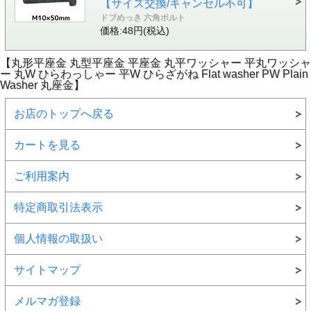
【サイズ交換/キャンセル不可】
ドブめっき 六角ボルト
価格:48円(税込)
【丸形平座金 丸型平座金 平座金 丸平ワッシャー 平丸ワッシャ
ー 丸W ひらわっしゃー 平W ひらざがね Flat washer PW Plain
Washer 丸座金】
お店のトップへ戻る
カートを見る
ご利用案内
特定商取引法表示
個人情報の取扱い
サイトマップ
メルマガ登録