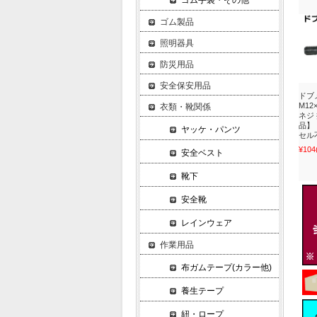
ゴム手袋・その他
ゴム製品
照明器具
防災用品
安全保安用品
ドブ
M12
衣類・靴関係
ネジ
品】
ヤッケ・パンツ
セル
¥104
安全ベスト
靴下
安全靴
レインウェア
作業用品
布ガムテープ(カラー他)
養生テープ
紐・ロープ