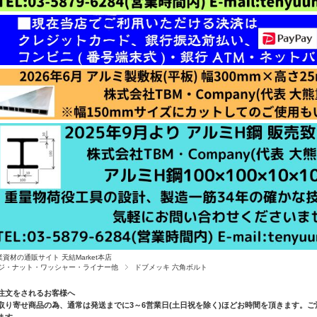
業資材の通販サイト 天結Market本店
ジ・ナット・ワッシャー・ライナー他
ドブメッキ 六角ボルト
注文をされるお客様へ
取り寄せ商品の為、通常は発送までに3～6営業日(土日祝を除く)ほどお時間を頂きます。
ます。