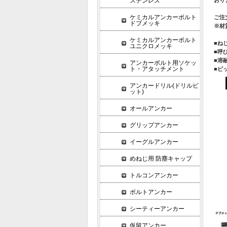
ステンレス
ケミカルアンカーボルト
ご注
ドブメッキ
※材
ケミカルアンカーボルト
■ねじ
ユニクロメッキ
■呼
■溶
アンカーボルト用ソケッ
ト・アタッチメント
■ピッ
アンカードリル(ドリルビ
ット)
オールアンカー
グリップアンカー
イーグルアンカー
めねじ用 防塵キャップ
トルコンアンカー
ボルトアンカー
シーティーアンカー
仮留アンカー