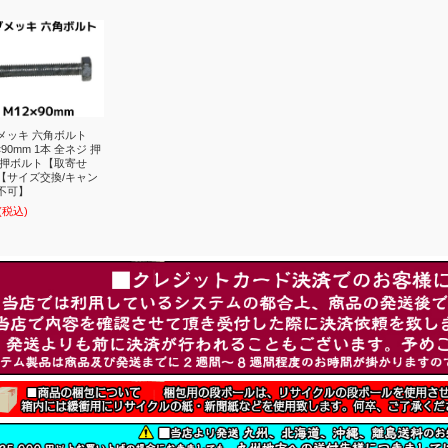
メッキ 六角ボルト
×90mm 1本 全ネジ 押
 押ボルト【取寄せ
【サイズ交換/キャン
不可】
(税込)