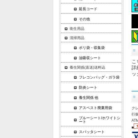
延長コード
その他
衛生用品
清掃用品
ポリ袋・収集袋
油吸収シート
こ
詳
養生関係(直送)送料込
ッ
フレコンバッグ・ガラ袋
防炎シート
養生関係 他
アスベスト廃棄用袋
クレ
行振
ブルーシート/ホワイトシ
A
ート
■
スパッタシート