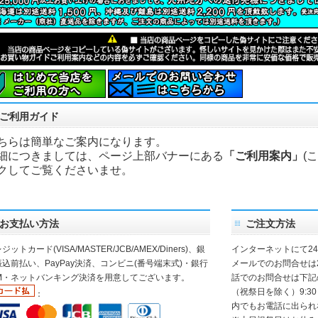
ご利用ガイド
ちらは簡単なご案内になります。
細につきましては、ページ上部バナーにある
「ご利用案内」
(
クしてご覧くださいませ。
お支払い方法
ご注文方法
ジットカード(VISA/MASTER/JCB/AMEX/Diners)、銀
インターネットにて2
込前払い、PayPay決済、コンビニ(番号端末式)・銀行
メールでのお問合せは
TM・ネットバンキング決済を用意してございます。
話でのお問合せは下記
（祝祭日を除く）9:30
：
内でもお電話に出られ