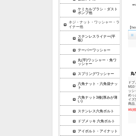
ケミカルブラシ・ダスト
ポンプ他
ネジ・ナット・ワッシャー・ラ
イナー他
【he
ステンレスライナー(平
板)
テーパーワッシャー
丸(平)ワッシャー・角ワ
ッシャー
スプリングワッシャー
ドブ
六角ナット・六角袋ナッ
M1
ト
ッシ
めっ
六角ナット3種(厚みが薄
イズ
い)
商品
¥6
(
ステンレス六角ボルト
ドブメッキ 六角ボルト
アイボルト・アイナット