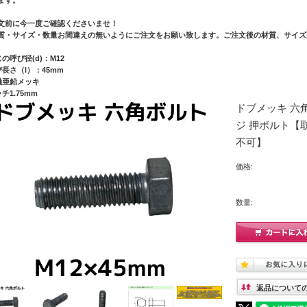
文前に今一度ご確認くださいませ！
質・サイズ・数量お間違えの無いようにご注文をお願い致します。ご注文後の材質、サイズ
の呼び径(d)：M12
び長さ（l）：45mm
融亜鉛メッキ
チ1.75mm
ドブメッキ 六角
ジ 押ボルト【
不可】
価格:
数量:
返品について