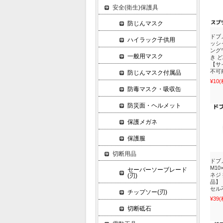
安全(衛生)保護具
防じんマスク
ドブ
ハイラック子供用
ッシ
ング
一般用マスク
き 
【サ
不可
防じんマスク付属品
¥10
(
防毒マスク・吸収缶
防災面・ヘルメット
保護メガネ
保護服
切断用品
ドブ
M10
セーバーソーブレード
ネジ
(刃)
品】
セル
チップソー(刃)
¥39
(
切断砥石