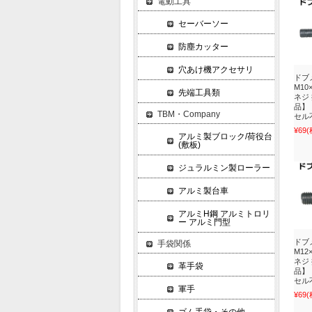
電動工具
セーバーソー
防塵カッター
穴あけ機アクセサリ
ドブ
M10
先端工具類
ネジ
品】
TBM・Company
セル
¥69
(
アルミ製ブロック/荷役台
(敷板)
ジュラルミン製ローラー
アルミ製台車
アルミH鋼 アルミトロリ
ー アルミ門型
ドブ
手袋関係
M12
ネジ
革手袋
品】
セル
軍手
¥69
(