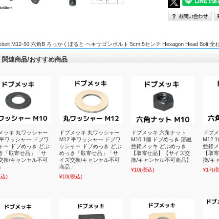
xbolt M12-50 六角B ろっかくぼると ヘキサゴンボルト 5cm 5センチ Hexagon Head Bolt 
関連商品/おすすめ商品
メッキ 丸ワッシャー
ドブメッキ 丸ワッシャー
ドブメッキ 六角ナット
ドブメ
0 平ワッシャー ドブワ
M12 平ワッシャー ドブワ
M10 1個 ドブめっき 溶融
M12
ャー ドブめっき どぶ
ッシャー ドブめっき どぶ
亜鉛メッキ どぶめっき
亜鉛メ
き「取寄せ品」「サ
めっき「取寄せ品」「サ
【取寄せ品】【サイズ交
【取寄
交換/キャンセル不可
イズ交換/キャンセル不可
換/キャンセル不可商品】
換/キ
」
商品」
¥10
(税込)
¥17
(税
税込)
¥10
(税込)