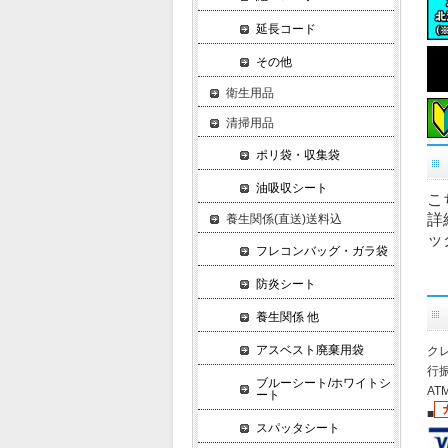
延長コード
その他
衛生用品
清掃用品
ポリ袋・収集袋
油吸収シート
こ
詳
養生関係(直送)送料込
ッ
フレコンバッグ・ガラ袋
防炎シート
養生関係 他
アスベスト廃棄用袋
クレ
行振
ブルーシート/ホワイトシ
A
ート
■
スパッタシート