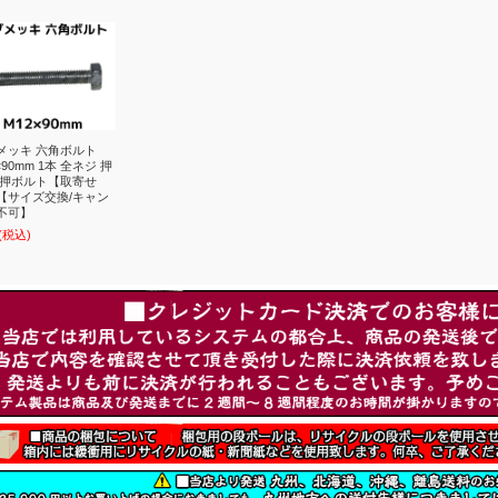
メッキ 六角ボルト
×90mm 1本 全ネジ 押
 押ボルト【取寄せ
【サイズ交換/キャン
不可】
(税込)