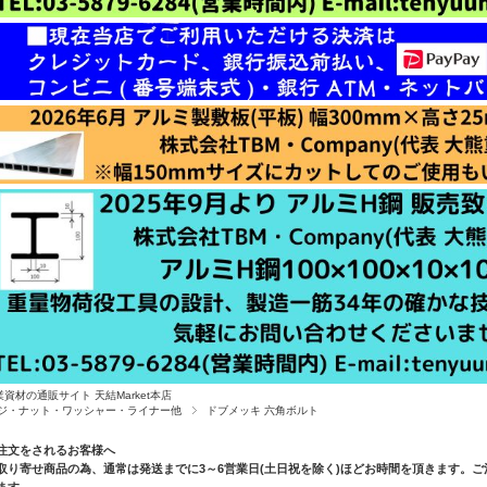
業資材の通販サイト 天結Market本店
ジ・ナット・ワッシャー・ライナー他
ドブメッキ 六角ボルト
注文をされるお客様へ
取り寄せ商品の為、通常は発送までに3～6営業日(土日祝を除く)ほどお時間を頂きます。
ます。