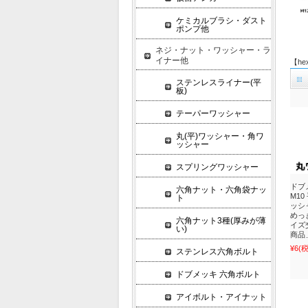
ケミカルブラシ・ダスト
ポンプ他
ネジ・ナット・ワッシャー・ラ
イナー他
【he
ステンレスライナー(平
板)
テーパーワッシャー
丸(平)ワッシャー・角ワ
ッシャー
スプリングワッシャー
ドブ
六角ナット・六角袋ナッ
M1
ト
ッシ
めっ
六角ナット3種(厚みが薄
イズ
い)
商品
¥6
(
ステンレス六角ボルト
ドブメッキ 六角ボルト
アイボルト・アイナット