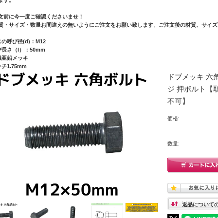
文前に今一度ご確認くださいませ！
質・サイズ・数量お間違えの無いようにご注文をお願い致します。ご注文後の材質、サイズ
の呼び径(d)：M12
び長さ（l）：50mm
融亜鉛メッキ
チ1.75mm
ドブメッキ 六角
ジ 押ボルト【
不可】
価格:
数量:
返品について