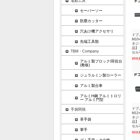
電動工具
セーバーソー
防塵カッター
穴あけ機アクセサリ
ドブ
M10
先端工具類
ネジ
品】
TBM・Company
セル
¥69
(
アルミ製ブロック/荷役台
(敷板)
ジュラルミン製ローラー
アルミ製台車
アルミH鋼 アルミトロリ
ー アルミ門型
ドブ
手袋関係
M12
ネジ
革手袋
品】
セル
軍手
¥69
(