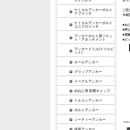
ステンレス
ケミカルアンカーボルト
ご注
ドブメッキ
※材
ケミカルアンカーボルト
■ねじ
ユニクロメッキ
■呼
■溶
アンカーボルト用ソケッ
ト・アタッチメント
■ピッ
アンカードリル(ドリルビ
ット)
オールアンカー
グリップアンカー
イーグルアンカー
めねじ用 防塵キャップ
トルコンアンカー
ボルトアンカー
シーティーアンカー
仮留アンカー