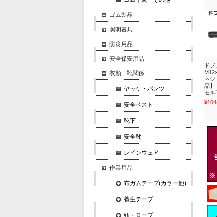
ゴム手袋・その他
ゴム製品
照明器具
防災用品
安全保安用品
ドブ
M12
衣類・靴関係
ネジ
品】
ヤッケ・パンツ
セル
¥104
安全ベスト
靴下
安全靴
レインウェア
作業用品
布ガムテープ(カラー他)
養生テープ
紐・ロープ