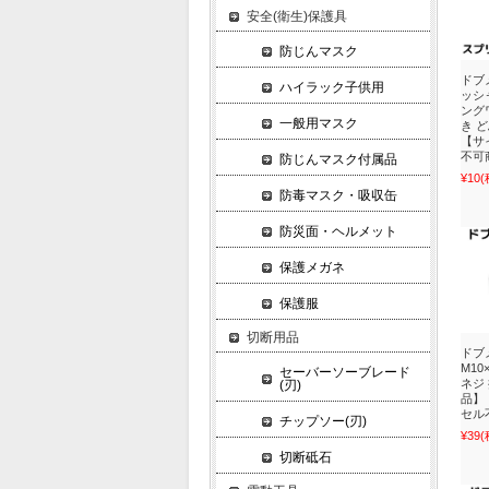
安全(衛生)保護具
防じんマスク
ドブ
ハイラック子供用
ッシ
ング
一般用マスク
き 
【サ
不可
防じんマスク付属品
¥10
(
防毒マスク・吸収缶
防災面・ヘルメット
保護メガネ
保護服
切断用品
ドブ
M10
セーバーソーブレード
ネジ
(刃)
品】
セル
チップソー(刃)
¥39
(
切断砥石