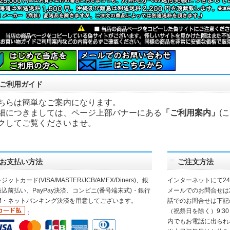
ご利用ガイド
ちらは簡単なご案内になります。
細につきましては、ページ上部バナーにある
「ご利用案内」
(
クしてご覧くださいませ。
お支払い方法
ご注文方法
ジットカード(VISA/MASTER/JCB/AMEX/Diners)、銀
インターネットにて2
込前払い、PayPay決済、コンビニ(番号端末式)・銀行
メールでのお問合せは
TM・ネットバンキング決済を用意してございます。
話でのお問合せは下記
（祝祭日を除く）9:30
：
内でもお電話に出られ