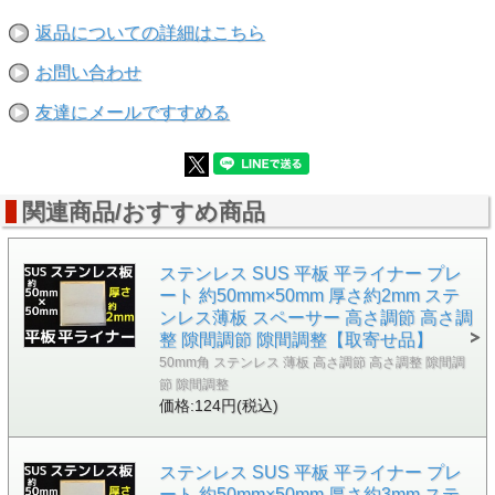
返品についての詳細はこちら
お問い合わせ
友達にメールですすめる
関連商品/おすすめ商品
ステンレス SUS 平板 平ライナー プレ
ート 約50mm×50mm 厚さ約2mm ステ
ンレス薄板 スペーサー 高さ調節 高さ調
整 隙間調節 隙間調整【取寄せ品】
50mm角 ステンレス 薄板 高さ調節 高さ調整 隙間調
節 隙間調整
価格:124円(税込)
ステンレス SUS 平板 平ライナー プレ
ート 約50mm×50mm 厚さ約3mm ステ