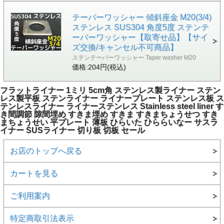
テーパーワッシャー 傾斜座金 M20(3/4)
ステンレス SUS304 角度5度 ステンテ
ーパーワッシャー【取寄せ品】【サイ
ズ交換/キャンセル不可商品】
ステンテーパーワッシャー Taper washer M20
価格:204円(税込)
フラットライナー 1ミリ 5cm角 ステンレス製ライナー ステン
レス製平板 ステンライナー ライナープレート ステンレス板 ス
テンレスライナー ライナーステンレス Stainless steel liner す
き間調節 隙間埋め すきま埋め すきま すきまちょうせつ すき
まちょうせい 平プレート 薄板 ひらいた ひららいなー サスラ
イナー SUSライナー 切り板 切板 セール
お店のトップへ戻る
カートを見る
ご利用案内
特定商取引法表示