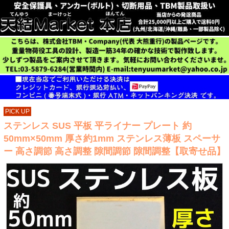
PICK UP
ステンレス SUS 平板 平ライナー プレート 約
50mm×50mm 厚さ約1mm ステンレス薄板 スペーサ
ー 高さ調節 高さ調整 隙間調節 隙間調整【取寄せ品】