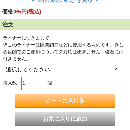
■重量物や機械の段差や隙間を埋めるといった高さ調節、隙
間調節などに使用するステンレスの平板です。
価格:
96円
(税込)
■隙間を埋めるなどに使用する平板ですので、表面はあまり
きれいではありません。また、加工して切ってありますの
注文
で、少々形の悪いものやキズのあるものも含まれているとき
がございます。
ライナーにつきまして:
■サイズ：約5cm×5cm
■厚さ：約1mm
※このライナーは隙間調節などに使用するものです。異な
■ステンレスの種類：SUS304
る目的でのご使用についての対応は出来ません。磁石には
付きません。
購入数：
個